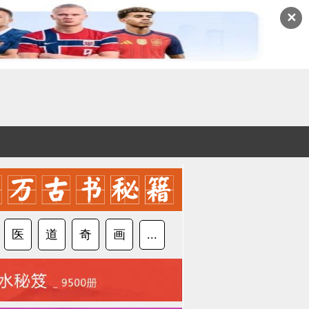
✕
医
道
奇
画
...