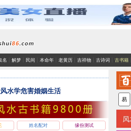
取名
解梦
民间
本命年
老黄历
吉祥物
古诗词
古书籍
些风水学危害婚姻生活
易
花
姓名配对
缘份测试