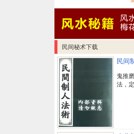
了。
洗手间正对房间门
大家都知道、此部位是风水学的一
胃里危症的人，假若冲着厨房推拉
着房间门、当然、也会出現更为霉
民间秘术下载
于是外部要素带回的，并不是夫妻
民间
麼不和睦无可避免、而且存有旧时
起、没影响力，不管你为这一家干
鬼推
法，定身
卧房花束放置不善
很多人都喜爱在家里的大花瓶里插
一个独占欲极强的心态，假若常常
的危害，但若等它凋谢再换就晚了
以摆在卧房的西南面，会使其女士
婚姻生活的危害也将是一个下降的