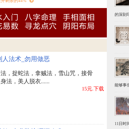
展开剩余的44%
的深刻印
个忌讳，假若冲着大门口、则家里易出現肠胃及
门、则亲人人体患者多发性、易有外灾，假若冲
气的事，如被别人挑唆、夫妻间犯小人，都归属
间实质的难题。若洗手间的门正对老人的门，那
制人法术_勿用做恶
代勾结意识、重男轻女，儿媳妇受委屈、被瞧不
什么、全是理所当然的。
磨法，捉蛇法，拿贼法，雪山咒，接骨
法，美人脱衣......
能够事倍
15元.下载
一些花束，尽管能增加一时的清香、但实在是是
清除、换新还行，最少一些生活情趣与朝气蓬勃
，由于这是一个漫性变枯的情况，特别是在不可
精神面貌差，思绪苦恼、消沉情况比较严重，对
行情。全部卧房中，花束打扮还行、但是勤洗，
11日时