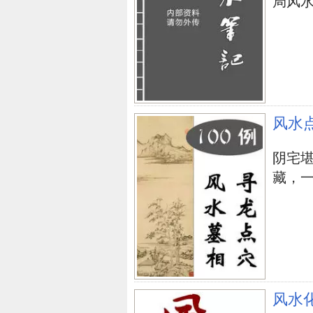
局风水阵.
风水
阴宅
藏，一
风水