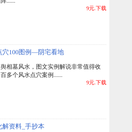
.....
9元.下载
点穴100图例—阴宅看地
堪舆相墓风水，图文实例解说非常值得收
百多个风水点穴案例......
9元.下载
化解资料_手抄本