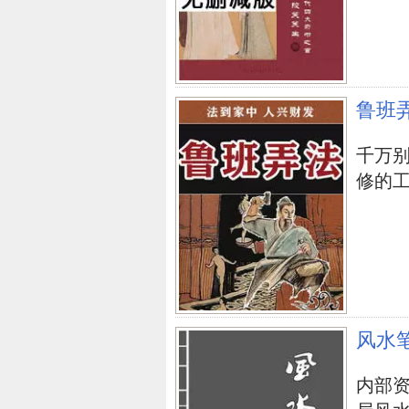
鲁班
千万
修的工人.
风水
内部