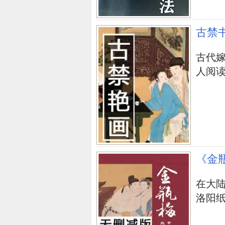
古禁
古代嫁
人阅
《金
在大
洛阳纸贵