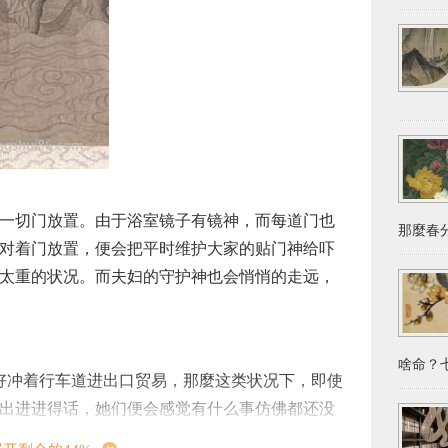
一切门放置。由于浴室镜子有镜神，而每道门也
那麼春分
对着门放置，便会把平时维护大家的贴门神给吓
太重的状况。而夫妇的守护神也会悄悄的走远，
啥命？七
好冲着行车道进出口贸易，那麼这类状况下，即使
出进进得话，她们便会感觉有什么事仿佛都还没
出来找麻烦，那样就非常容易在外面碰到桃花煞