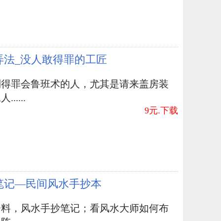
弄法_没人敢得罪的工匠
别得罪会鲁班术的人，尤其是请来盖房装
.....
9元.下载
笔记—民间风水手抄本
资料，风水手抄笔记；看风水大师如何布