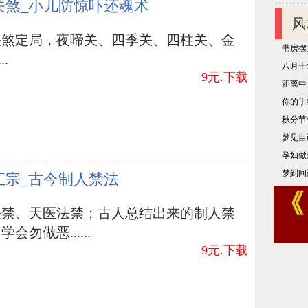
更要防止了，装饰的喻意就好似在欺骗自己。
关煞_小儿防惊吓还魂术
风
关煞定局，夜啼关、四季关、四柱关、金
客厅风水
客厅西北方摆放风水
婚姻风水
风水
书房摆
..
风水学及解决
八月十
9元.下载
距离中
你的手
秋分节
梦见自
孕妇做
梦到间
汇宗_古今制人禁法
法禁、天医法禁；古人总结出来的制人禁
会勿做恶......
9元.下载