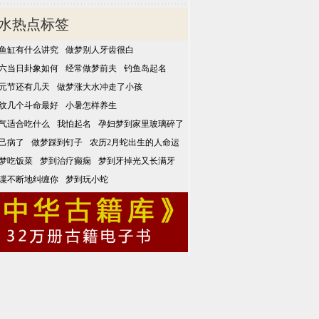
水热点标签
鱼缸有什么讲究
做梦别人牙齿很白
六当日卦象如何
经常做梦前夫
钓鱼岛起名
元节还有几天
做梦涨大水冲走了小孩
纹几个斗命最好
小暑怎样养生
气适合吃什么
我怕起名
孕妇梦到家里玻璃碎了
己病了
做梦踩到钉子
农历2月蛇出生的人命运
梦吃饭菜
梦到治疗癫痫
梦到牙掉光又长满牙
谍不断地纠缠你
梦到玩小蛇