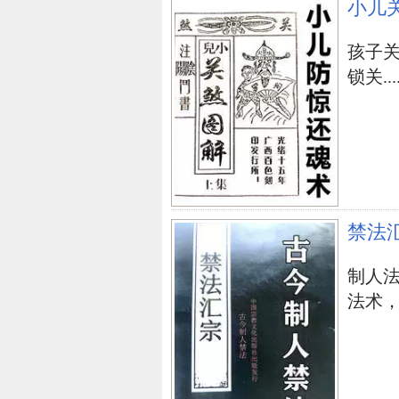
仿真花、塑胶制品、橡塑制品，就
小儿
孩子
中国地图风水
卫生间地面风水
色彩
锁关....
上一篇：
家居家具危害恋人情感的
禁法
制人
法术，学