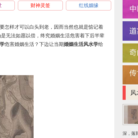
世
财神灵签
红线姻缘
要怎样才可以白头到老，因而当然也就是惦记着
确是无法如愿以偿，终究婚姻生活危害着下后半辈
学
危害婚姻生活？下边让当期
婚姻生活风水学
给
风
深，落到