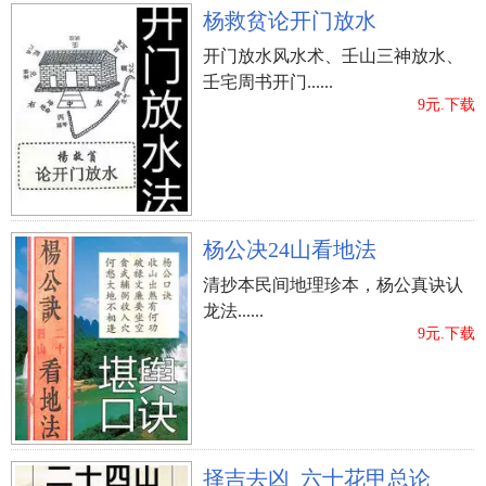
杨救贫论开门放水
开门放水风水术、壬山三神放水、
壬宅周书开门......
9元.下载
杨公决24山看地法
清抄本民间地理珍本，杨公真诀认
龙法......
9元.下载
择吉去凶_六十花甲总论