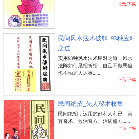
9元.下载
七政书
香港八卦斋
张肇修
上一篇：
袁守定《地理啖蔗录》風水书
民间风水法术破解_93种应对
之道
实用93种风水法术应对之道，风水
法阵如何见招折招，自己不做恶但
也不怕坏人坏事......
9元.下载
民间绝招_先人秘术收集
民间绝招，运用的好利人利已；美
容奇术、救治奇方、治病偏方......
9元.下载