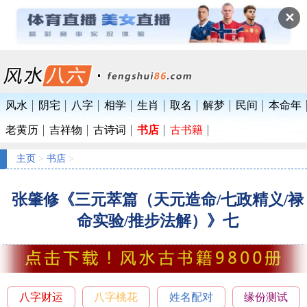
✕
风水
阴宅
八字
相学
生肖
取名
解梦
民间
本命年
老黄历
吉祥物
古诗词
书店
古书籍
主页
>
书店
>
张肇修《三元萃篇（天元造命/七政精义/禄
命实验/推步法解）》七
八字财运
八字桃花
姓名配对
缘份测试