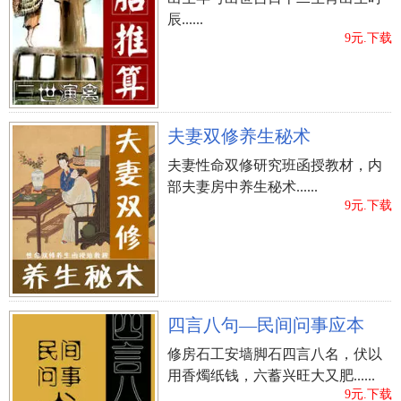
辰......
9元.下载
夫妻双修养生秘术
夫妻性命双修研究班函授教材，内
部夫妻房中养生秘术......
9元.下载
四言八句—民间问事应本
修房石工安墙脚石四言八名，伏以
用香燭纸钱，六蓄兴旺大又肥......
9元.下载