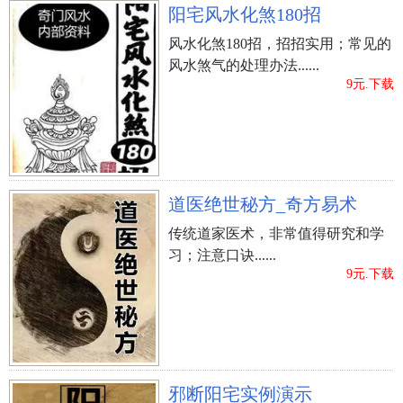
阳宅风水化煞180招
风水化煞180招，招招实用；常见的
风水煞气的处理办法......
9元.下载
立即购买
道医绝世秘方_奇方易术
传统道家医术，非常值得研究和学
习；注意口诀......
9元.下载
邪断阳宅实例演示