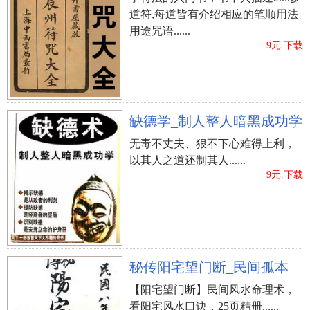
道符,每道皆有介绍相应的笔顺用法
用途咒语......
立即购买
9元.下载
缺德学_制人整人暗黑成功学
无毒不丈夫、狠不下心难得上利，
以其人之道还制其人......
9元.下载
秘传阳宅望门断_民间孤本
【阳宅望门断】民间风水命理术，
看阳宅风水口诀，25页精册......