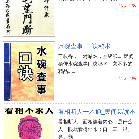
立即购买
9元.下载
水碗查事_口诀秘术
三枝香，一对蜡烛，金银纸.....民间
秘传水碗查事口诀秘术，文不多的
精品......
9元.下载
看相断人一本通_民间易读本
看相断人、面相连着内心；是什么
人一眼就看得出来；口、耳、眼、
鼻、额......