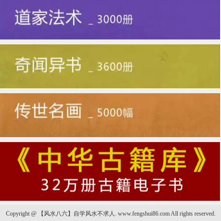
Copyright @ 【风水八六】自学风水不求人. www.fengshui86.com All rights reserved.