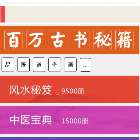
易
医
道
奇
画
...