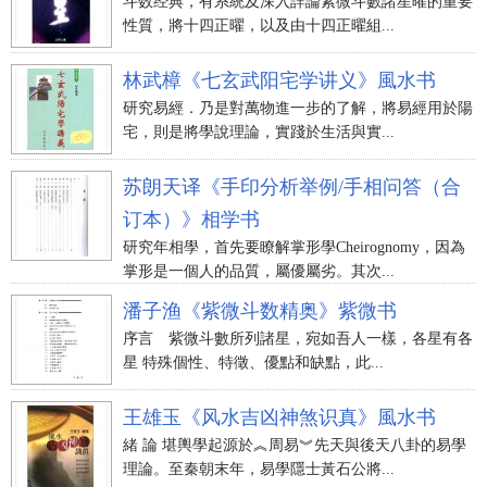
斗数经典，有系統及深入詳論紫微斗數諸星曜的重要
性質，將十四正曜，以及由十四正曜組...
林武樟《七玄武阳宅学讲义》風水书
研究易經．乃是對萬物進一步的了解，將易經用於陽
宅，則是將學說理論，實踐於生活與實...
苏朗天译《手印分析举例/手相问答（合
订本）》相学书
研究年相學，首先要瞭解掌形學Cheirognomy，因為
掌形是一個人的品質，屬優屬劣。其次...
潘子渔《紫微斗数精奥》紫微书
序言 紫微斗數所列諸星，宛如吾人一樣，各星有各
星 特殊個性、特徵、優點和缺點，此...
王雄玉《风水吉凶神煞识真》風水书
緒 論 堪輿學起源於︽周易︾先天與後天八卦的易學
理論。至秦朝末年，易學隱士黃石公將...