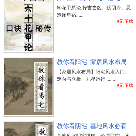
60花甲总论,择吉去凶、傍阴府、忌
造床星宿......
9元.下载
教你看阳宅_家居风水布局
【家居风水布局】阳宅风水入门、
定向与立极、九星运行_......
9元.下载
教你看阴宅_墓地风水必看
墓地风水阴宅堪舆、论龙取穴、水