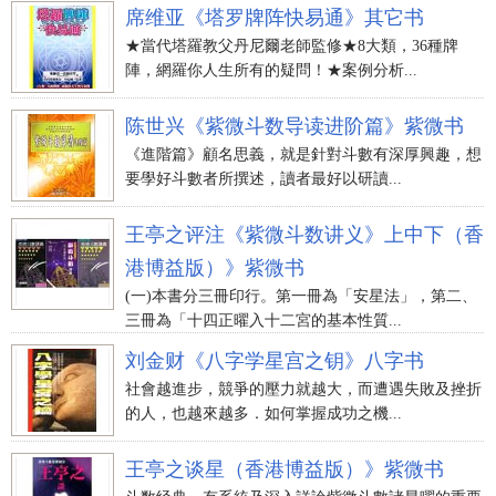
席维亚《塔罗牌阵快易通》其它书
★當代塔羅教父丹尼爾老師監修★8大類，36種牌
陣，網羅你人生所有的疑問！★案例分析...
陈世兴《紫微斗数导读进阶篇》紫微书
《進階篇》顧名思義，就是針對斗數有深厚興趣，想
要學好斗數者所撰述，讀者最好以研讀...
王亭之评注《紫微斗数讲义》上中下（香
港博益版）》紫微书
(一)本書分三冊印行。第一冊為「安星法」，第二、
三冊為「十四正曜入十二宮的基本性質...
刘金财《八字学星宫之钥》八字书
社會越進步，競爭的壓力就越大，而遭遇失敗及挫折
的人，也越來越多．如何掌握成功之機...
王亭之谈星（香港博益版）》紫微书