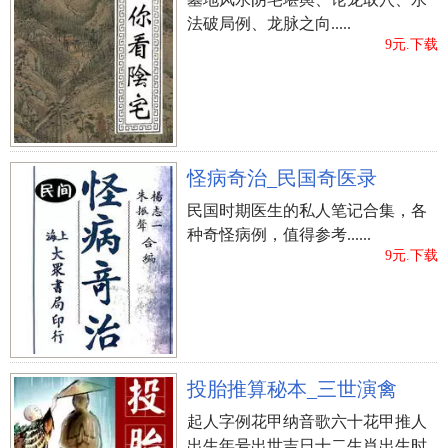
法破局例、龙脉之向.....
9元.下载
怪病奇治_民国奇医录
民国时期医生的私人笔记合集，各
种奇怪病例，值得参考......
9元.下载
投胎推算秘本_三世演禽
起人字例花甲纳音歌六十花甲推人
出生年号出世吉日十二生肖出生时