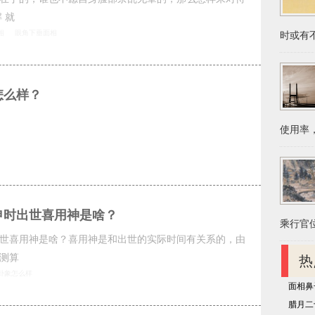
 就
相
眼角下垂面相
时或有不
怎么样？
使用率，
申时出世喜用神是啥？
乘行官位
世喜用神是啥？喜用神是和出世的实际时间有关系的，由
测算
热
卦象怎么样
面相鼻
腊月二