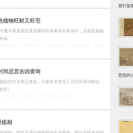
居打架梦
色植物旺财又旺宅
中都不容易留意某些哪些花草树木的风水学，反倒是越颇
给本
女强男弱风水
老虎摆放风水
大门向东单位风水
东南居室风水
家中乱风水
时间忌宜吉凶查询
思想的分
丽的四月天早已来临。大量有关农历三月日历表详细信
农历）
时辰风水
时辰宜忌查询
四月初六时辰吉凶查询
看痣相
在乎的，谁也不愿自身脸部杂乱无章的，那么怎样来对待