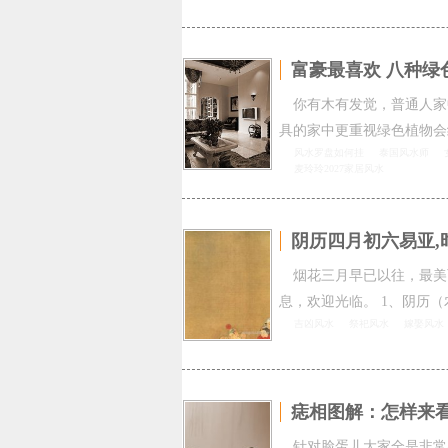
富豪最喜欢 八种绿
你有木有发觉，普通人家
具的家中更重视绿色植物会
风水罗盘如何挂
泰国风水师
麦玲玲2027家居风水
阴历四月初六易亚,
烟花三月早已以往，最美
息，欢迎光临。 1、阴历（
吉凶风水
祭祀风水
嫁娶风水
痣相图解：怎样来
针对脸蛋儿大家全是非常