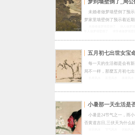
梦到墙壁倒了_周公
未婚者做梦墙壁倒了预示
梦家里墙壁倒了预示着近期
未婚者做梦墙壁倒了
病人做梦
年人做梦墙壁倒了
求学者做梦墙壁
五月初七出世女宝命
每一天的生活都是会有新
局不一样，那麼五月初七出
长寿风水
富贵风水
康泰风水
小暑那一天生活是
小暑是24节气之一，而
否黄道吉日,三伏天为什么
吉日风水
节气风水
伏贴风水