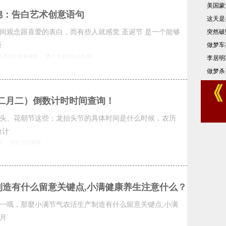
美国蒙
锦：告白艺术创意语句
这天是
间观念跟喜爱的表白，而有些人就感觉 圣诞节 是一个能够
突然破
拒
做梦车
人节的由来有哪些
愚人节表白短信集锦
李居明
做梦杀
（二月二）倒数计时时间查询！
头、花朝节这些；龙抬头节的具体时间是什么时候，农历
数计
水
传统节日时间
制造有什么留意关键点,小满健康养生注意什么？
一哦，那麼小满节气农活生产制造有什么留意关键点,小满
月