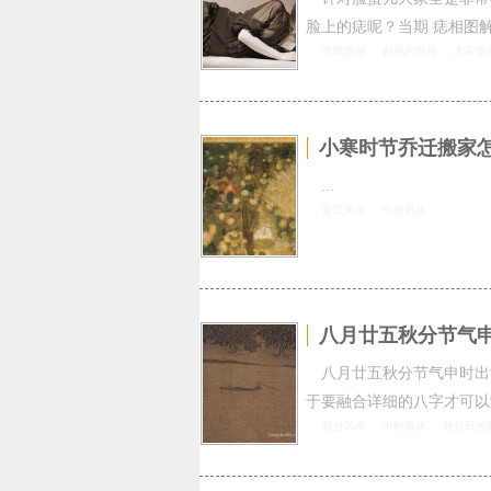
脸上的痣呢？当期 痣相图解
歪嘴面相
斜视的面相
大富面
小寒时节乔迁搬家
...
家里风水
午前风水
八月廿五秋分节气
八月廿五秋分节气申时出
于要融合详细的八字才可以
秋分风水
申时风水
秋分日的