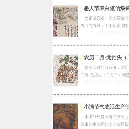
愚人节表白短信集
大家说喜欢一个人要找时
告白的节日，由于即便 被
愚人节
愚人节有哪些传说
愚
农历二月·龙抬头
阴历二月的节日有：龙抬
二月-龙抬头（二月二）倒
吉时风水
龙船风水
龙抬头风
小满节气农活生产
小满节气是关键的节令之
健康养生注意什么？农历四