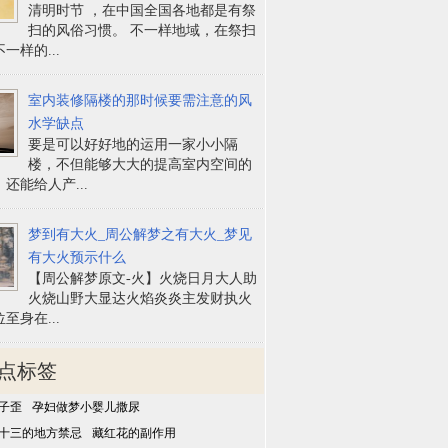
清明时节 ，在中国全国各地都是有祭
扫的风俗习惯。 不一样地域，在祭扫
一样的...
室内装修隔楼的那时候要需注意的风
水学缺点
要是可以好好地的运用一家小小隔
楼，不但能够大大的提高室内空间的
还能给人产...
梦到有大火_周公解梦之有大火_梦见
有大火预示什么
【周公解梦原文-火】火烧日月大人助
火烧山野大显达火焰炎炎主发财执火
至身在...
点标签
子歪
孕妇做梦小婴儿撒尿
十三的地方禁忌
藏红花的副作用