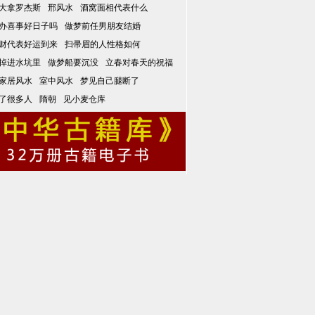
大拿罗杰斯
邢风水
酒窝面相代表什么
办喜事好日子吗
做梦前任男朋友结婚
财代表好运到来
扫帚眉的人性格如何
掉进水坑里
做梦船要沉没
立春对春天的祝福
家居风水
室中风水
梦见自己腿断了
了很多人
隋朝
见小麦仓库