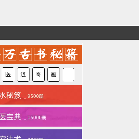
医
道
奇
画
...