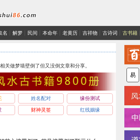
取名
解梦
民间
本命年
老黄历
吉祥物
古诗词
古书籍
相关做梦墙壁倒了但又没倒文章和分享。
易
花
姓名配对
缘份测试
世
财神灵签
红线姻缘