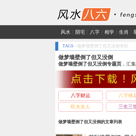
风水
阴宅
八字
相学
生肖
TAGS
>做梦墙壁倒了但又没倒专区
做梦墙壁倒了但又没倒
做梦墙壁倒了但又没倒专题页
，汇集
八字财运
八字桃
旺夫女人
三生三
做梦墙壁倒了但又没倒的文章列表