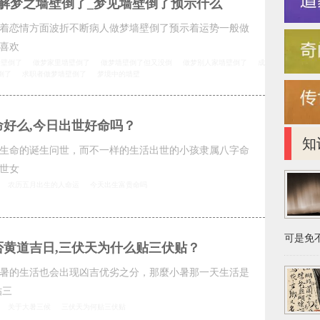
解梦之墙壁倒了_梦见墙壁倒了预示什么
着恋情方面波折不断病人做梦墙壁倒了预示着运势一般做
喜欢
墙壁倒了
做梦家里墙壁倒了
做梦墙壁倒了但又没倒
做梦别人家墙壁倒了
成
倒了
求职者做梦墙壁倒了
梦境中的墙壁
好么,今日出世好命吗？
知
生命的诞生问世，而不一样的生活出世的小孩隶属八字命
世女
农历五月出生的人命运
今天出生富贵命吗
可是免不
否黄道吉日,三伏天为什么贴三伏贴？
小暑的生活也会出现凶吉优劣之分，那麼小暑那一天生活是
贴三
关于大暑三候
三伏天为何贴三伏贴