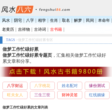
风水
阴宅
八字
相学
生肖
取名
解梦
民间
本命年
老黄历
吉祥物
古诗词
古书籍
TAGS
>做梦工作忙碌好累专区
做梦工作忙碌好累
做梦工作忙碌好累专题页
，汇集相关做梦工作忙碌好
累文章和分享。
八字财运
八字桃花
姓名配对
缘份测试
旺夫女人
三生三世
财神灵签
红线姻缘
做梦工作忙碌好累的文章列表