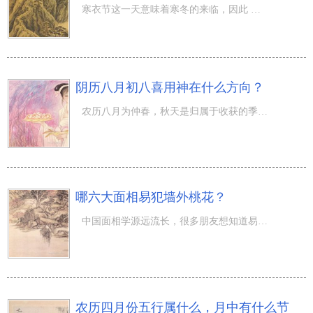
寒衣节这一天意味着寒冬的来临，因此 也是为爸爸妈妈恋人等所关注的人送御寒衣物的生活。属马寒衣节出世运
阴历八月初八喜用神在什么方向？
农历八月为仲春，秋天是归属于收获的季节。八月初八的生活怎样？农历八月又有桂月、壮月、仲春、南宮、仲商
哪六大面相易犯墙外桃花？
中国面相学源远流长，很多朋友想知道易犯墙外桃花的面相究竟如何？ 接下来先从几个方面阐述，以其抛砖引玉
农历四月份五行属什么，月中有什么节