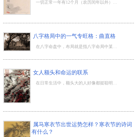
一切正常一年有12个月（农历闰年以外），一年中有24个节气；农历四月份五行属什么，月中有什么节令？阴历四
八字格局中的一气专旺格：曲直格
在八字命盘中，布局就是指八字命局中某类五行属性的气魄，强劲到对日干造成非常的知名度，以至日干不可以忽
女人额头和命运的联系
在日常生活中，额头大的人好像都挺聪明的，像是爱因斯坦、巴菲特等名人，额头都很大。那么女人额头和命运之
属马寒衣节出世运势怎样？寒衣节的诗词
有什么？