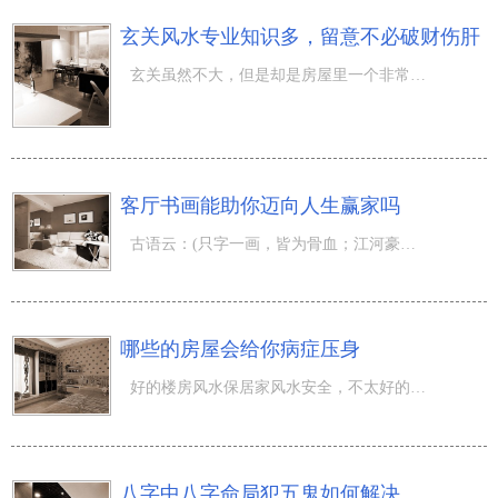
玄关风水专业知识多，留意不必破财伤肝
玄关虽然不大，但是却是房屋里一个非常重要的位置，关系着从屋内到屋外的气运，如果布置的不好，就可能会漏
客厅书画能助你迈向人生赢家吗
古语云：(只字一画，皆为骨血；江河豪情壮志，或得其形；牡丹花绿荷，或者是为所傍)。在大客厅悬架某些书画
哪些的房屋会给你病症压身
好的楼房风水保居家风水安全，不太好的房屋则非常容易造成你病症压身，运程降低，当期 楼房风水 就陪你一起
八字中八字命局犯五鬼如何解决