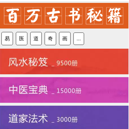
易
医
道
奇
画
...