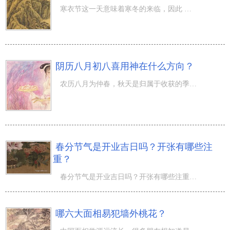
寒衣节这一天意味着寒冬的来临，因此 也是为爸爸妈妈恋人等所关注的人送御寒衣物的生活。属马寒衣节出世运
阴历八月初八喜用神在什么方向？
农历八月为仲春，秋天是归属于收获的季节。八月初八的生活怎样？农历八月又有桂月、壮月、仲春、南宮、仲商
春分节气是开业吉日吗？开张有哪些注
重？
春分节气是开业吉日吗？开张有哪些注重？春天是是春回大地的时节。春季气侯溫暖适度，中国内陆绝大多数地域
哪六大面相易犯墙外桃花？