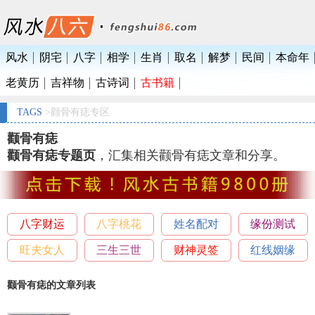
风水
阴宅
八字
相学
生肖
取名
解梦
民间
本命年
老黄历
吉祥物
古诗词
古书籍
TAGS
>颧骨有痣专区
颧骨有痣
颧骨有痣专题页
，汇集相关颧骨有痣文章和分享。
八字财运
八字桃花
姓名配对
缘份测试
旺夫女人
三生三世
财神灵签
红线姻缘
颧骨有痣的文章列表