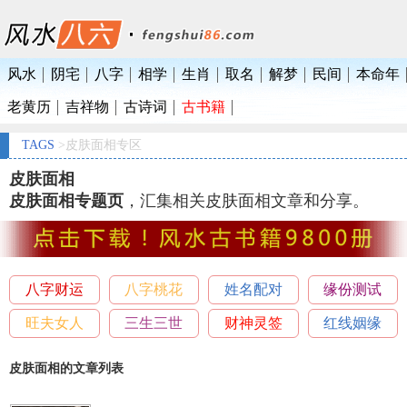
风水
阴宅
八字
相学
生肖
取名
解梦
民间
本命年
老黄历
吉祥物
古诗词
古书籍
TAGS
>皮肤面相专区
皮肤面相
皮肤面相专题页
，汇集相关皮肤面相文章和分享。
八字财运
八字桃花
姓名配对
缘份测试
旺夫女人
三生三世
财神灵签
红线姻缘
皮肤面相的文章列表