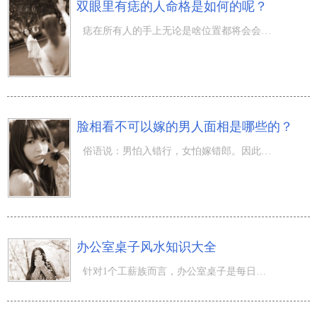
双眼里有痣的人命格是如何的呢？
痣在所有人的手上无论是啥位置都将会会出現，每一位置的痣也意味着着不同的喻意。所有人人体上的痣都意味着
脸相看不可以嫁的男人面相是哪些的？
俗语说：男怕入错行，女怕嫁错郎。因此，女性在找对象的那时候要十分谨慎，否则追悔莫及了。找个好男人将来
办公室桌子风水知识大全
针对1个工薪族而言，办公室桌子是每日必须与你亲近的。办公桌摆放的部位假如好得话，或许就能涨薪，担任CEO