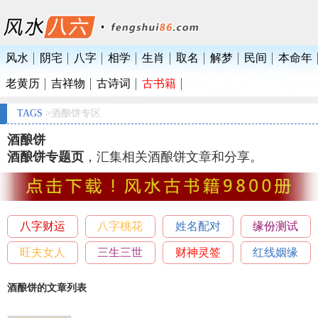
风水
阴宅
八字
相学
生肖
取名
解梦
民间
本命年
老黄历
吉祥物
古诗词
古书籍
TAGS
>酒酿饼专区
酒酿饼
酒酿饼专题页
，汇集相关酒酿饼文章和分享。
八字财运
八字桃花
姓名配对
缘份测试
旺夫女人
三生三世
财神灵签
红线姻缘
酒酿饼的文章列表