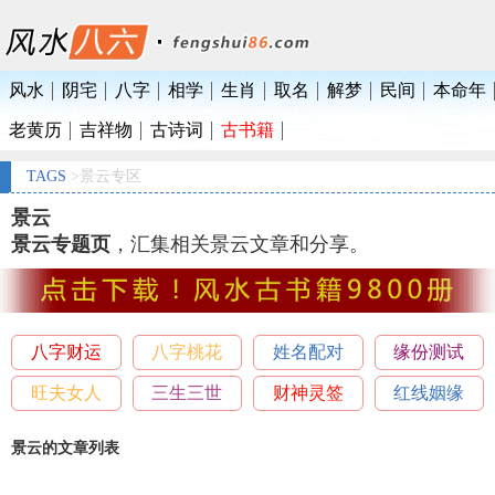
风水
阴宅
八字
相学
生肖
取名
解梦
民间
本命年
老黄历
吉祥物
古诗词
古书籍
TAGS
>景云专区
景云
景云专题页
，汇集相关景云文章和分享。
八字财运
八字桃花
姓名配对
缘份测试
旺夫女人
三生三世
财神灵签
红线姻缘
景云的文章列表