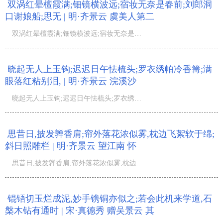
双涡红晕檀霞满;钿镜横波远;宿妆无奈是春前;刘郎洞
口谢娘船;思无 | 明·齐景云 虞美人第二
双涡红晕檀霞满;钿镜横波远;宿妆无奈是春前;刘郎洞口谢娘船;思无边;鹌鹑啄破赪桐叶;云掩圆蟾截;小楼回首绿
晓起无人上玉钩;迟迟日午怯梳头;罗衣绣帕冷香篝;满
眼落红粘别泪, | 明·齐景云 浣溪沙
晓起无人上玉钩;迟迟日午怯梳头;罗衣绣帕冷香篝;满眼落红粘别泪,一天疏雨织春愁;倚栏无语暗凝眸;...
思昔日,披发亸香肩;帘外落花浓似雾,枕边飞絮软于绵;
斜日照雕栏 | 明·齐景云 望江南 怀
思昔日,披发亸香肩;帘外落花浓似雾,枕边飞絮软于绵;斜日照雕栏;...
锟铻切玉烂成泥,妙手镌铜亦似之;若会此机来学道,石
槃木钻有通时 | 宋·真德秀 赠吴景云 其