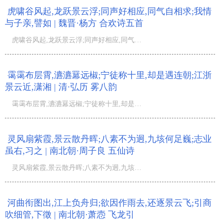
虎啸谷风起,龙跃景云浮;同声好相应,同气自相求;我情
与子亲,譬如 | 魏晋·杨方 合欢诗五首
虎啸谷风起,龙跃景云浮;同声好相应,同气自相求;我情与子亲,譬如影追躯;食共并根穗,饮共连理杯;衣共双丝绢,
霭霭布层霄,瀌瀌羃远椒;宁徒称十里,却是遇连朝;江浙
景云近,潇湘 | 清·弘历 雾八韵
霭霭布层霄,瀌瀌羃远椒;宁徒称十里,却是遇连朝;江浙景云近,潇湘画若描;绵铺宿麦缕,珠缀嫩杨条;藏处迷山寺,
灵风扇紫霞,景云散丹晖;八素不为迥,九垓何足巍;志业
虽右,习之 | 南北朝·周子良 五仙诗
灵风扇紫霞,景云散丹晖;八素不为迥,九垓何足巍;志业虽右□,习之亦成微;勖此今日事,今阙方共归;...
河曲衔图出,江上负舟归;欲因作雨去,还逐景云飞;引商
吹细管,下徵 | 南北朝·萧悫 飞龙引