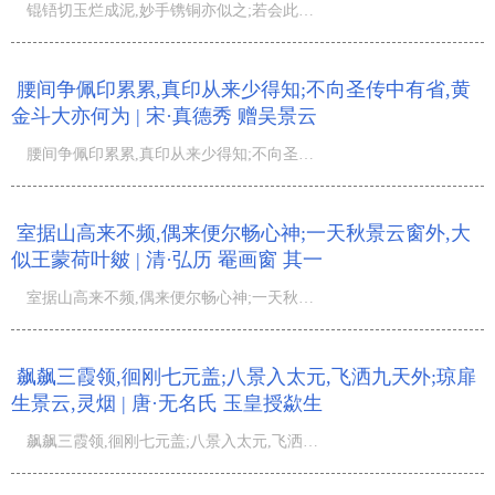
锟铻切玉烂成泥,妙手镌铜亦似之;若会此机来学道,石槃木钻有通时;...
腰间争佩印累累,真印从来少得知;不向圣传中有省,黄
金斗大亦何为 | 宋·真德秀 赠吴景云
腰间争佩印累累,真印从来少得知;不向圣传中有省,黄金斗大亦何为;...
室据山高来不频,偶来便尔畅心神;一天秋景云窗外,大
似王蒙荷叶皴 | 清·弘历 罨画窗 其一
室据山高来不频,偶来便尔畅心神;一天秋景云窗外,大似王蒙荷叶皴;...
飙飙三霞领,徊刚七元盖;八景入太元,飞洒九天外;琼扉
生景云,灵烟 | 唐·无名氏 玉皇授歘生
飙飙三霞领,徊刚七元盖;八景入太元,飞洒九天外;琼扉生景云,灵烟绝幽蔼;西宫咏洞玄,清唱扶桑际;守雌森峰间,