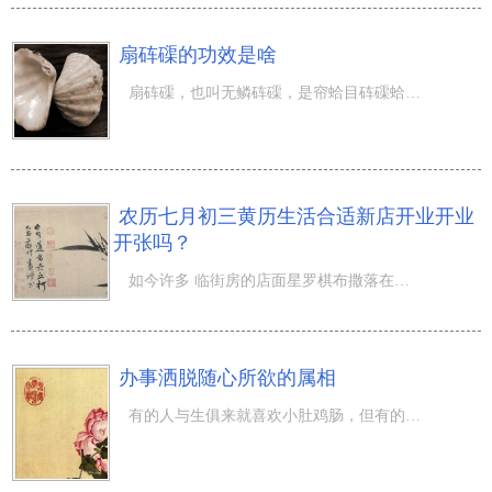
扇砗磲的功效是啥
扇砗磲，也叫无鳞砗磲，是帘蛤目砗磲蛤科砗磲蛤属的这种。这一名字关键由于其椰壳上缺乏肋及鱼鳞，厚椰壳很
农历七月初三黄历生活合适新店开业开业
开张吗？
如今许多 临街房的店面星罗棋布撒落在大城市的每一角，而开店面不但要留意一些事宜难题，另外一些传统式风
办事洒脱随心所欲的属相
有的人与生俱来就喜欢小肚鸡肠，但有的人无论对什么事情全是随意的心态。尽管看上去性情十分非常好，但一样