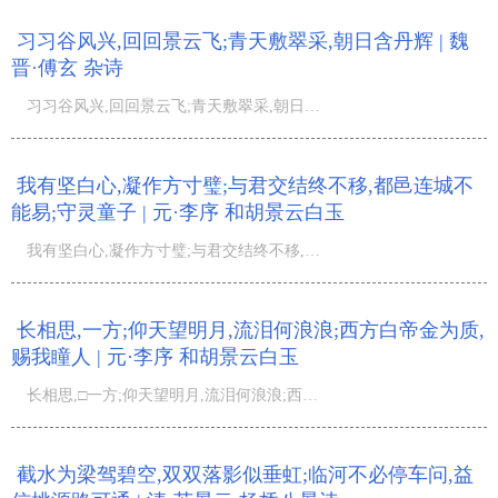
习习谷风兴,回回景云飞;青天敷翠采,朝日含丹辉 | 魏
晋·傅玄 杂诗
习习谷风兴,回回景云飞;青天敷翠采,朝日含丹辉;...
我有坚白心,凝作方寸璧;与君交结终不移,都邑连城不
能易;守灵童子 | 元·李序 和胡景云白玉
我有坚白心,凝作方寸璧;与君交结终不移,都邑连城不能易;守灵童子无纤瑕,十年琢削如莲花;金铃珠带玉夭矫,中
长相思,一方;仰天望明月,流泪何浪浪;西方白帝金为质,
赐我瞳人 | 元·李序 和胡景云白玉
长相思,□一方;仰天望明月,流泪何浪浪;西方白帝金为质,赐我瞳人外如漆;酸心烈烈不可支,火起灵台铸成液;为君
截水为梁驾碧空,双双落影似垂虹;临河不必停车问,益