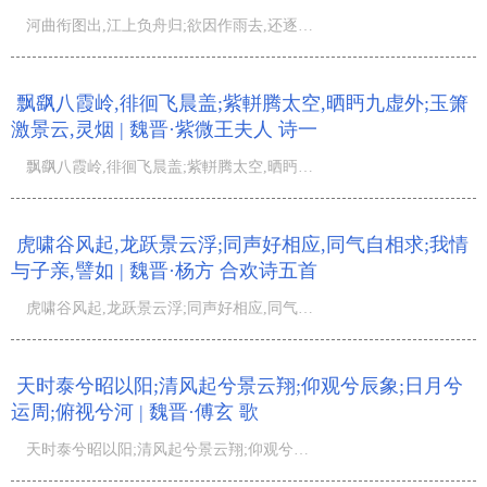
河曲衔图出,江上负舟归;欲因作雨去,还逐景云飞;引商吹细管,下徵泛长徽;持此凄清此,春夜舞罗衣;...
飘飖八霞岭,徘徊飞晨盖;紫軿腾太空,晒眄九虚外;玉箫
激景云,灵烟 | 魏晋·紫微王夫人 诗一
飘飖八霞岭,徘徊飞晨盖;紫軿腾太空,晒眄九虚外;玉箫激景云,灵烟绝幽蔼;高仙归太真,清唱无涯际;去来山岳庭,
虎啸谷风起,龙跃景云浮;同声好相应,同气自相求;我情
与子亲,譬如 | 魏晋·杨方 合欢诗五首
虎啸谷风起,龙跃景云浮;同声好相应,同气自相求;我情与子亲,譬如影追躯;食共并根穗,饮共连理杯;衣共双丝绢,
天时泰兮昭以阳;清风起兮景云翔;仰观兮辰象;日月兮
运周;俯视兮河 | 魏晋·傅玄 歌
天时泰兮昭以阳;清风起兮景云翔;仰观兮辰象;日月兮运周;俯视兮河海;百川兮东流;...