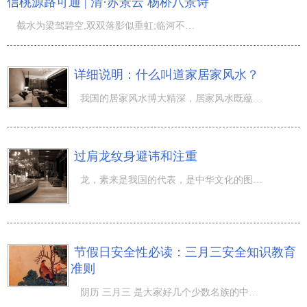
信桃源路可通 | 清·苏景云 杨桥八景诗
截水为梁驾碧空,双双落影似垂虹;临河不必停车问,益信桃源路可通;...
详细说明：什么叫道家居家风水？
我国的居家风水博大精深，居家风水既蕴含着社会学，也包括着神学，乃至能够称作这种造型艺术，注重人与环境
过肩龙纹身避讳和注重
龙，素来是我国的代表，是中华文化的图腾。在风水学中，龙脉的找寻都是极其重要的一个环节。而在相学中，纹
节假日安全性必读：三月三安全知识教育
准则
阴历 三月三 是大家好几个少数名族的中华民族节日，在其中最知名的当属广西自治区的阴历三月三歌圩节，每一