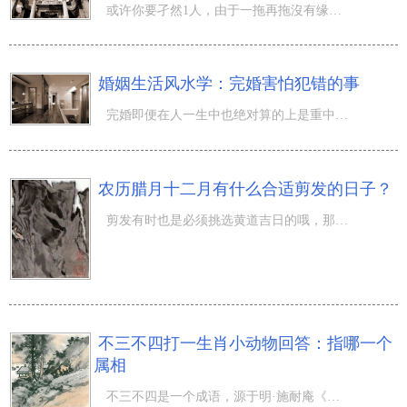
或许你要孑然1人，由于一拖再拖沒有缘份来临；或许你早已分手后，将会你处于生灵涂炭的难熬当中；更有悲剧
婚姻生活风水学：完婚害怕犯错的事
完婚即便在人一生中也绝对算的上是重中之重，不但要提前准备各种各样提前准备工作中，彼此家里的亲朋好友都
农历腊月十二月有什么合适剪发的日子？
剪发有时也是必须挑选黄道吉日的哦，那麼农历腊月十二月有什么合适剪发的日子？ 农历腊月十二月有什么合适
不三不四打一生肖小动物回答：指哪一个
属相
不三不四是一个成语，源于明·施耐庵《水浒传》第七回：“这伙人不三不四，又不愿近前去，莫不必攧洒家。”