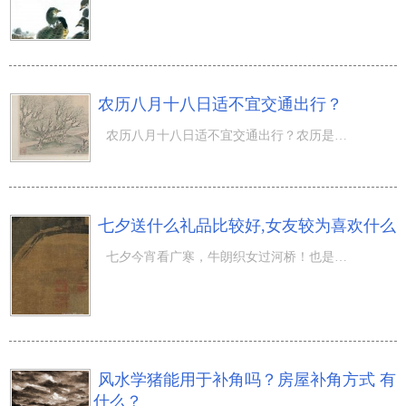
农历八月十八日适不宜交通出行？
农历八月十八日适不宜交通出行？农历是在我国传统式农历历法，又被称为夏历、中历、国历、别名农历，与现行
七夕送什么礼品比较好,女友较为喜欢什么
七夕今宵看广寒，牛朗织女过河桥！也是一年一度的七夕情人节了，大伙儿是不是早已给女朋友准备好礼品了呢？
风水学猪能用于补角吗？房屋补角方式 有
什么？