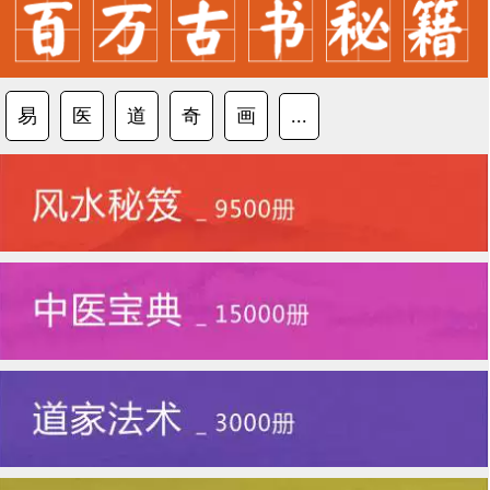
易
医
道
奇
画
...