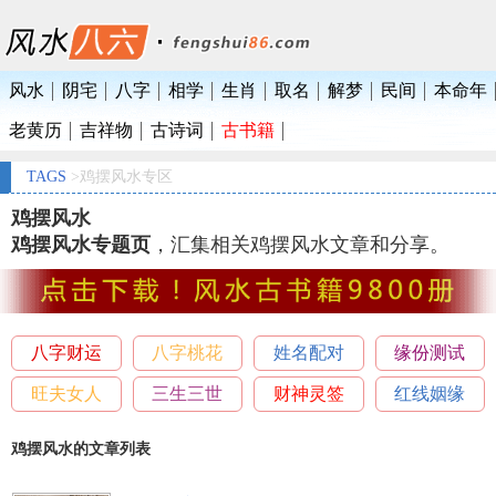
风水
阴宅
八字
相学
生肖
取名
解梦
民间
本命年
老黄历
吉祥物
古诗词
古书籍
TAGS
>鸡摆风水专区
鸡摆风水
鸡摆风水专题页
，汇集相关鸡摆风水文章和分享。
八字财运
八字桃花
姓名配对
缘份测试
旺夫女人
三生三世
财神灵签
红线姻缘
鸡摆风水的文章列表