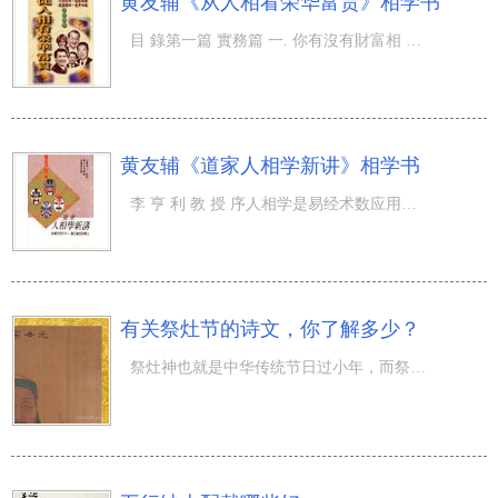
黄友辅《从人相看荣华富贵》相学书
目 錄第一篇 實務篇 一. 你有沒有財富相 二. 朋友定要通財乎？ 三. 人可貌相 四. 如何選擇好上司 五. 如何
黄友辅《道家人相学新讲》相学书
李 亨 利 教 授 序人相学是易经术数应用类中，起源最早、流传最广的一门科学。乃是以人的内外长相为研究对
有关祭灶节的诗文，你了解多少？
祭灶神也就是中华传统节日过小年，而祭灶神这一传统式节日也是很历史悠久的中华传统文化。从古到今有很多文