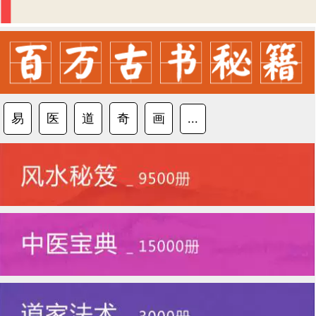
易
医
道
奇
画
...