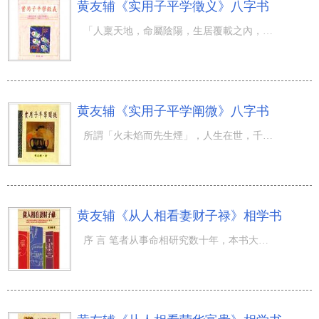
黄友辅《实用子平学徵义》八字书
「人稟天地，命屬陰陽，生居覆載之內，盡在五行之中」。子平八字學以陰陽五行之生剋制化、盈虛消長來論斷人
黄友辅《实用子平学阐微》八字书
所謂「火未焰而先生煙」，人生在世，千千萬萬、錯綜複雜的命表中，循跡找出個人八字的重點所在，已是被大多
黄友辅《从人相看妻财子禄》相学书
序 言 笔者从事命相研究数十年，本书大部份文章曾在民国八十一年至八十四年间发表於自立晚报的（妙算人生）