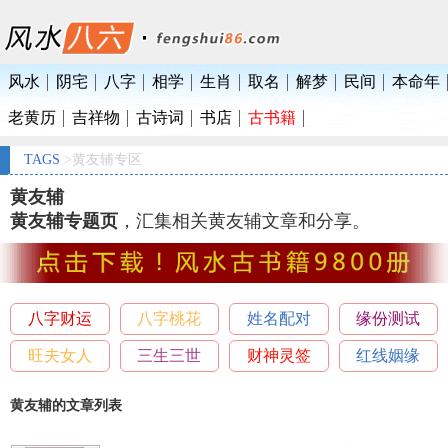
风水
阴宅
八字
相学
生肖
取名
解梦
民间
本命年
老黄历
吉祥物
古诗词
书店
古书籍
TAGS
>黄友辅专区
黄友辅
黄友辅专题页
，汇集相关黄友辅文章和分享。
八字财运
八字桃花
姓名配对
缘份测试
旺夫女人
三生三世
财神灵签
红线姻缘
黄友辅的文章列表