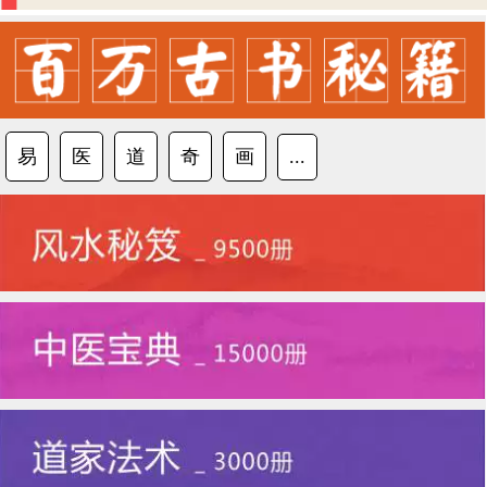
易
医
道
奇
画
...