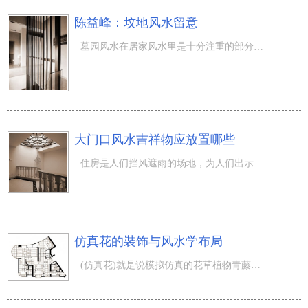
陈益峰：坟地风水留意
墓园风水在居家风水里是十分注重的部分，墓园风水优劣，都是危害到家中的关联和亲人的运程。尤其乡村，哪家
大门口风水吉祥物应放置哪些
住房是人们挡风遮雨的场地，为人们出示最终一条庇佑。在风水住宅你住房都是1个大的风水学电磁...
仿真花的裝饰与风水学布局
(仿真花)就是说模拟仿真的花草植物青藤等统称。仿真花不是具有活力的。它虽能够绝不凋落，可它的摆 放跟真