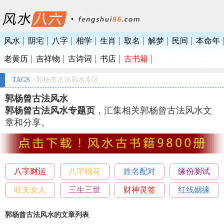
风水
阴宅
八字
相学
生肖
取名
解梦
民间
本命年
老黄历
吉祥物
古诗词
书店
古书籍
TAGS
>郭杨曾古法风水专区
郭杨曾古法风水
郭杨曾古法风水专题页
，汇集相关郭杨曾古法风水文
章和分享。
八字财运
八字桃花
姓名配对
缘份测试
旺夫女人
三生三世
财神灵签
红线姻缘
郭杨曾古法风水的文章列表