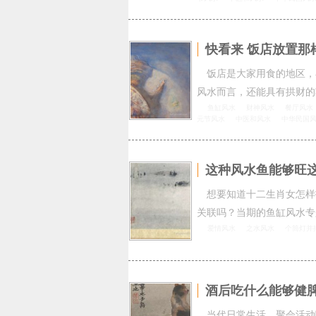
快看来 饭店放置那
饭店是大家用食的地区，
风水而言，还能具有拱财的
鱼缸风水
财神风水
餐厅风水
元节风水
中医和风水
中华民国
这种风水鱼能够旺
想要知道十二生肖女怎样
关联吗？当期的鱼缸风水专
爱情风水
之水风水
个筒灯并
酒后吃什么能够健
当代日常生活，聚会活动