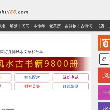
取名
解梦
民间
本命年
老黄历
吉祥物
古诗词
书店
筒灯并排风水文章和分享。
易
花
姓名配对
缘份测试
世
财神灵签
红线姻缘