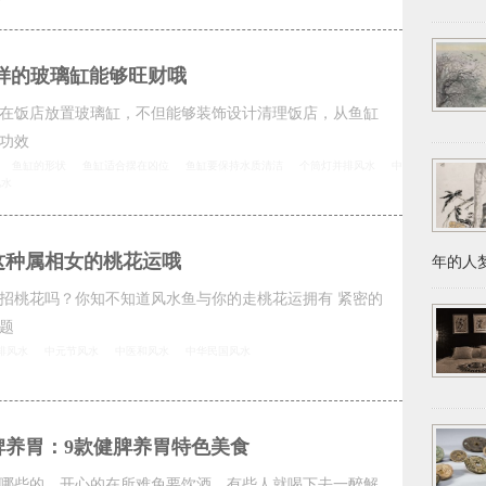
样的玻璃缸能够旺财哦
在饭店放置玻璃缸，不但能够装饰设计清理饭店，从鱼缸
功效
鱼缸的形状
鱼缸适合摆在凶位
鱼缸要保持水质清洁
个筒灯并排风水
中
风水
这种属相女的桃花运哦
年的人梦
招桃花吗？你知不知道风水鱼与你的走桃花运拥有 紧密的
题
排风水
中元节风水
中医和风水
中华民国风水
脾养胃：9款健脾养胃特色美食
哪些的，开心的在所难免要饮酒，有些人就喝下去一醉解