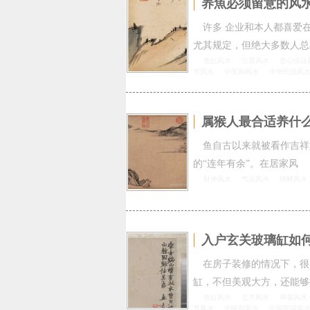
养魚必须留意的风
许多 企业和本人都喜爱
尤其规定，但绝大多数人总
鱼缸风水
位置风水
赏心悦目
节风水
中医和风水
中华民国风
属猴人最合适养什
鱼自古以来就被看作吉祥
的“连年有余”。在居家风
财神风水
气运风水
锦鲤风水
入户玄关玻璃缸如何
在房子装修的情况下，很
缸，不但美观大方，还能够
鱼缸风水
玄关风水
神龛风水
节风水
中医和风水
中华民国风