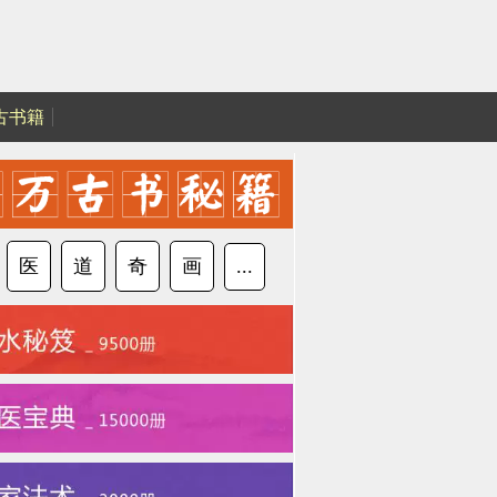
古书籍
医
道
奇
画
...