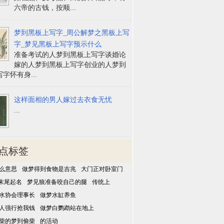
六帝的古钱，按顺...
梦到黑板上写字_周公解梦之黑板上写
字_梦见黑板上写字预示什么
准备考试的人梦到黑板上写字谈婚论
嫁的人梦到黑板上写字创业的人梦到
字怀有身...
这样面相的男人嫁过去衣食无忧
...
点标签
么意思
做梦得到食物是吉兆
大门正对卧室门
末尾起名
梦见狼准备咬自己的腿
传统上
水协会理事长
做梦水缸养鱼
人强行抢我钱
做梦白鹦鹉站在地上
柴的梦到偷柴
的活动