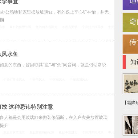
水学事宜
在办公场地和家里摆放玻璃缸，有的仅止乎心旷神怡，并无
期
风水
鱼缸的摆放位置
鱼的饲养有讲究
水质有要求
个筒灯并排风水
中元
水
么风水鱼
知
如意的东西，皆因取其“鱼”与“余”同音词，就是俗话常说
个筒灯并排风水
中元节风水
中医和风水
中华民国风水
【霜降后
放 这种忌讳特别注意
多人都是会用玻璃缸来做装修隔断，在入户玄关放置玻璃
提升
鱼缸形状需注意
鱼缸摆在凶位化煞
鱼缸不宜过大
个筒灯并排风水
中元
水