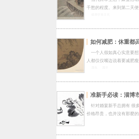
千愁的程度。来到第二天便
健康饮食文化
如何减肥：休重都
一个人假如真心实意要想
人都仅仅嘴边说着要减肥瘦
属兔
属羊
准新手必读：淄博
针对婚宴新手总拥有 很
价格昂贵，也并沒有那麼的