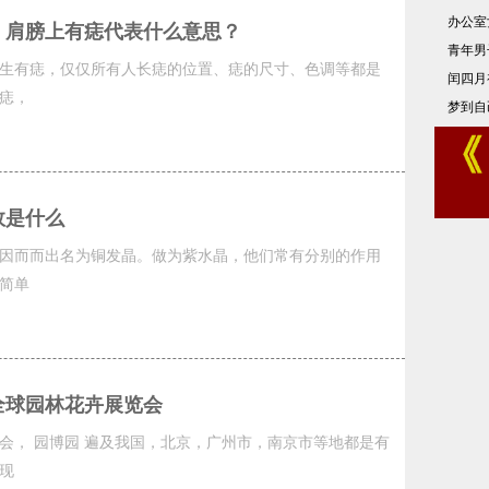
办公室
：肩膀上有痣代表什么意思？
青年男
生有痣，仅仅所有人长痣的位置、痣的尺寸、色调等都是
闰四月
痣，
梦到自
效是什么
因而而出名为铜发晶。做为紫水晶，他们常有分别的作用
简单
全球园林花卉展览会
会， 园博园 遍及我国，北京，广州市，南京市等地都是有
现