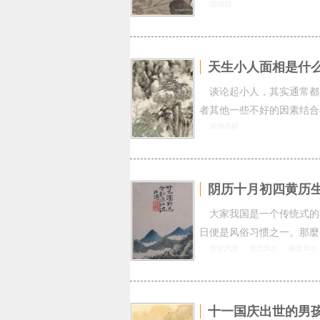
园博园
天生小人面相是什
谈论起小人，其实通常都
者其他一些不好的因素结合
面相图解
阴历十月初四黄历
大家我国是一个传统式的
日便是风俗习惯之一。那麼
祭祀风水
黄历风水
嫁娶风水
十一国庆出世的男孩