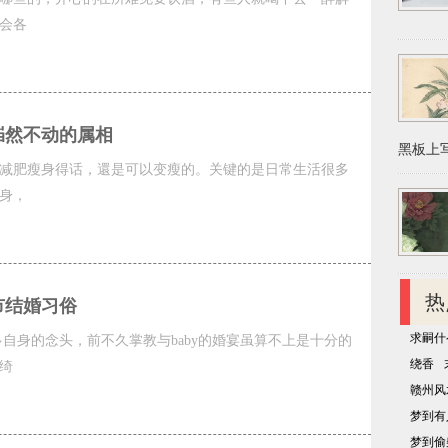
会各
岿然不动的属相
黑板上写
减肥瘦身得话，還是可以变瘦的。关键的是日常生活很多
身，
热
市结婚习俗
求嗣什
多自身的念头，前不久掌教与baby的婚宴虽算不上是十分的
绕香
绮
赣州风
梦到有
梦到偷