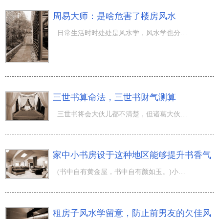
周易大师：是啥危害了楼房风水
日常生活时时处处是风水学，风水学也分优劣，那么在人们的生活起居中究竟是什么危害了风水学呢？当期 楼房
三世书算命法，三世书财气测算
三世书将会大伙儿都不清楚，但诸葛大伙儿必须都掌握，流传三世书就是说诸葛所着，那么怎样应用三世书来看你
家中小书房设于这种地区能够提升书香气
(书中自有黄金屋，书中自有颜如玉。)小书房始终是大家自身电池充电、思索的生命圣殿。人倘若缺乏了在小书房
租房子风水学留意，防止前男友的欠佳风