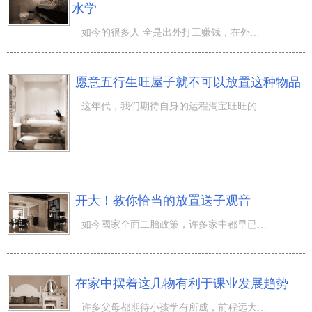
水学
如今的很多人 全是出外打工赚钱，在外边租房子，而租房子前针对前女友在房屋中做过哪些，人们也不甚了解，
愿意五行生旺屋子就不可以放置这种物品
这年代，我们期待自身的运程淘宝旺旺的，许多人因此求爷爷告奶奶，这一庙里烧香，哪个寺里请佛，却不知道，
开大！教你恰当的放置送子观音
如今國家全面二胎政策，许多家中都早已禁不住，刚开始方案着自身家中的造娃方案！但是，并非你愿意，就能产
在家中摆着这几物有利于课业发展趋势
许多父母都期待小孩学有所成，前程远大。我觉得，家里的风水对亲人的运程有挺大的危害。倘若风水学好，亲人