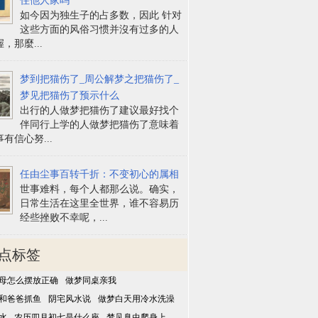
住他人家吗
如今因为独生子的占多数，因此 针对
这些方面的风俗习惯并沒有过多的人
，那麼...
梦到把猫伤了_周公解梦之把猫伤了_
梦见把猫伤了预示什么
出行的人做梦把猫伤了建议最好找个
伴同行上学的人做梦把猫伤了意味着
有信心努...
任由尘事百转千折：不变初心的属相
世事难料，每个人都那么说。确实，
日常生活在这里全世界，谁不容易历
经些挫败不幸呢，...
点标签
母怎么摆放正确
做梦同桌亲我
和爸爸抓鱼
阴宅风水说
做梦白天用冷水洗澡
水
农历四月初七是什么座
梦见臭虫爬身上