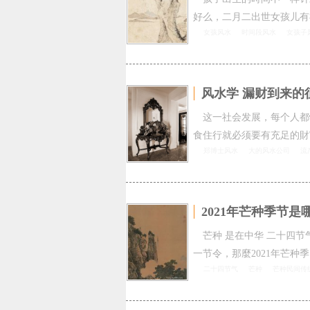
好么，二月二出世女孩儿有
女孩风水
时间段风水
女孩子
风水学 漏财到来的
这一社会发展，每个人都
食住行就必须要有充足的財
郑博士风水
大的风水公司
流
2021年芒种季节
芒种 是在中华 二十四
一节令，那麼2021年芒种季
二十四节气
芒种
芒种民间传