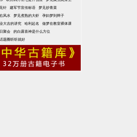
见针
建军节宣传标语
梦见炒青菜
右风水
梦见煮熟的大虾
孕妇梦到辫子
业大吉的讲究
哈利起名
做梦在教室裸体课
日聚会
的白露喜神是什么方位
话题圈听听就好