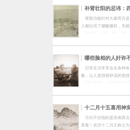
补肾壮阳的忌讳：
肾脏功能针对大家而言是
人都出現了腰酸腿软，失眠
饮食禁忌
饮料
咸食
浓茶
哪些脸相的人奸诈
日常生活常常会去各种各
貌，让人觉得很舒适的觉得
鞋把子脸面相
头发亮黑的女生
十二月十五喜用神
方向不仅指的是东南西北
查看！农历十二月又称之为