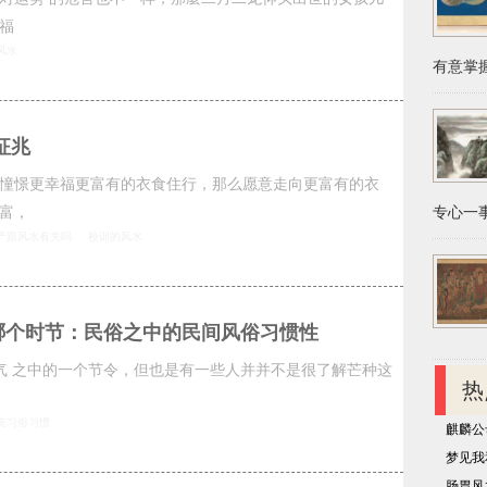
福
风水
有意掌握
征兆
憧憬更幸福更富有的衣食住行，那么愿意走向更富有的衣
富，
专心一事
产跟风水有关吗
校训的风水
是哪个时节：民俗之中的民间风俗习惯性
节气 之中的一个节令，但也是有一些人并并不是很了解芒种这
热
统习俗习惯
麒麟公
梦见我
肠胃风