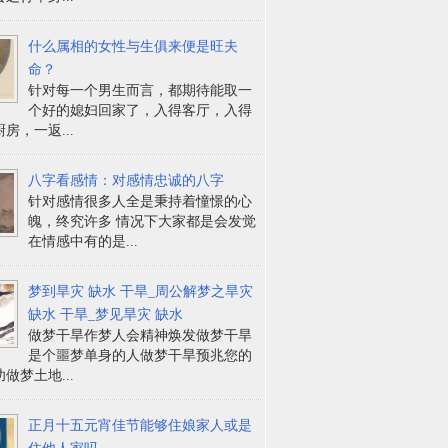
什么属相的女性与生俱来便是旺夫
命？
针对每一个男生而言，都期待能取一
个好的媳妇回家了，入得客厅，入得
房，一返...
八字看感情：对感情忠诚的八字
针对感情很多人全是秉持着憧憬的心
魄，终究许多 情况下大家都是会发觉
在情感中有的是...
梦到旱灾 缺水 干旱_周公解梦之旱灾
缺水 干旱_梦见旱灾 缺水
做梦干旱作梦人会精神焕发做梦干旱
是个噩梦单身的人做梦干旱预兆您的
做梦土地...
正月十五元宵佳节能够住娘家人或是