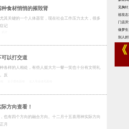
见胸针
四种食材悄悄的摧毁肾
祖坟左
尤其关键的一个人体器官，现在社会工作压力太大，很多
门店开
症记
做梦生
药片
别人的
不可以打交道
种各样的人相处，有些人挺大方一颦一笑也十分有文明礼
。反
面相
女子唇色面相
女人耳朵绒毛面相
实际方向查看！
，也有四个方向的融合方向。十二月十五喜用神实际方向
正月