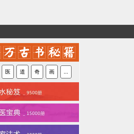
医
道
奇
画
...