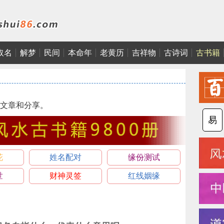
取名
解梦
民间
本命年
老黄历
吉祥物
古诗词
古书籍
文章和分享。
易
花
姓名配对
缘份测试
世
财神灵签
红线姻缘