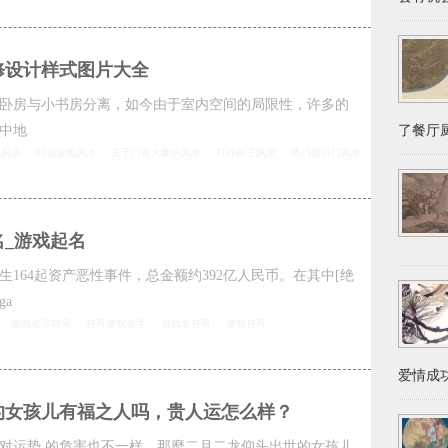
修设计样式图片大全
卧房与小书房分离，如今由于室内空间的局限性，许多的
中地
了餐厅厨
色风水
封顶放炮风水
关于门前大象的风水
打碎杯子风水
将门做拱门风水
名_游戏起名
164起资产恶性事件，总金额约392亿人民币。在其中[绝
ga
游戏名字符号
符号游戏名字
游戏名符号
游戏符号
爱情成功
的女孩儿有福之人吗，贵人运怎么样？
对运势 的危害也不一样，那麼二月二龙仰头出世的女孩儿