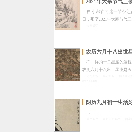
2021年大寒节气
在 小寒节气 这一节令之
日，那麼2021年大寒节气
大寒谚语
农历六月十八出世
不一样的十二星座的运程
农历六月十八出世星座是天
运势风水
事业风水
狮子座运
历还是阴历
阴历九月初十生活好
...
黄历风水
黄道吉日风水
困境