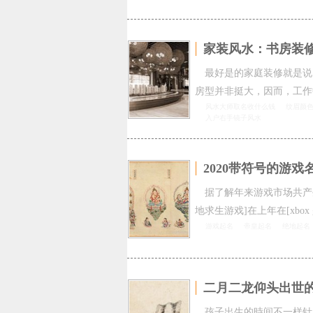
家装风水：书房装
最好是的家庭装修就是说
房型并非挺大，因而，工作
风水大师取名收什么钱
纹眉颜
入户右手镜子风水
2020带符号的游戏
据了解年来游戏市场共产生
地求生游戏]在上年在[xbox 
游戏起名
帝皇起名
绝地起名
二月二龙仰头出世
孩子出生的時间不一样针