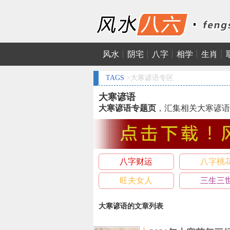
风水
阴宅
八字
相学
生肖
TAGS
>大寒谚语专区
大寒谚语
大寒谚语专题页
，汇集相关大寒谚语
八字财运
八字桃
旺夫女人
三生三
大寒谚语的文章列表