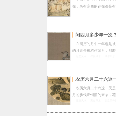
在，所有东西的存在都是有
闰四月多少年一次
在阴历的月中一年也是被
的月则是被称作闰月，那麼
运势风水
年份风水
鼠年风水
农历六月二十六这
农历六月二十六这一天是
月的步伐正悄悄的来临，花
家庭风水
家道风水
老皇历今