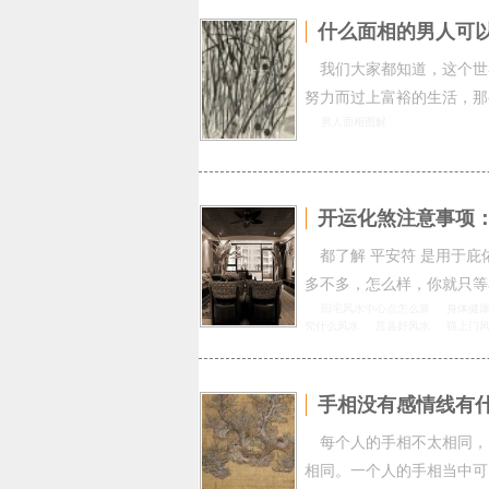
什么面相的男人可
我们大家都知道，这个世
努力而过上富裕的生活，那
男人面相图解
开运化煞注意事项
都了解 平安符 是用于
多不多，怎么样，你就只等
阳宅风水中心点怎么算
身体健
究什么风水
莒县好风水
猫上门
手相没有感情线有
每个人的手相不太相同，
相同。一个人的手相当中可