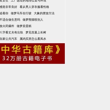
名女生
工厂选址的地理位置与环境
感觉非常良好
看从男人穿衣服看性格
追着你
做梦马车在行驶
大象的摆放方法
不适合做生意吗
做梦熊猫咬别人
放火药爆炸
做梦卖蛋糕
八字看丈夫有出轨
梦见坟墓上长树
自家公共汽车
属鸡买房怎么看风水