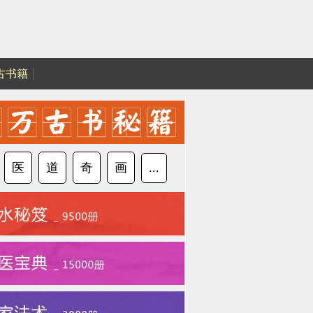
古书籍
医
道
奇
画
...