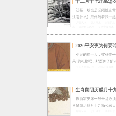
十二月十七迁墓怎么
迁墓一般也是必须挑选黄
注意什么】跟伴随着我一起
尸骨风水
福人风水
先祖风水
水
陈毅租房风水
文笔尖峰风水
2020平安夜为何
圣诞的前一天，被称作平
果”的礼物吧，那麼你了解20
平安夜各国习俗
后院小溪风水
生肖鼠阴历腊月十
搬新家安床一般全是必须
肖鼠阴历腊月十九杨公忌日
腊月风水
忌日风水
鼠年风水