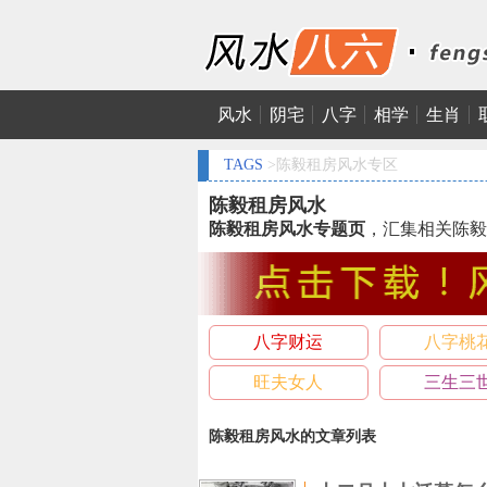
风水
阴宅
八字
相学
生肖
TAGS
>陈毅租房风水专区
陈毅租房风水
陈毅租房风水专题页
，汇集相关陈毅
八字财运
八字桃
旺夫女人
三生三
陈毅租房风水的文章列表