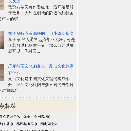
良反应
玫瑰花茶又称作番红花，最开始是始
于欧州，大约在明代的阶段传到我国
市区的崇...
童子命特点是哪些的，自小体弱多病
童子命 的人通常运势都不太好，可是
倘若可以化解童子命，那么自此以后
就可以一飞冲天...
广东岭南文化的含义，潮汕文化原素
有什么
潮汕文化是中国文化关键的构成部
分。潮汕文化根据与众不同的自然环
时间标准。...
点标签
什么禁忌事项
饭桌可否用玻璃面
领了薪水
易经与测风水
阴宅西南向