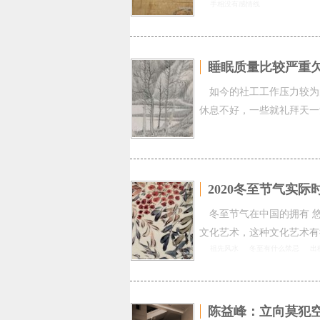
手相没有感情线
睡眠质量比较严重
如今的社工工作压力较为
休息不好，一些就礼拜天一
2020冬至节气实
冬至节气在中国的拥有 
文化艺术，这种文化艺术有
祖先风水
冬至有什么禁忌
出
陈益峰：立向莫犯