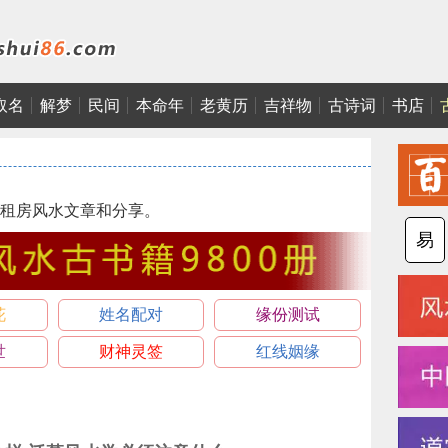
取名
解梦
民间
本命年
老黄历
吉祥物
古诗词
书店
租房风水文章和分享。
易
花
姓名配对
缘份测试
世
财神灵签
红线姻缘