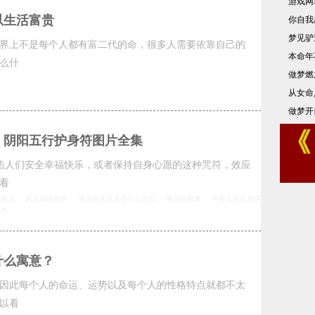
游戏网
以生活富贵
你自我
梦见驴
界上不是每个人都有富二代的命，很多人需要依靠自己的
本命年
么什
做梦燃
从女命
做梦开
：阴阳五行护身符图片全集
庇佑人们安全幸福快乐，或者保持自身心愿的这种咒符，效应
看
康风水
风水如何影响
地龙抬头风水是什么意思
嘴唇的风水
单身女性住房讲
风水
什么寓意？
因此每个人的命运、运势以及每个人的性格特点就都不太
以看