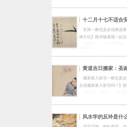
十二月十七不适合安
安床一般也是必须挑选黄
神方位】跟伴随着我一起去
财神风水
十二月十七财神方位
尖峰风水
黄道吉日搬家：圣诞
搬新家入新宅一般也是必
合适搬新家入新宅吗？】跟
吉日风水
黄历风水
后院小溪
风水学的反吟是什
宇宙万物，相生相克，为