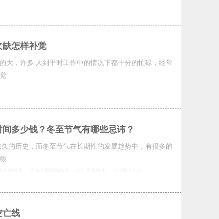
欠缺怎样补觉
的大，许多 人到平时工作中的情况下都十分的忙碌，经常
觉
际时间多少钱？冬至节气有哪些忌讳？
悠久的历史，而冬至节气在长期性的发展趋势中，有很多的
很
租房床风水
怎么才能结婚风水
工厂周边风水
公司牌子风水
空亡线