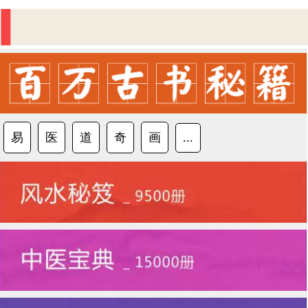
易
医
道
奇
画
...