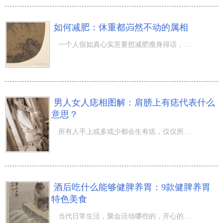
如何减肥：休重都岿然不动的属相
一个人假如真心实意要想减肥瘦身得话，還是可以变瘦的。关键的是日常生活很多人都仅仅嘴边说着要减肥瘦身，
男人女人痣相图解：肩膀上有痣代表什么
意思？
所有人手上或多或少都会生有痣，仅仅所有人长痣的位置、痣的尺寸、色调等都是有所不同，有些人在脸上有痣，
酒后吃什么能够健脾养胃：9款健脾养胃
特色美食
当代日常生活，聚会活动哪些的，开心的在所难免要饮酒，有些人就喝下去一醉解千愁的程度。来到第二天便会各