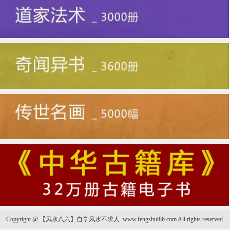
Copyright @ 【风水八六】自学风水不求人. www.fengshui86.com All rights reserved.