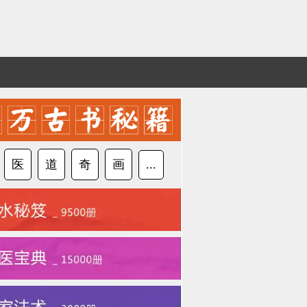
医
道
奇
画
...