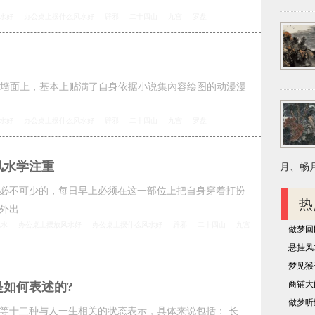
水好
办公桌上摆什么风水好
辟邪
二十四山
九宫
罗盘
墙面上，基本上贴满了自身依据小说集內容绘图的动漫漫
水好
办公桌上摆什么风水好
辟邪
二十四山
九宫
罗盘
风水学注重
月、畅月
必不可少的，每日早上必须在这一部位上把自身穿着打扮
热
外出
风水
办公桌上摆放风水好
办公桌上摆什么风水好
辟邪
二十四山
九宫
做梦回
悬挂风
梦见猴
商铺大
如何表述的?
做梦听
等十二种与人一生相关的状态表示，具体来说包括： 长