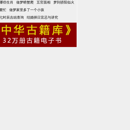
哪些生肖
做梦螃蟹爬
五官面相
梦到骄阳似火
繁忙
做梦家里多了一个小孩
七时辰吉凶查询
结婚择日宜忌与讲究