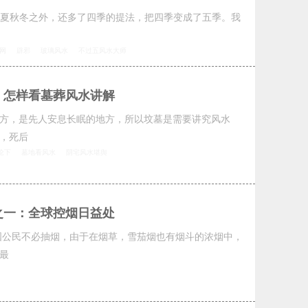
夏秋冬之外，还多了四季的提法，把四季变成了五季。我
网
辟邪
玻璃风水
不过五风水大师
：怎样看墓葬风水讲解
方，是先人安息长眠的地方，所以坟墓是需要讲究风水
，死后
论下
墓地看风水
阴宅风水堪舆
之一：全球控烟日益处
国公民不必抽烟，由于在烟草，雪茄烟也有烟斗的浓烟中，
最