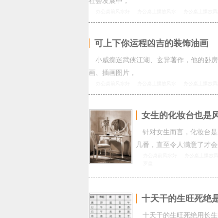
社会发展中，
办公桌前风水好
办公桌上摆放风水
办公桌上摆放风
可上下你运程凶吉的装饰油画
小威痴迷武侠江湖、玄异著作，他的卧房
画、插画图片，
办公桌前风水好
办公桌上摆放风水
办公桌上摆放风
女生的化妆台也是
针对女生而言，化妆台是
几番，直至令人满意了才会
办公桌前风水好
办公桌上摆放
罗盘
十天干的生旺死绝是
十天干的生旺死绝用长生