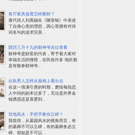
客厅家具放置怎样聚财？
唐代诗人刘禹锡在《陋室铭》中表述
了自身心里的理想，因心里拥有对诗
词名句的追求完美...
阴历三月十九的财神爷吉位查看
财神爷是財富的代表，寄予着大家对
幸福生活的憧憬，在民俗许多 地区都
是有敬奉财神爷...
出轨男人怎样从脸相上看出去
在这一填满引诱的时期，磨练每段恋
人中间的副本过多了，无论是外界金
钱诱惑还是喜爱到...
坟地风水：手把手教你立碑？
我觉得，从墓园风水的视角而言，有
的墓葬不可以立碑，有的墓葬务必立
碑。假如是不可以...