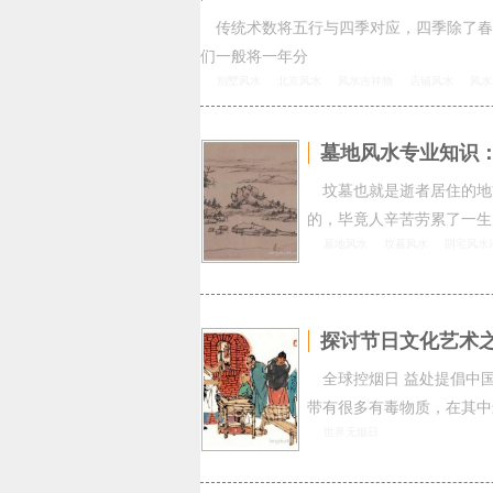
传统术数将五行与四季对应，四季除了春
们一般将一年分
别墅风水
北京风水
风水吉祥物
店铺风水
风水
墓地风水专业知识
坟墓也就是逝者居住的地
的，毕竟人辛苦劳累了一生
墓地风水
坟墓风水
阴宅风水
探讨节日文化艺术
全球控烟日 益处提倡中
带有很多有毒物质，在其中
世界无烟日