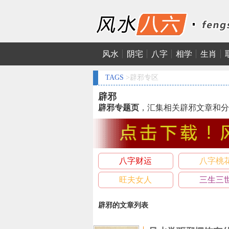
风水
阴宅
八字
相学
生肖
TAGS
>辟邪专区
辟邪
辟邪专题页
，汇集相关辟邪文章和分
八字财运
八字桃
旺夫女人
三生三
辟邪的文章列表