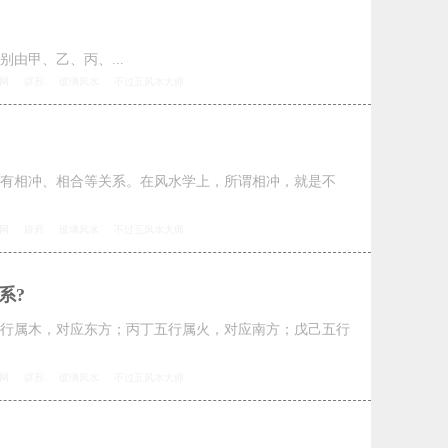
由甲、乙、丙、...
网
辟邪
玻璃风水
不过五风水大师
有相冲、相合等关系。在风水学上，所谓相冲，就是不
网
辟邪
玻璃风水
不过五风水大师
系?
行属木，对应东方；丙丁五行属火，对应南方；戊己五行
网
辟邪
玻璃风水
不过五风水大师