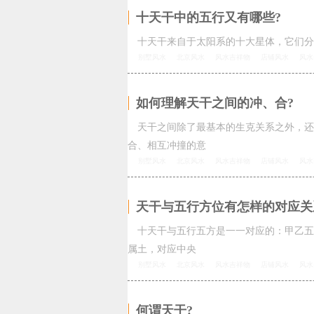
十天干中的五行又有哪些?
十天干来自于太阳系的十大星体，它们分别
别墅风水
北京风水
风水吉祥物
店铺风水
风水
如何理解天干之间的冲、合?
天干之间除了最基本的生克关系之外，还
合、相互冲撞的意
别墅风水
北京风水
风水吉祥物
店铺风水
风水
天干与五行方位有怎样的对应关
十天干与五行五方是一一对应的：甲乙五
属土，对应中央
别墅风水
北京风水
风水吉祥物
店铺风水
风水
何谓天干?