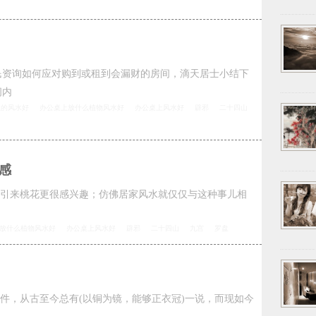
民资询如何应对购到或租到会漏财的房间，滴天居士小结下
间内
上的风水好
办公桌上放什么植物风水好
办公桌上风水好
辟邪
二十四山
感
引来桃花更很感兴趣；仿佛居家风水就仅仅与这种事儿相
放什么植物风水好
办公桌上风水好
辟邪
二十四山
九宫
罗盘
件，从古至今总有(以铜为镜，能够正衣冠)一说，而现如今