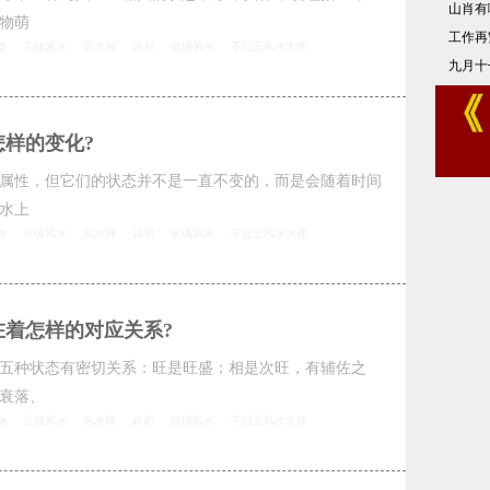
山肖有
物萌
工作再
物
店铺风水
风水网
辟邪
玻璃风水
不过五风水大师
九月十
样的变化?
属性，但它们的状态并不是一直不变的，而是会随着时间
水上
物
店铺风水
风水网
辟邪
玻璃风水
不过五风水大师
在着怎样的对应关系?
五种状态有密切关系：旺是旺盛；相是次旺，有辅佐之
衰落、
物
店铺风水
风水网
辟邪
玻璃风水
不过五风水大师