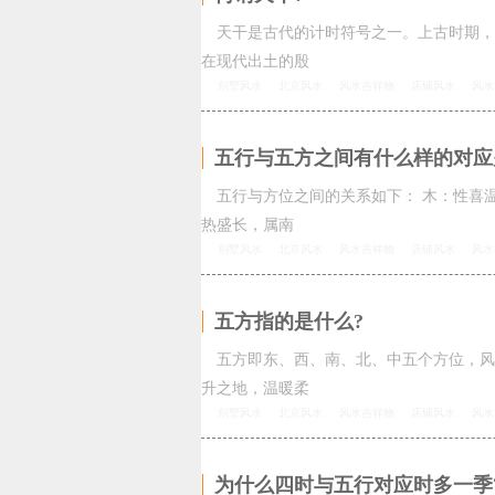
天干是古代的计时符号之一。上古时期，
在现代出土的殷
别墅风水
北京风水
风水吉祥物
店铺风水
风水
五行与五方之间有什么样的对应
五行与方位之间的关系如下： 木：性喜
热盛长，属南
别墅风水
北京风水
风水吉祥物
店铺风水
风水
五方指的是什么?
五方即东、西、南、北、中五个方位，风
升之地，温暖柔
别墅风水
北京风水
风水吉祥物
店铺风水
风水
为什么四时与五行对应时多一季