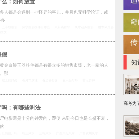
什么：如何放置
多人都是会遇到一些怪异的事儿，并且也无科学论证，或
很多
五帝钱辟邪
风水辟邪摆件有哪些
八卦镜辟邪
风水葫芦辟邪
桃木剑辟邪
么摆放
是假
知
黄金白银玉器挂件都是有很众多的销售市场，老一辈的人
。那
戴玉的好处
看灵气属性
看是否有缘
看人品好坏
蓄元养神
高考为了
尸吗：有哪些叫法
尸电影還是十分的钟爱的，即便 来到今日也是长盛不衰，
伙
可以防僵尸吗
乾三风水
三乾风水
广西大化风水
广西钦州风水