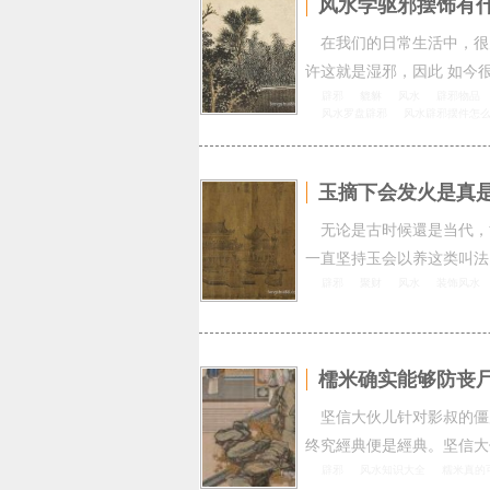
风水学驱邪摆饰有
在我们的日常生活中，很
许这就是湿邪，因此 如今
辟邪
貔貅
风水
辟邪物品
风水罗盘辟邪
风水辟邪摆件怎
玉摘下会发火是真
无论是古时候還是当代，
一直坚持玉会以养这类叫法
辟邪
聚财
风水
装饰风水
檽米确实能够防丧
坚信大伙儿针对影叔的僵
终究經典便是經典。坚信大
辟邪
风水知识大全
糯米真的