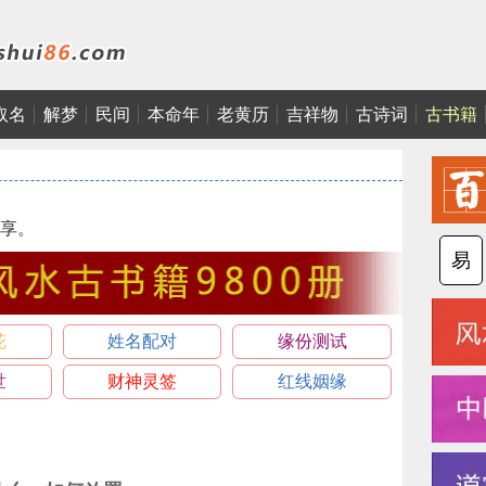
取名
解梦
民间
本命年
老黄历
吉祥物
古诗词
古书籍
享。
易
花
姓名配对
缘份测试
世
财神灵签
红线姻缘