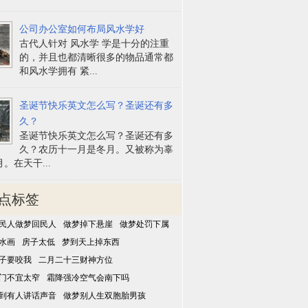
公司办公室如何布局风水学好
古代人针对 风水学 学是十分的注重
的，并且也都清晰很多的物品通常都
和风水学拥有 紧...
圣诞节快乐英文怎么写？圣诞还有多
久？
圣诞节快乐英文怎么写？圣诞还有多
久？农历十一月是冬月。又被称为辜
。在天干...
点标签
民人做梦回民人
做梦掉下悬崖
做梦处罚下属
水画
房子太低
梦到天上掉东西
子要咬我
二月二十三财神方位
门不宜太窄
霜降强冷空气会南下吗
到有人讲话声音
做梦别人生双胞胎男孩