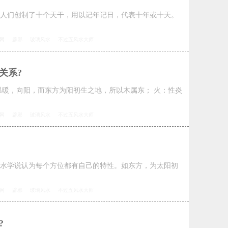
人们创制了十个天干，用以记年记日，代表十年或十天。
网
辟邪
玻璃风水
不过五风水大师
关系?
温暖，向阳，而东方为阳初生之地，所以木属东； 火：性炎
网
辟邪
玻璃风水
不过五风水大师
水学说认为每个方位都有自己的特性。如东方，为太阳初
网
辟邪
玻璃风水
不过五风水大师
?