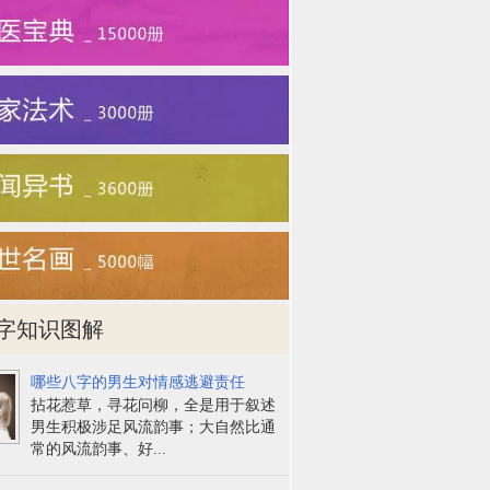
字知识图解
哪些八字的男生对情感逃避责任
拈花惹草，寻花问柳，全是用于叙述
男生积极涉足风流韵事；大自然比通
常的风流韵事、好...