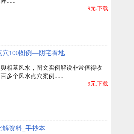
.....
9元.下载
点穴100图例—阴宅看地
堪舆相墓风水，图文实例解说非常值得收
百多个风水点穴案例......
9元.下载
化解资料_手抄本