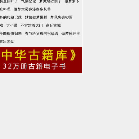
豌豆的叶子
气候变化
梦见墙壁倒了
做梦萝卜
吃料理
做梦大雾弥漫多多从善
冬的典籍记载
姑娘做梦果脯
梦见失去钞票
戏
大小眼
不宜对着大门
商丘古城
斗能很快归来
春节给父母的祝福语
做梦掉井里
冒出黑烟