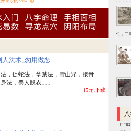
展开剩余的35%
。
龙）、 十三（冲羊）； 三月二十（冲羊）； 四
廿 袭一（冲虎）、廿二（冲兔）；五月（无）；
性，二则
；七月十四（冲鼠）；八月初十（冲牛）、廿一
六（冲猪）；十月初六（冲猴）、初八（冲
）；冬月廿六（冲狗）、廿七（冲猪）；腊月初
制人法术_勿用做恶
，沒有更强的。别的的一切日子都是有缺乏。
磨法，捉蛇法，拿贼法，雪山咒，接骨
法，美人脱衣......
15元.下载
姻
免费农历
势
八
厂门口