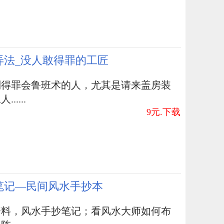
弄法_没人敢得罪的工匠
别得罪会鲁班术的人，尤其是请来盖房装
.....
9元.下载
笔记—民间风水手抄本
资料，风水手抄笔记；看风水大师如何布