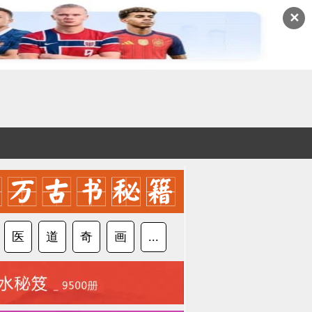
✕
医
道
奇
画
...