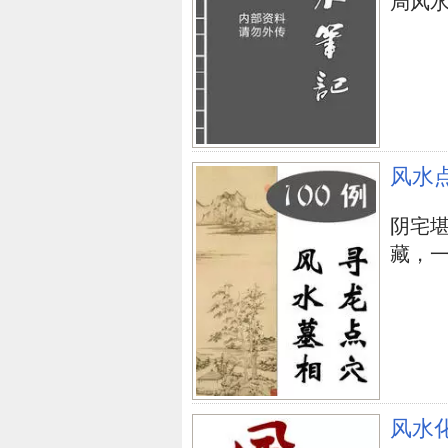
局风水阵.
风水
阴宅
藏，一
风水