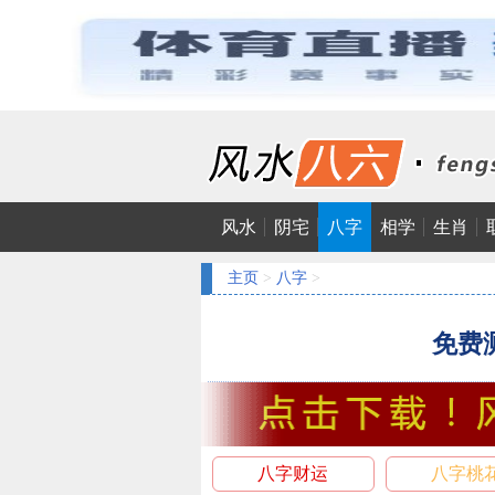
风水
阴宅
八字
相学
生肖
主页
>
八字
>
免费
八字财运
八字桃