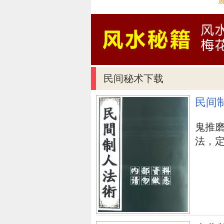
大家的吉方月 抄是农历二月八月
阴历2013年上等婚娶吉日以下：
正月初五（冲蛇）； 二月初十（冲
月初十（冲兔）、十一（冲龙）、
六月十一（冲兔）、廿一（冲牛）
民间秘术下载
（冲鼠）；九月十六（冲牛）、廿
狗）、十九（冲鸡）、廿一（冲猪
民间
六（冲羊）、初八（冲鸡）。
这种全是上等婚娶吉日，除此之外
鬼推
法，定身
婚姻
生辰八字算命
免费八字算命婚
上一篇：
完全免费算一下自身的运