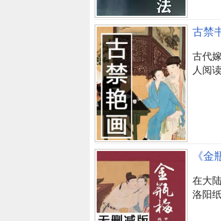
古禁
古代嫁
人阅
《金
在大
洛阳纸贵