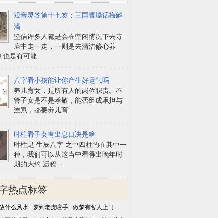
观音灵签第十七签：三国曹操话梅解
渴
坚信许多人都是会在空闲情况下去寺
庙中走一走，一则是去清洁修心养
也是有可能...
八字看小孩能让你产生好运气吗
养儿育女，是所有人的岗位职责。不
管子女是不是孝敬，能否组成承担与
连累，都要养儿育...
时柱看子女有出息口决是啥
时柱是 生辰八字 之中四柱的在其中一
种，我们可以从这当中看得出晚年时
期的大约 运程 ...
字热点标签
放什么风水
梦到老虎咬手
做梦有客人上门