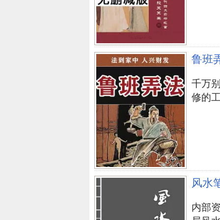
鲁班
千万
修的工人.
风水
内部