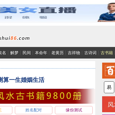
取名
解梦
民间
本命年
老黄历
吉祥物
古诗词
古书籍
测算一生婚姻生活
易
花
姓名配对
缘份测试