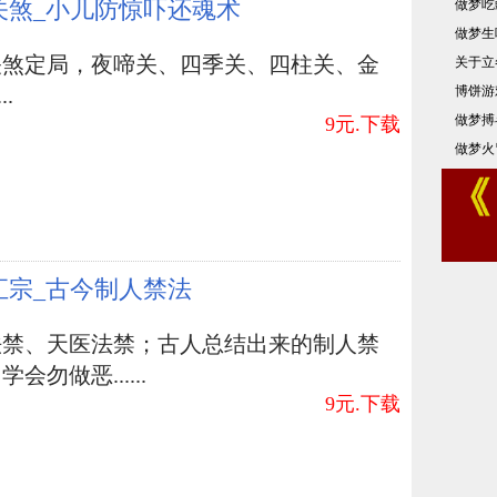
关煞_小儿防惊吓还魂术
做梦吃
做梦生
关煞定局，夜啼关、四季关、四柱关、金
关于立
博饼游
..
做梦搏
9元.下载
做梦火
汇宗_古今制人禁法
法禁、天医法禁；古人总结出来的制人禁
会勿做恶......
9元.下载