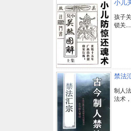
小儿
孩子
锁关....
禁法
制人
法术，学