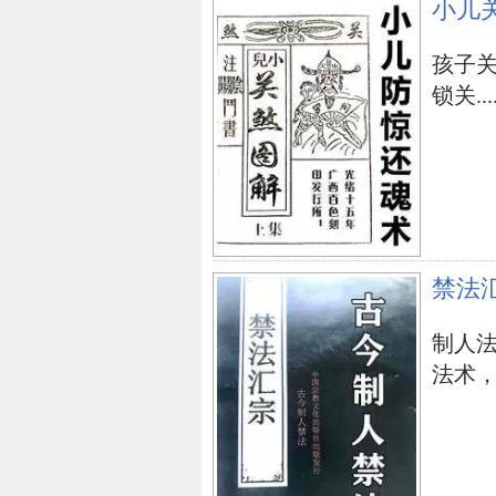
小儿
孩子
锁关....
禁法
制人
法术，学