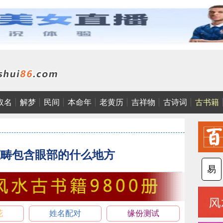
取名
解梦
民间
本命年
老黄历
吉祥物
古诗词
古书籍
范畴包含眼部的什么地方
易
花
姓名配对
缘份测试