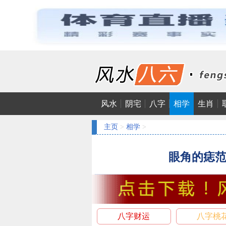
风水
阴宅
八字
相学
生肖
主页
>
相学
>
眼角的痣
八字财运
八字桃