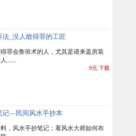
弄法_没人敢得罪的工匠
别得罪会鲁班术的人，尤其是请来盖房装
.....
9元.下载
笔记—民间风水手抄本
资料，风水手抄笔记；看风水大师如何布