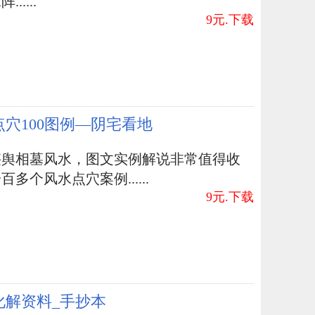
.....
9元.下载
点穴100图例—阴宅看地
堪舆相墓风水，图文实例解说非常值得收
百多个风水点穴案例......
9元.下载
化解资料_手抄本