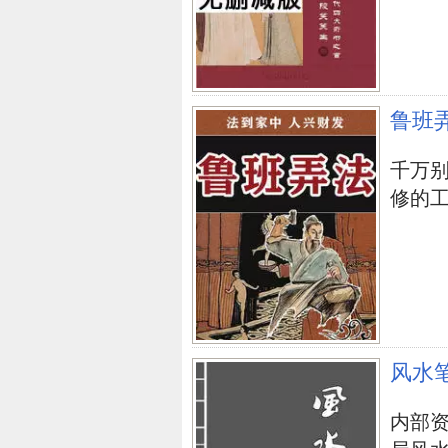
鲁班
千万
修的工人.
风水
内部