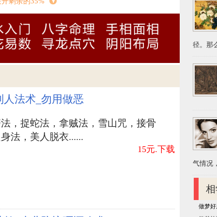
展开剩余的35%
一方还款前生的泪水。眼角的痣叫法
样。褐色的颜色发麻包囊着浓浓困意。眼角的痣，
径。那么
候，恋人怀着他抽泣时，眼泪滴下在脸部进而产
处，如果有眼角的痣的人，遇到了命里注定的那
互心身远去。而他也会为另一方还款前生的泪
制人法术_勿用做恶
那么迷人的经典故事，用泪水化为脸部的标记，
磨法，捉蛇法，拿贼法，雪山咒，接骨
法，美人脱衣......
15元.下载
桌面相框插件
气情况，
出世的俊男靓女多
相
做梦好