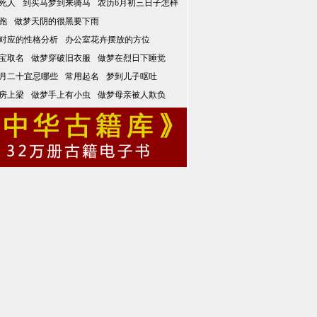
死人
到买马梦到来骑马
农历6月初三日子怎样
跑
做梦天阴的很黑要下雨
对应的性格分析
办公室花卉摆放的方位
宝取名
做梦穿破旧衣服
做梦在烈日下睡觉
月二十宜忌哪些
常用起名
梦到儿子呕吐
房上梁
做梦手上有小虫
做梦母亲被人欺负