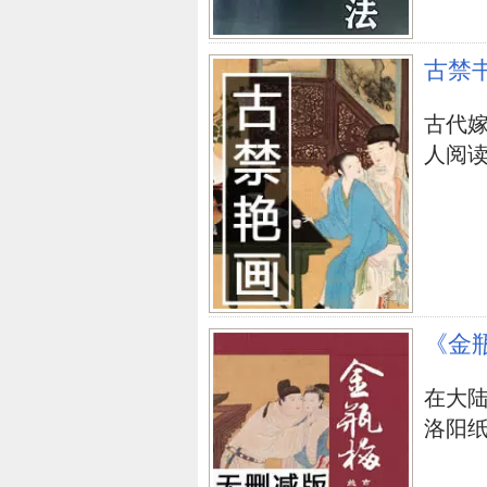
古禁
古代嫁
人阅
《金
在大
洛阳纸贵