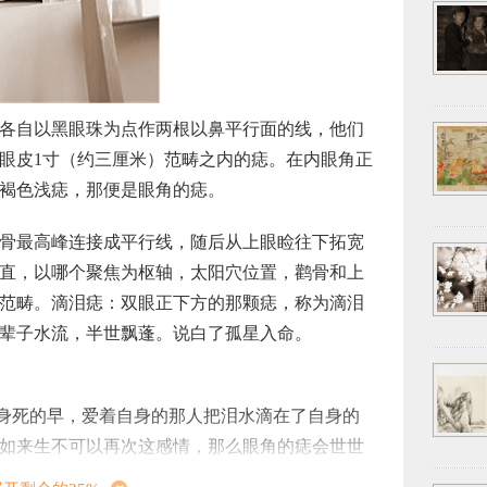
各自以黑眼珠为点作两根以鼻平行面的线，他们
眼皮1寸（约三厘米）范畴之内的痣。在内眼角正
褐色浅痣，那便是眼角的痣。
骨最高峰连接成平行线，随后从上眼睑往下拓宽
直，以哪个聚焦为枢轴，太阳穴位置，鹳骨和上
范畴。滴泪痣：双眼正下方的那颗痣，称为滴泪
辈子水流，半世飘蓬。说白了孤星入命。
自身死的早，爱着自身的那人把泪水滴在了自身的
如来生不可以再次这感情，那么眼角的痣会世世
注定的那人，她们眼角的痣，就会一生不分离，