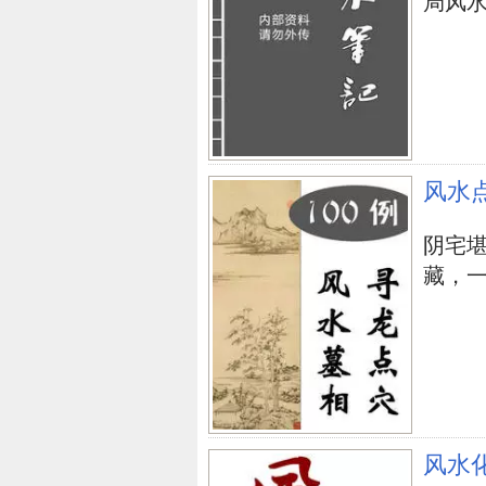
局风水阵.
风水
阴宅
藏，一
风水