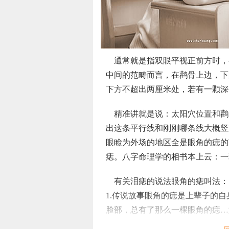
通常就是指双眼平视正前方时，
中间的范畴而言，在鹳骨上边，下
下方不超出两厘米处，若有一颗深
精准讲就是说：太阳穴位置和鹳
出这条平行线和刚刚哪条线大概竖
眼睑为外场的地区全是眼角的痣的
痣。八字命理学的相书本上云：一
有关泪痣的说法眼角的痣叫法：
1.传说故事眼角的痣是上辈子的
脸部，总有了那么一棵眼角的痣…
守候，陪你等候，直至遇到了命里