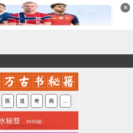
✕
医
道
奇
画
...