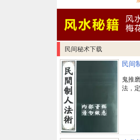
直至相互心身远去。而他也会为另
2.眼角的痣是眼泪凝固后的模
是点燃的空隙。由于前存亡的那时
生的印痕，以作三生以后相逢的用
人，她们就会一生离不开，直至相
民间秘术下载
水！
民间
【结语】：原先眼角的痣有每段
鬼推
以便三生三世的的久别重逢。
法，定身
面相测试免费
面相门牙
面相漏相
上一篇：
难以置信，这好多个时间