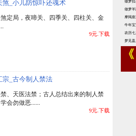
关煞_小儿防惊吓还魂术
做梦拉
做梦羊
关煞定局，夜啼关、四季关、四柱关、金
摩羯座
牛年宝
..
农历七
9元.下载
梦见盖
汇宗_古今制人禁法
法禁、天医法禁；古人总结出来的制人禁
会勿做恶......
9元.下载