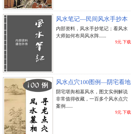
风水笔记—民间风水手抄本
内部资料，风水手抄笔记；看风水
大师如何布局风水阵......
9元.下载
眼睛斜视
这类女士的双眼呈略微内斜视之态，一般意味着
他们感情丰富多彩。或许，内斜视也是天生后天性
之分，假若并不是由于天生的人体缘故，只是后天
风水点穴100图例—阴宅看地
性培养的习惯性，那充分证明了这种类的女士具备
阴宅堪舆相墓风水，图文实例解说
成熟期妩媚动人的风流韵事气场，虽能必须水平上
非常值得收藏，一百多个风水点穴
吸引女生，可是却不容易给与异性朋友归属感。
案例......
9元.下载
凭眼形来分辨女士对感情的心态，只是是相学里
单独的1个层面，能观大致之性情，想要论其命，看