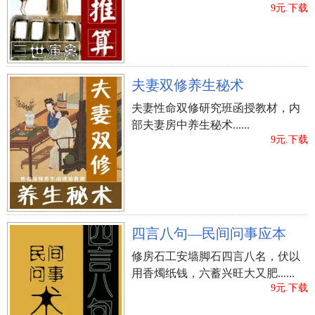
9元.下载
夫妻双修养生秘术
夫妻性命双修研究班函授教材，内
部夫妻房中养生秘术......
9元.下载
四言八句—民间问事应本
修房石工安墙脚石四言八名，伏以
用香燭纸钱，六蓄兴旺大又肥......
9元.下载