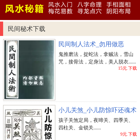
的心态，虚荣心强，分外争强好胜。在看待男人女
人感情上，较非常容易羡慕不止，与之能友好相处
的男士大多数是能够谦让其的种类。
民间秘术下载
民间制人法术_勿用做恶
鬼推磨法，捉蛇法，拿贼法，雪山
咒，接骨法，定身法，美人脱衣......
15元.下载
小儿关煞_小儿防惊吓还魂术
孩子关煞定局，夜啼关、四季关、
四柱关、金锁关......
9元.下载