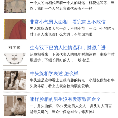
一个人的面相代表着一个人的财运、桃花运等等。当
然，我们一个人的五官都代表着不一样...
非常小气男人面相：看完简直不敢信
男人就应该要大气一点，不拘小节，一点小小的吃亏
对于男人来说没什么大碍，不能因为眼...
生有双下巴的人性情温和，财源广进
从脸相看来，下颌代表人的晚年时期运程，主晚年时
期运势，下颌长得好的人，一般 都是...
牛头旋相学表述 怎么样
牛头旋是这种看上去很有趣的特点，小朋友假如有牛
头旋得话，看上去就会较为顽皮爱动。...
哪样脸相的男生沒有发家致富命？
一、鼻头曲解、窄小 无论男人女人，鼻头对人而言
是最关键的。当众中停总司令，修罗神4...