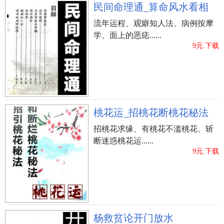
民间命理通_算命风水看相
流年运程、观癖知人法、病例按摩
学、面上的恶痣......
9元.下载
桃花运_招桃花断桃花秘法
招桃花求缘、有桃花不滥桃花、斩
断迷惑桃花运......
9元.下载
杨救贫论开门放水