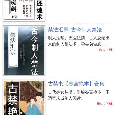
眼睛长尖
倘若女士的双眼比较尖而长，在生活中他们就归
属于心思缜密的一种，亦很雄才大略，在看待情感
问题上，他们非常少犯欲望的不正确，主要表现得
禁法汇宗_古今制人禁法
很是理智淡定从容，是很慎重又懂测算之士。
制人法禁、天医法禁；古人总结出
来的制人禁法术，学会勿做恶......
9元.下载
古禁书【春宫艳本】合集
古代嫁女从书，手绘春宫艳本....不
适宜未成年人阅读。
69元.下载