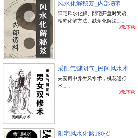
风水化解秘笈_内部资料
阳宅风水化解、阴宅开盘时咒语、
相冲化解方法、缺角化解法......
9元.下载
采阳气键阴气_民间风水术
夫妻房中养生风水术，桃花运行
术......
9元.下载
阳宅风水化煞180招