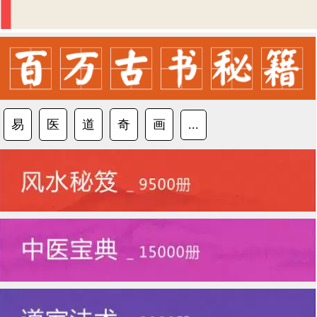
易
医
道
奇
画
...