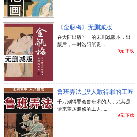
眼睛下垂
《金瓶梅》无删减版
女士的双眼稍微松驰，如同小狗狗之眼，表明该
在大陆出版唯一的未删减版本，出
类人性情比较内向型，为人处事普攻而擅推迟，生
版后，一时洛阳纸贵...
活的节奏一直比他人慢半拍，可是在遇见爱情后却
9元.下载
能展示出出现异常兴奋的热情，能一瞬间展现出爱
情火花，殊不知热情消散亦快，归属于感情观念不
断变化多端的种类。
鲁班弄法_没人敢得罪的工匠
千万别得罪会鲁班术的人，尤其是
请来盖房装修的工人......
9元.下载