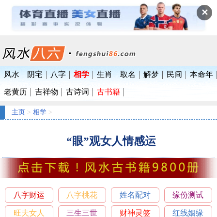
✕
风水
阴宅
八字
相学
生肖
取名
解梦
民间
本命年
老黄历
吉祥物
古诗词
古书籍
主页
>
相学
>
“眼”观女人情感运
八字财运
八字桃花
姓名配对
缘份测试
旺夫女人
三生三世
财神灵签
红线姻缘