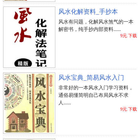
其运，得融合总体脸相，本人四柱八字等来判断。
风水化解资料_手抄本
面相点评井柏然
看鼻翼知财运面相
射线和平面相交
风水有问题，化解风水煞气的一本
上一篇：
怎样观查男生是不是有婚后出轨
解密书，纯手抄内部资料......
9元.下载
风水宝典_简易风水入门
非常好的一本风水入门学习资料，
通俗易懂简明自己布局风水不求
人......
9元.下载