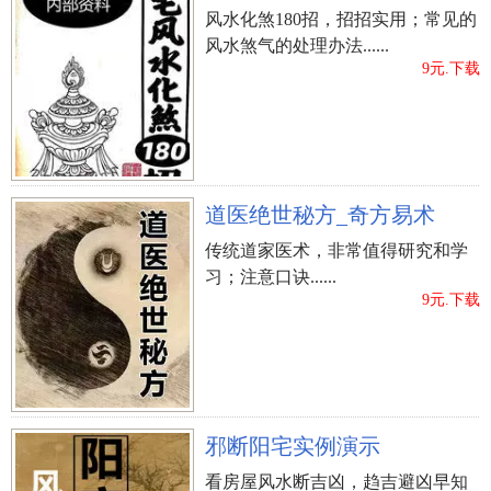
风水化煞180招，招招实用；常见的
风水煞气的处理办法......
9元.下载
道医绝世秘方_奇方易术
传统道家医术，非常值得研究和学
习；注意口诀......
9元.下载
邪断阳宅实例演示
看房屋风水断吉凶，趋吉避凶早知