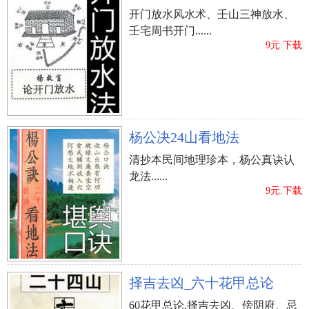
开门放水风水术、壬山三神放水、
壬宅周书开门......
9元.下载
杨公决24山看地法
清抄本民间地理珍本，杨公真诀认
龙法......
9元.下载
择吉去凶_六十花甲总论
60花甲总论,择吉去凶、傍阴府、忌