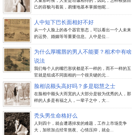
大量那时候，人全是坦诚相待的，因此，怎样根据自
己的容貌与着装，易懂地基本掌握他呢...
人中短下巴长面相好不好
从一个人脸上的各个器官形态，可以看出一个人未来
的运势、婚姻等等重要信息。人中是位...
为什么厚嘴唇的男人不能要？相术中有啥
说法
我们每个人的嘴巴形状都是不一样的，而不一样的五
官就是组成不同面相的一个很关键的元...
脸相说额头高好吗？多是聪慧之士
在脸相中额头大而宽的人大部分是较为优秀的人，那
样的人多是有福之人，一辈子之中，大...
秃头男生命格好么
人到四十，就会遭遇掉发的难题，工作上市场竞争
大，加班加点经常熬夜、心情压抑，就会...