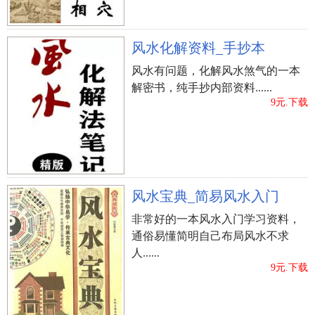
男孩子是方脸的话，且算为好的脸相，有本身的
理性化和完美主义者，都是幸福美满的家里。但倘
风水化解资料_手抄本
若女士是方脸的话，通常 会在职员工工作中忘形，
风水有问题，化解风水煞气的一本
而在感情中落魄。方脸的女士素来都是独来独往，
解密书，纯手抄内部资料......
有本身独立的意识和进取心，有勇有谋，擅于交流
9元.下载
与沟通和管理方案，绝大多数可以把工作中经营的
像模像样，盈利丰富。可是她们在感情方面却不太
好运了，大概也因为本身太过强大和的关键，让女
性朋友担心轻易靠近她们。而且这种脸相的女士弄
风水宝典_简易风水入门
不懂的让步和谦让，任何务必本身死脑筋，这对于
男孩子来讲，是十分有压力的，因为谁也不肯找1个
非常好的一本风水入门学习资料，
通俗易懂简明自己布局风水不求
万事都管着本身的媳妇儿呀。
人......
9元.下载