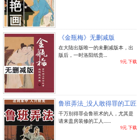
《金瓶梅》无删减版
三、鼻子大，肉麻无肉
在大陆出版唯一的未删减版本，出
鼻尖是面之定性研究，为土宿，人的鼻灶是财气
版后，一时洛阳纸贵...
出入的地域，即(有土才有财)，因而八字命理学向来
9元.下载
也总会有(问富在鼻)的称呼。一般 从八字命理学的
角度来看，鼻尖都是人的(财帛宫)，代表着自身的财
富以及赚钱专业能力。那么鼻尖挺大，肉麻又无肉
包裹的女士，具有金钱欲望和分配权欲望，善于经
鲁班弄法_没人敢得罪的工匠
营本身的工作中，在职员工工作中做的很获得成
千万别得罪会鲁班术的人，尤其是
功，绝大多数都是顶尖人物，具有务必的知名度和
请来盖房装修的工人......
盈利。只是这类女士情商智商不高，不易经营本身
9元.下载
的感情，在解决女性朋友的那时也搞不懂的适当的