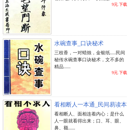
9元.下载
水碗查事_口诀秘术
三枝香，一对蜡烛，金银纸.....民间
秘传水碗查事口诀秘术，文不多的
精品......
9元.下载
看相断人一本通_民间易读本
看相断人、面相连着内心；是什么
人一眼就看得出来；口、耳、眼、
鼻、额......