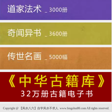
Copyright @ 【风水八六】自学风水不求人. www.fengshui86.com All rights reserved.