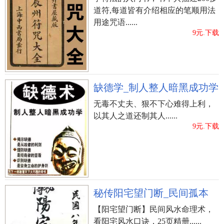
道符,每道皆有介绍相应的笔顺用法
用途咒语......
9元.下载
缺德学_制人整人暗黑成功学
无毒不丈夫、狠不下心难得上利，
以其人之道还制其人......
9元.下载
秘传阳宅望门断_民间孤本
【阳宅望门断】民间风水命理术，
看阳宅风水口诀，25页精册......