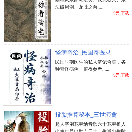
法破局例、龙脉之向.....
9元.下载
怪病奇治_民国奇医录
民国时期医生的私人笔记合集，各
种奇怪病例，值得参考......
9元.下载
投胎推算秘本_三世演禽
起人字例花甲纳音歌六十花甲推人
出生年号出世吉日十二生肖出生时