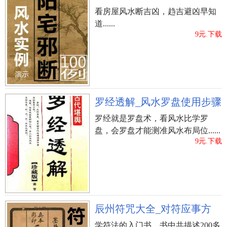
和亲人内在联系。眼眉要酥软顺滑整齐为好，倘若
看房屋风水断吉凶，趋吉避凶早知
眼眉长得又粗又浓得话，就表述这个人脾气很臭，
道......
9元.下载
为人处事不够圆滑豁达大度。殊不知有这样脸相特
性的女士很有责任感，高度重视分配权，具有不辞
劳苦的科学内涵，为达目的义无反顾。这种脸相的
女士绝大多数在职员工场里能拥有很高的知名度，
可是她们在感情方面却不太完满，没法找寻真正愿
罗经透解_风水罗盘使用步骤
意跟本身过一辈子的另一方。我认为并非因为她们
罗经就是罗盘术，看风水比学罗
不够好，只是她们的脾气脾性的确让人没法接受。
盘，会罗盘才能测准风水布局位......
9元.下载
鼻骨横张面相
韩国女星面相分析
林宁面相分析
上一篇：
有这种脸相特点的女性风流韵事冷情，不把
情感当一回事
辰州符咒大全_对符应事方
学符法的入门书，书中共描述200多