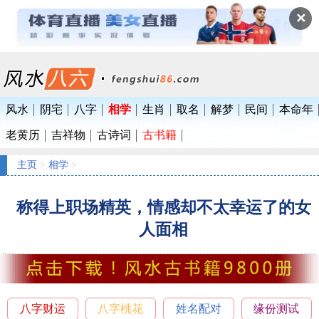
✕
风水
阴宅
八字
相学
生肖
取名
解梦
民间
本命年
老黄历
吉祥物
古诗词
古书籍
主页
>
相学
>
称得上职场精英，情感却不太幸运了的女
人面相
八字财运
八字桃花
姓名配对
缘份测试