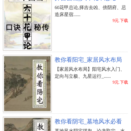
60花甲总论,择吉去凶、傍阴府、忌
造床星宿......
9元.下载
教你看阳宅_家居风水布局
【家居风水布局】阳宅风水入门、
定向与立极、九星运行_......
9元.下载
教你看阴宅_墓地风水必看
墓地风水阴宅堪舆、论龙取穴、水