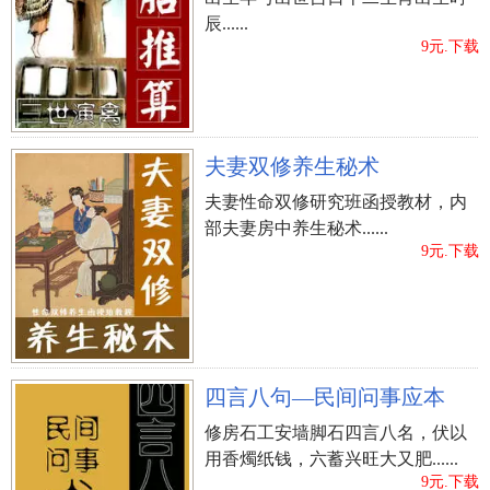
辰......
9元.下载
夫妻双修养生秘术
夫妻性命双修研究班函授教材，内
部夫妻房中养生秘术......
9元.下载
四言八句—民间问事应本
修房石工安墙脚石四言八名，伏以
用香燭纸钱，六蓄兴旺大又肥......
9元.下载