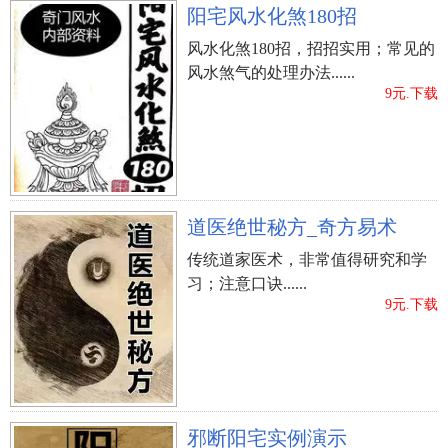
策的事情，谁也别想随意变更。而且她们高度重视
阳宅风水化煞180招
分配权和利益，便于能够在职员工工作中坐稳脚
风水化煞180招，招招实用；常见的
跟，什么事情都能做出来，因而她们当中绝大多数
风水煞气的处理办法......
人可以在职员工工作中做的顺心如意。可是她们在
9元.下载
感情方面很不好运了，始终遇不上合适的对方，就
算遇到了，也会因为本身太过强大的关键，而把对
方给吓跑了。
道医绝世秘方_奇方易术
传统道家医术，非常值得研究和学
习；注意口诀......
9元.下载
六、眼眉粗浓
邪断阳宅实例演示
眼眉在脸相中一般 代表着自身的与人相处，以及