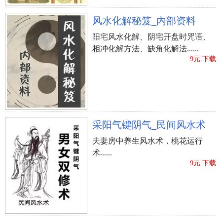
风水化解秘笈_内部资料
阳宅风水化解、阴宅开盘时咒语、
相冲化解方法、缺角化解法......
9元.下载
采阳气键阴气_民间风水术
五、生有反骨
夫妻房中养生风水术，桃花运行
在相学中我认为真正的反骨就在腮部，反骨也就
术......
9元.下载
是指腮骨显出。一般 腮骨显出的女士，都是蛮不讲
理，强大的关键的，钟爱别人万事都顺着她们，不
然得话就很不开心，会对人施压，甚至心怀应对。
这种脸相的女士自制力毫不动摇，假如本身管理决