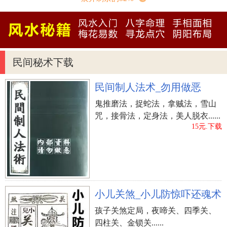
面能够找寻本身的商品的价值，获得成功。
民间秘术下载
民间制人法术_勿用做恶
鬼推磨法，捉蛇法，拿贼法，雪山
咒，接骨法，定身法，美人脱衣......
15元.下载
小儿关煞_小儿防惊吓还魂术
二、颧骨高凸无肉
孩子关煞定局，夜啼关、四季关、
脸相中有(女人颧骨高，杀夫不用刀)的称呼，寓意
四柱关、金锁关......