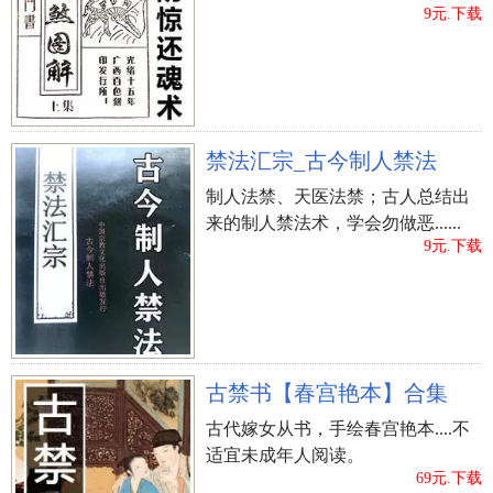
是说女士颧骨太高，又没有多少钱肉来包裹的话，
9元.下载
性格开朗开朗，为人处事强大，某些得理不饶人的
气魄，是广泛性的臭脾气。她们主观意识强，有本
身独立的进取心，不管在不管怎样，她们都是一副
趾高气扬的样子。这种脸相的女士很聪明伶俐，大
禁法汇宗_古今制人禁法
脑转的迅速，一般 在职员工场里能混的顺心如意。
可是她们在感情方面就没有那么好运了，没法遇到
制人法禁、天医法禁；古人总结出
来的制人禁法术，学会勿做恶......
跟本身比较合得来的另一方，就算遇到了，对方也
9元.下载
会因为难以忍受她们的强大的关键的脾气，而关掉
平台网站。
古禁书【春宫艳本】合集
古代嫁女从书，手绘春宫艳本....不
适宜未成年人阅读。
69元.下载