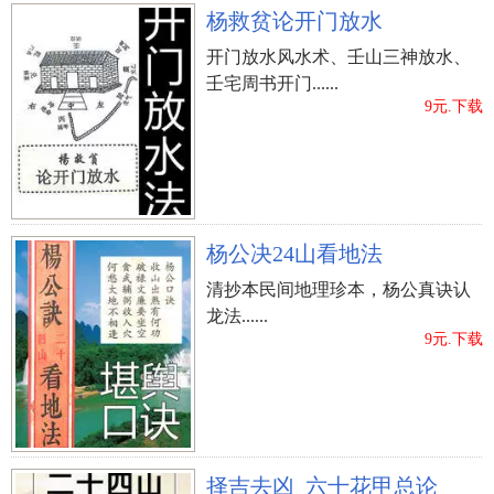
杨救贫论开门放水
开门放水风水术、壬山三神放水、
壬宅周书开门......
9元.下载
杨公决24山看地法
清抄本民间地理珍本，杨公真诀认
龙法......
9元.下载
择吉去凶_六十花甲总论