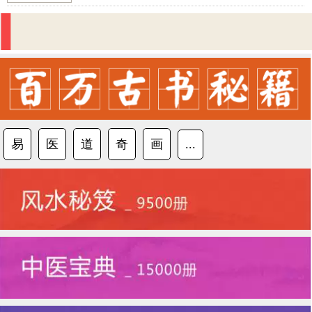
易
医
道
奇
画
...