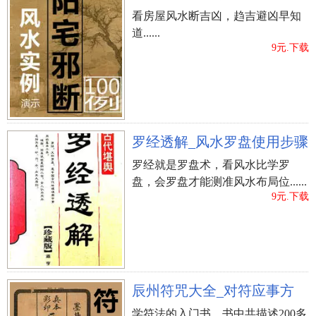
看房屋风水断吉凶，趋吉避凶早知
道......
9元.下载
罗经透解_风水罗盘使用步骤
罗经就是罗盘术，看风水比学罗
盘，会罗盘才能测准风水布局位......
9元.下载
辰州符咒大全_对符应事方
学符法的入门书，书中共描述200多