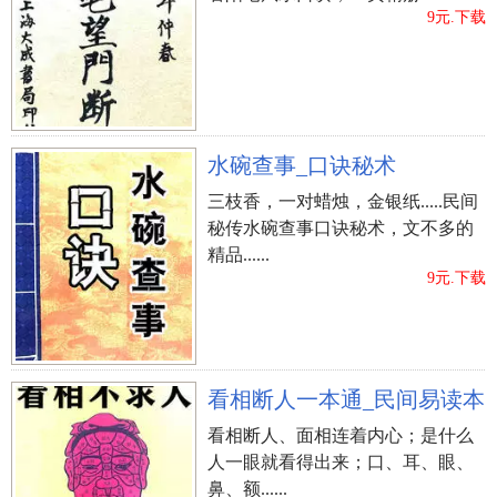
9元.下载
水碗查事_口诀秘术
三枝香，一对蜡烛，金银纸.....民间
秘传水碗查事口诀秘术，文不多的
精品......
9元.下载
看相断人一本通_民间易读本
看相断人、面相连着内心；是什么
人一眼就看得出来；口、耳、眼、
鼻、额......