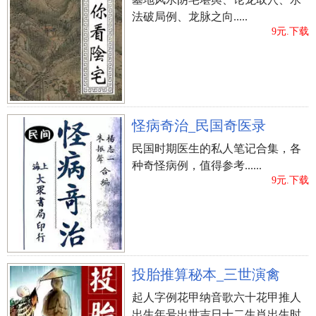
法破局例、龙脉之向.....
9元.下载
怪病奇治_民国奇医录
民国时期医生的私人笔记合集，各
种奇怪病例，值得参考......
9元.下载
投胎推算秘本_三世演禽
起人字例花甲纳音歌六十花甲推人
出生年号出世吉日十二生肖出生时