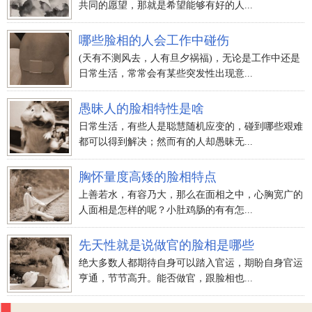
共同的愿望，那就是希望能够有好的人...
哪些脸相的人会工作中碰伤
(天有不测风去，人有旦夕祸福)，无论是工作中还是
日常生活，常常会有某些突发性出现意...
愚昧人的脸相特性是啥
日常生活，有些人是聪慧随机应变的，碰到哪些艰难
都可以得到解决；然而有的人却愚昧无...
胸怀量度高矮的脸相特点
上善若水，有容乃大，那么在面相之中，心胸宽广的
人面相是怎样的呢？小肚鸡肠的有有怎...
先天性就是说做官的脸相是哪些
绝大多数人都期待自身可以踏入官运，期盼自身官运
亨通，节节高升。能否做官，跟脸相也...