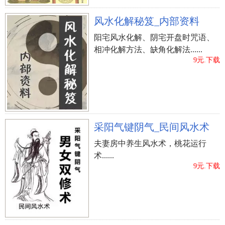
风水化解秘笈_内部资料
阳宅风水化解、阴宅开盘时咒语、
相冲化解方法、缺角化解法......
9元.下载
采阳气键阴气_民间风水术
夫妻房中养生风水术，桃花运行
术......
9元.下载