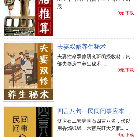
辰......
9元.下载
夫妻双修养生秘术
夫妻性命双修研究班函授教材，内
部夫妻房中养生秘术......
9元.下载
四言八句—民间问事应本
修房石工安墙脚石四言八名，伏以
用香燭纸钱，六蓄兴旺大又肥......
9元.下载