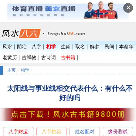
✕
风水
阴宅
八字
相学
生肖
取名
解梦
民间
本命年
老黄历
吉祥物
古诗词
古书籍
主页
>
相学
>
太阳线与事业线相交代表什么：有什么不
好的吗
八字财运
八字桃花
姓名配对
缘份测试