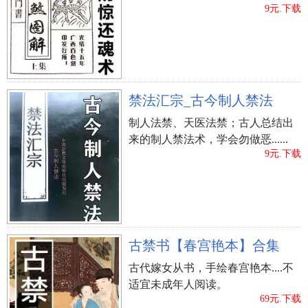
9元.下载
手相中没有好的太阳线纹的话，说明个人在工作上
难以遇到好的机遇。虽然自己能够在工作中勤勤恳
恳，任劳任怨，但比起所自己的付出，最终收获缺
少的可怜。
禁法汇宗_古今制人禁法
一个人的手纹中，如果事业线与太阳线均不明
制人法禁、天医法禁；古人总结出
显，那么就是相当少见的一种手相线纹。一般来说
来的制人禁法术，学会勿做恶......
拥有这种手相的人一生会比较的平凡，不会有着起
9元.下载
伏不定的情况，可以说整个人生都称得上是“按部就
班”、“简单平淡”。当然对于某些人来说，这就是他
们所追求的生活方式。
太阳线和事线的相交并没有什么不好的，事业线
古禁书【春宫艳本】合集
与太阳线的相交还会使自身的运势体现的更加明
古代嫁女从书，手绘春宫艳本....不
显，把自己能通过什么方式来获取成功表明出来。
适宜未成年人阅读。
但是两线没有相交或者没有这两条线的也不需要灰
69元.下载