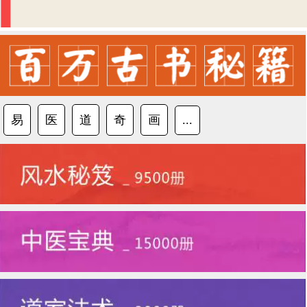
易
医
道
奇
画
...