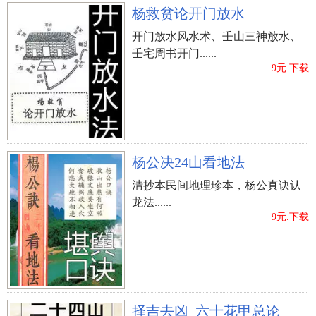
杨救贫论开门放水
开门放水风水术、壬山三神放水、
壬宅周书开门......
9元.下载
杨公决24山看地法
清抄本民间地理珍本，杨公真诀认
龙法......
9元.下载
择吉去凶_六十花甲总论