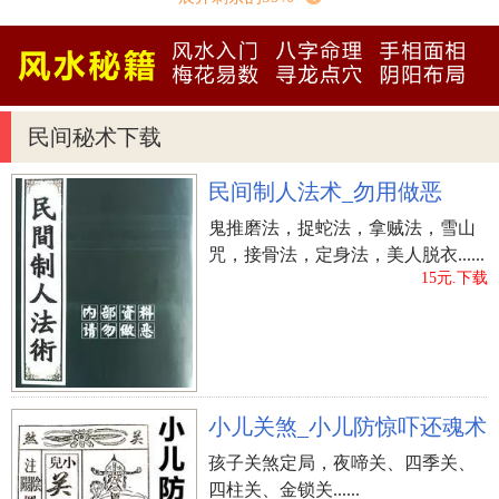
就代表这个人会因爱情，从而获得贵人相助，事业
更上一层楼。
四、事业线由月丘延伸至土星丘，并与太阳线相
交，那就代表这个人一生成败变幻无常，很难独立
民间秘术下载
创业。但有特殊才能，对异性有吸引力，适合社会
活动工作，往往早婚，得到配偶的庇护。
民间制人法术_勿用做恶
五、事业线延长到感情线并与太阳线相交，那就代
鬼推磨法，捉蛇法，拿贼法，雪山
表这个人会因为感情问题或者情欲上的纷扰，从而
咒，接骨法，定身法，美人脱衣......
影响到自己的事业运程。
15元.下载
一个人的事业线和太阳线纹路如果都很出色，这
种手相体现了个人在工作中不仅运势出色，能够有
着非常多的机遇可以利用，而且个人的工作能力也
是相当杰出，代表着他们能够在工作中努力付出最
小儿关煞_小儿防惊吓还魂术
终也可以收获丰厚的收益。
孩子关煞定局，夜啼关、四季关、
四柱关、金锁关......
一个人如果手纹中事业线出色太阳线较差，这种