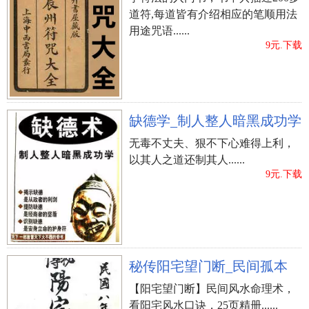
道符,每道皆有介绍相应的笔顺用法
用途咒语......
9元.下载
缺德学_制人整人暗黑成功学
无毒不丈夫、狠不下心难得上利，
以其人之道还制其人......
9元.下载
秘传阳宅望门断_民间孤本
【阳宅望门断】民间风水命理术，
看阳宅风水口诀，25页精册......