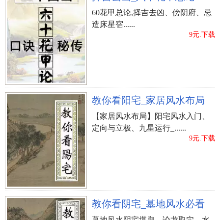
60花甲总论,择吉去凶、傍阴府、忌
造床星宿......
9元.下载
教你看阳宅_家居风水布局
【家居风水布局】阳宅风水入门、
定向与立极、九星运行_......
9元.下载
教你看阴宅_墓地风水必看
墓地风水阴宅堪舆、论龙取穴、水