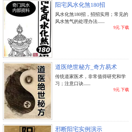
阳宅风水化煞180招
风水化煞180招，招招实用；常见的
风水煞气的处理办法......
9元.下载
道医绝世秘方_奇方易术
传统道家医术，非常值得研究和学
习；注意口诀......
9元.下载
邪断阳宅实例演示