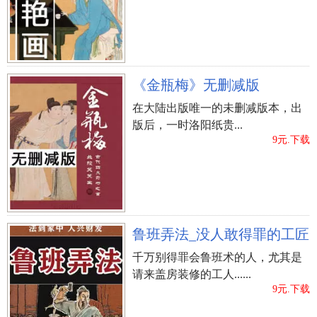
心或放弃，因为在这个社会，只要你能把自己的能
力好好的运用出来，自会有出路，慢慢的走向成
功。
《金瓶梅》无删减版
手相
事业线
命运线
相术大全
成功线
在大陆出版唯一的未删减版本，出
上一篇：
半截眉毛的男人命好吗：能嫁吗
版后，一时洛阳纸贵...
9元.下载
鲁班弄法_没人敢得罪的工匠
千万别得罪会鲁班术的人，尤其是
请来盖房装修的工人......
9元.下载