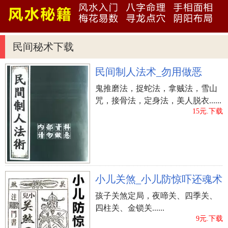
好。
女生胳膊上有痣
民间秘术下载
对于女生来说，如果胳膊上出现痣，首先从心理上
就十分排斥，因为这不是她们想要的体貌。不过，
民间制人法术_勿用做恶
从命运走向上来看，对于女生来说，不管是上臂还
鬼推磨法，捉蛇法，拿贼法，雪山
是小臂，出现痣其实对于个人来说都是挺好的一件
咒，接骨法，定身法，美人脱衣......
事，可以认为这是福相，也可以认为这就是一种成
15元.下载
功的标志，总之，对于女生来说，胳膊上有痣的
人，命运是很好的。
胳膊有痣代表什么
长在胳膊的外侧的痣，距肩膀有5个指头的位置，这
小儿关煞_小儿防惊吓还魂术
颗痣不论经营哪种事业都不会失败。
孩子关煞定局，夜啼关、四季关、
长在肩膀头部的区域的痣，有这颗痣的人，无论男
四柱关、金锁关......
女皆主做事顺遂，一生很少经历波折，子孙多福。
9元.下载