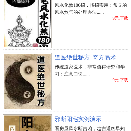
风水化煞180招，招招实用；常见的
风水煞气的处理办法......
9元.下载
道医绝世秘方_奇方易术
传统道家医术，非常值得研究和学
习；注意口诀......
9元.下载
邪断阳宅实例演示
看房屋风水断吉凶，趋吉避凶早知