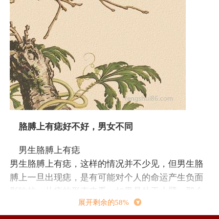
胳膊上有痣好不好，男女不同
男生胳膊上有痣
男生胳膊上有痣，这样的情况并不少见，但男生胳
膊上一旦出现痣，是有可能对个人的命运产生负面
影响的，从痣的形态来看，如果是处于小臂，那么
展开剩余的58%
对于命运的负面影响较小，如果是上臂，那么对于
命运的影响将会变大，可以说这样的人命运不会太