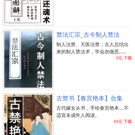
长在胳膊弯外衅骨的地方的痣。这颗痣的主人谋事
不成，由于阻力多工作事倍功半，财源不足，体弱
多病。
长在胳膊背的痣，无论前后左右，一生的钱财左手
禁法汇宗_古今制人禁法
来右手去，存不住钱财，虽是不善理财，但通常都
制人法禁、天医法禁；古人总结出
有特殊才艺技能。
来的制人禁法术，学会勿做恶......
9元.下载
长在胳膊弯寸关上的痣。长了这颗痣的人多才多
艺，聪明伶俐，做事懂得迂回，手腕很强。
长在胳膊腹外侧，下面一寸的地方的痣。这颗痣代
表此人锦衣玉食，手中钱财不断。
长在胳膊臂中间的外侧的痣。长了这颗痣的女人桃
古禁书【春宫艳本】合集
花少，为情所困；长了这颗痣的男人招花引蝶，滥
古代嫁女从书，手绘春宫艳本....不
桃花一大把。
适宜未成年人阅读。
长在胳膊外侧，随机应变：在上胳膊外侧有痣的人
69元.下载
头脑反应很快，任何事情发生都能够做即时的处