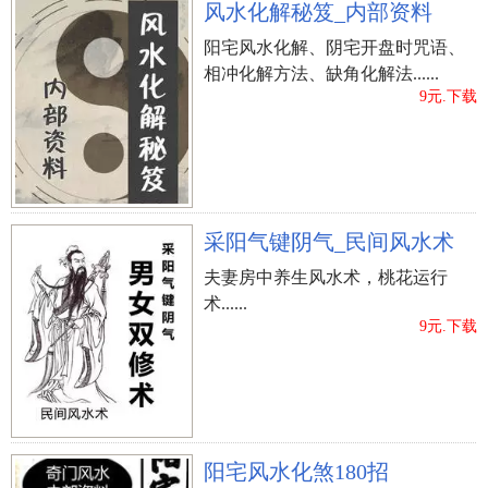
风水化解秘笈_内部资料
阳宅风水化解、阴宅开盘时咒语、
相冲化解方法、缺角化解法......
9元.下载
采阳气键阴气_民间风水术
夫妻房中养生风水术，桃花运行
术......
9元.下载
阳宅风水化煞180招