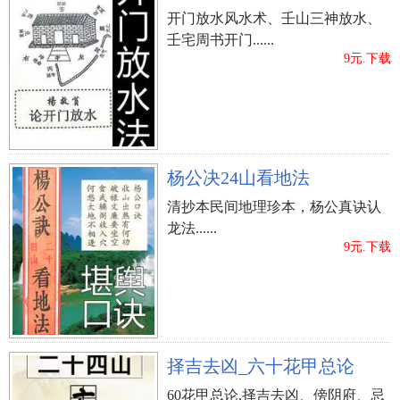
开门放水风水术、壬山三神放水、
壬宅周书开门......
9元.下载
杨公决24山看地法
清抄本民间地理珍本，杨公真诀认
龙法......
9元.下载
择吉去凶_六十花甲总论
60花甲总论,择吉去凶、傍阴府、忌