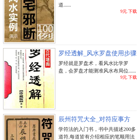
道......
9元.下载
罗经透解_风水罗盘使用步骤
罗经就是罗盘术，看风水比学罗
盘，会罗盘才能测准风水布局位......
9元.下载
辰州符咒大全_对符应事方
学符法的入门书，书中共描述200多
道符,每道皆有介绍相应的笔顺用法