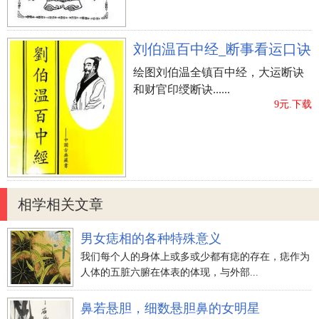
刘伯温百中经_断事看运口诀
绘图刘伯温全镇百中经，大运断诀
和财官印绶断诀......
9元.下载
相学相关文章
男女痣相的各种特殊意义
我们每个人的身体上或多或少都有痣的存在，痣作为
人体的五脏六腑在体表的体现，与外部...
鼻若悬胆，细数悬胆鼻的女明星