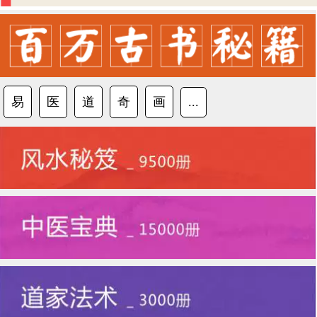
易
医
道
奇
画
...