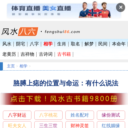
✕
风水
阴宅
八字
相学
生肖
取名
解梦
民间
本命年
老黄历
吉祥物
古诗词
古书籍
主页
>
相学
>
胳膊上痣的位置与命运：有什么说法
八字财运
八字桃花
姓名配对
缘份测试
旺夫女人
三生三世
财神灵签
红线姻缘