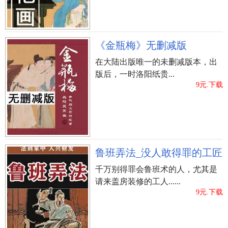
理。
面相
痣的位置与命运
《金瓶梅》无删减版
上一篇：
男生长杏眼真的好么
在大陆出版唯一的未删减版本，出
版后，一时洛阳纸贵...
9元.下载
鲁班弄法_没人敢得罪的工匠
千万别得罪会鲁班术的人，尤其是
请来盖房装修的工人......
9元.下载