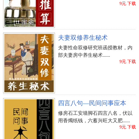
9元.下载
夫妻双修养生秘术
夫妻性命双修研究班函授教材，内
部夫妻房中养生秘术......
9元.下载
四言八句—民间问事应本
修房石工安墙脚石四言八名，伏以
用香燭纸钱，六蓄兴旺大又肥......
9元.下载