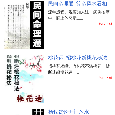
民间命理通_算命风水看相
流年运程、观癖知人法、病例按摩
学、面上的恶痣......
9元.下载
桃花运_招桃花断桃花秘法
招桃花求缘、有桃花不滥桃花、斩
断迷惑桃花运......
9元.下载
杨救贫论开门放水