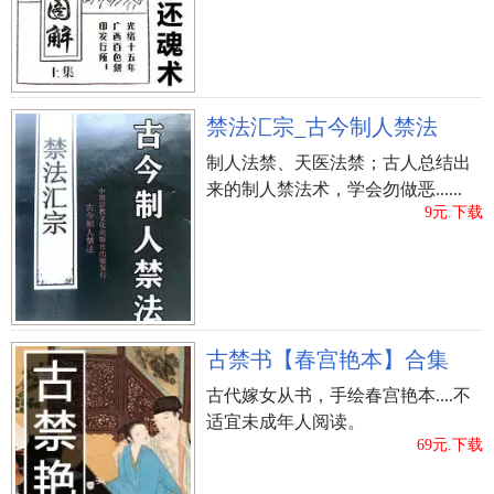
且重感情，很不善于表达内心的意图，但为人还是
比较的真挚，而且很富有人情味，但懂得自我付
出，凡事都懂得乐天知足。这一类人，平常异性缘
非常好，是女人眼中的白马王子。
禁法汇宗_古今制人禁法
制人法禁、天医法禁；古人总结出
嘴巴看相
来的制人禁法术，学会勿做恶......
上一篇：
面相分析大脚女人的命运
9元.下载
古禁书【春宫艳本】合集
古代嫁女从书，手绘春宫艳本....不
适宜未成年人阅读。
69元.下载