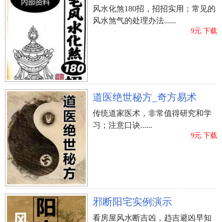
风水化煞180招，招招实用；常见的
风水煞气的处理办法......
9元.下载
道医绝世秘方_奇方易术
传统道家医术，非常值得研究和学
习；注意口诀......
9元.下载
邪断阳宅实例演示
看房屋风水断吉凶，趋吉避凶早知