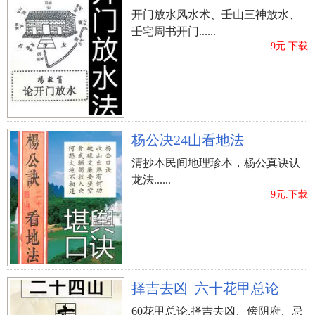
开门放水风水术、壬山三神放水、
壬宅周书开门......
9元.下载
杨公决24山看地法
清抄本民间地理珍本，杨公真诀认
龙法......
9元.下载
择吉去凶_六十花甲总论
60花甲总论,择吉去凶、傍阴府、忌