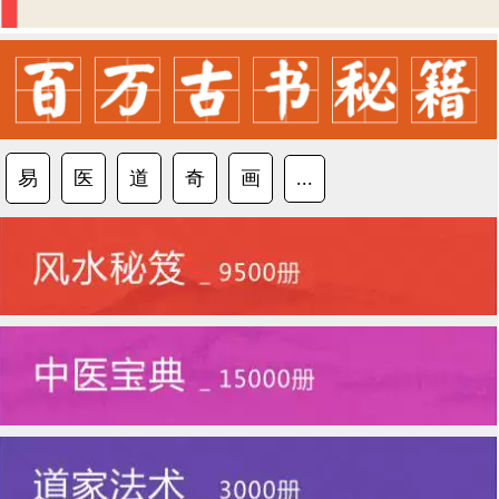
易
医
道
奇
画
...