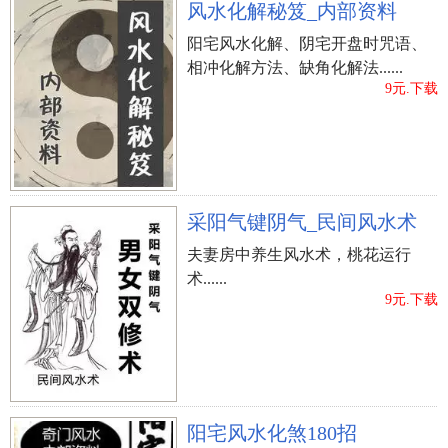
风水化解秘笈_内部资料
阳宅风水化解、阴宅开盘时咒语、
相冲化解方法、缺角化解法......
9元.下载
采阳气键阴气_民间风水术
夫妻房中养生风水术，桃花运行
术......
9元.下载
阳宅风水化煞180招