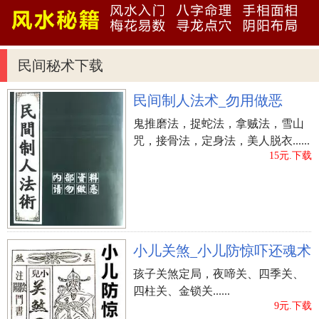
的，这样的组合走在一起，简直就是金童玉女，天
生一对。所以被这样的男人喜欢，真的是一件很幸
运的事情。
民间秘术下载
上厚下薄的嘴唇
嘴唇上厚下薄的男人，虽然桃花运没有那么旺盛，
民间制人法术_勿用做恶
但在事业上却是蒸蒸日上、步步青云。他们的口才
鬼推磨法，捉蛇法，拿贼法，雪山
十分出众，情商也很高，懂得随机应变、化险为
咒，接骨法，定身法，美人脱衣......
夷，这样的男人，在职场上很吃香，平时和同事也
15元.下载
相处得十分融洽，工作也完成得很出色，深受领导
的青睐。但是也不排除有些心理阴暗的同事，对他
们的表现十分眼红，可能会在暗地里给他们使绊
子，所以防人之心不可无，平时也要多加注意，不
小儿关煞_小儿防惊吓还魂术
能让那些小人得逞。
孩子关煞定局，夜啼关、四季关、
嘴唇厚度均匀
四柱关、金锁关......
9元.下载
拥有这样嘴型的人，个性非常的写实、很温和，而