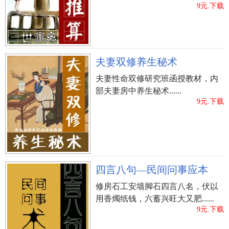
9元.下载
夫妻双修养生秘术
夫妻性命双修研究班函授教材，内
部夫妻房中养生秘术......
9元.下载
四言八句—民间问事应本
修房石工安墙脚石四言八名，伏以
用香燭纸钱，六蓄兴旺大又肥......
9元.下载