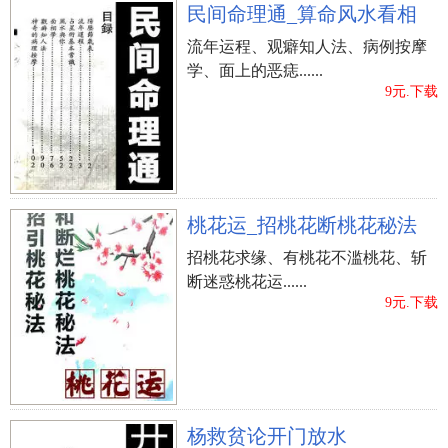
民间命理通_算命风水看相
流年运程、观癖知人法、病例按摩
学、面上的恶痣......
9元.下载
桃花运_招桃花断桃花秘法
招桃花求缘、有桃花不滥桃花、斩
断迷惑桃花运......
9元.下载
杨救贫论开门放水