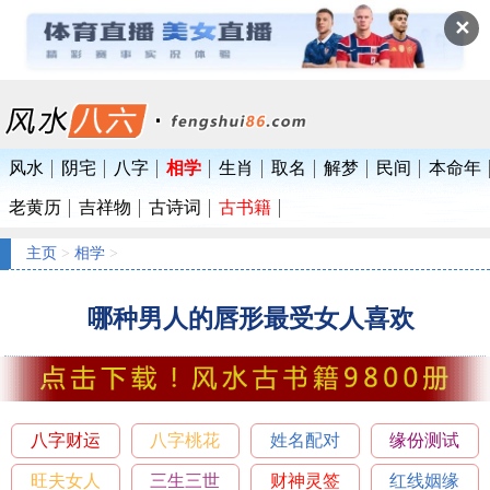
✕
风水
阴宅
八字
相学
生肖
取名
解梦
民间
本命年
老黄历
吉祥物
古诗词
古书籍
主页
>
相学
>
哪种男人的唇形最受女人喜欢
八字财运
八字桃花
姓名配对
缘份测试
旺夫女人
三生三世
财神灵签
红线姻缘