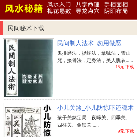
的经济大权，是一个占有欲颇强的人，再加上手背
肥厚的话，那更代表了你的天资卓越，在人生的道
路上会有辉煌腾达的际遇，尤其是老年的时候；但
民间秘术下载
假使是颗恶痣的话，那表示你会发生家庭纠纷，夫
妇、亲子之间经常会有磨擦，而且是一个颇神经质
民间制人法术_勿用做恶
的人。
鬼推磨法，捉蛇法，拿贼法，雪山
咒，接骨法，定身法，美人脱衣......
掌中有痣表示你是一个聪明而不缺钱用的人，老
15元.下载
年会很有成就，掌背正中央有痣则代表你颇善于理
财，在家中能掌有经济大权，而且会比较好面子，
脚底长痣的人驿马通常很重，有很多机会云游四海
或出外旅游。脚趾里有痣，显示你是个忠厚老实的
人，在职场上颇能获得部署、朋友之拥护及帮助，
小儿关煞_小儿防惊吓还魂术
将来在事业上必也会有一翻做为！
孩子关煞定局，夜啼关、四季关、
四柱关、金锁关......
右手手心生命线上有痣：
9元.下载