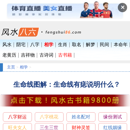
✕
风水
阴宅
八字
相学
生肖
取名
解梦
民间
本命年
老黄历
吉祥物
古诗词
古书籍
主页
>
相学
>
生命线图解：生命线有痣说明什么？
八字财运
八字桃花
姓名配对
缘份测试
旺夫女人
三生三世
财神灵签
红线姻缘