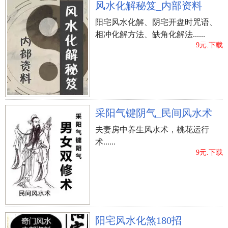
风水化解秘笈_内部资料
阳宅风水化解、阴宅开盘时咒语、
相冲化解方法、缺角化解法......
9元.下载
采阳气键阴气_民间风水术
夫妻房中养生风水术，桃花运行
术......
9元.下载
阳宅风水化煞180招