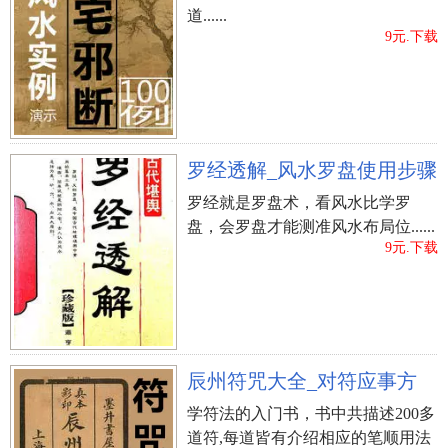
道......
9元.下载
罗经透解_风水罗盘使用步骤
罗经就是罗盘术，看风水比学罗
盘，会罗盘才能测准风水布局位......
9元.下载
辰州符咒大全_对符应事方
学符法的入门书，书中共描述200多
道符,每道皆有介绍相应的笔顺用法