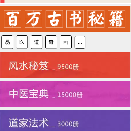
易
医
道
奇
画
...