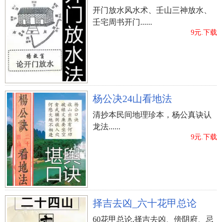
开门放水风水术、壬山三神放水、
壬宅周书开门......
9元.下载
杨公决24山看地法
清抄本民间地理珍本，杨公真诀认
龙法......
9元.下载
择吉去凶_六十花甲总论
60花甲总论,择吉去凶、傍阴府、忌