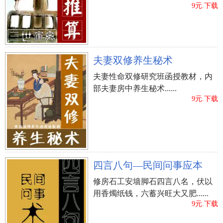
9元.下载
夫妻双修养生秘术
夫妻性命双修研究班函授教材，内
部夫妻房中养生秘术......
9元.下载
四言八句—民间问事应本
修房石工安墙脚石四言八名，伏以
用香燭纸钱，六蓄兴旺大又肥......
9元.下载