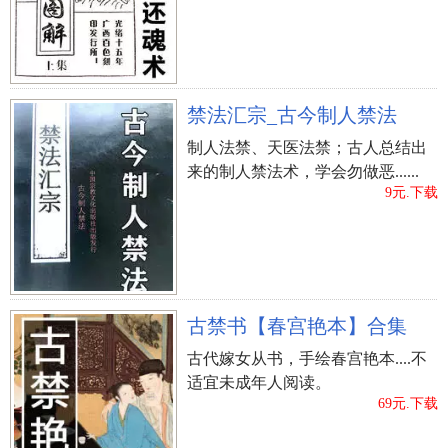
1．可能是色素沉淀
2．最浪漫的解释是（传说就是掌心有痣是等待另
一个有痣的人...男的手和女的手心都有痣，左手和
右手有痣的地方是吻合的。表示上辈子约好的下辈
禁法汇宗_古今制人禁法
子还要在一起，这是个约定。）
制人法禁、天医法禁；古人总结出
来的制人禁法术，学会勿做恶......
3．还有最迷学的解释（从相学角度来说，手掌心
9元.下载
生有痣的人，属于心思缜密、计算精确之流，这类
人最适宜当工程师、法官或者会计师等行业，由于
他们做什么都经过三思而后行，所以甚少出错，如
果和这种人结婚，虽然可确保婚后生活稳定，无风
古禁书【春宫艳本】合集
无浪，不会有大起落。）
古代嫁女从书，手绘春宫艳本....不
4．还有人说，手心长痣，是因为你的心里一生都
适宜未成年人阅读。
会藏着一个人，那可能是因为爱情从来都不能通过
69元.下载
现实而长久吧，然后所编造的唯美故事。