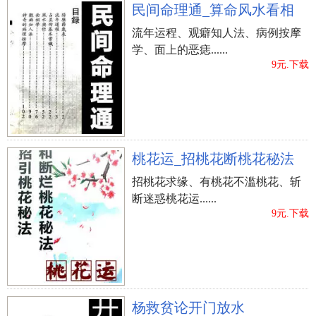
民间命理通_算命风水看相
流年运程、观癖知人法、病例按摩
学、面上的恶痣......
9元.下载
桃花运_招桃花断桃花秘法
招桃花求缘、有桃花不滥桃花、斩
断迷惑桃花运......
9元.下载
杨救贫论开门放水