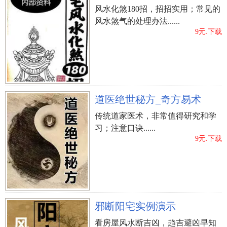
风水化煞180招，招招实用；常见的
风水煞气的处理办法......
9元.下载
道医绝世秘方_奇方易术
传统道家医术，非常值得研究和学
习；注意口诀......
9元.下载
邪断阳宅实例演示
看房屋风水断吉凶，趋吉避凶早知