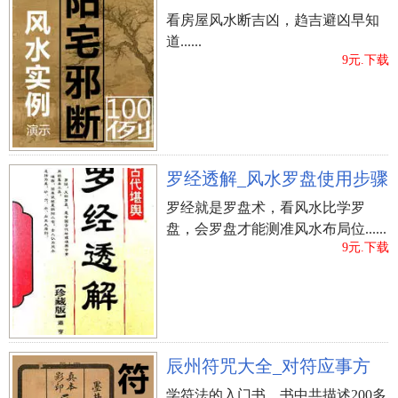
看房屋风水断吉凶，趋吉避凶早知
道......
9元.下载
罗经透解_风水罗盘使用步骤
罗经就是罗盘术，看风水比学罗
盘，会罗盘才能测准风水布局位......
9元.下载
辰州符咒大全_对符应事方
学符法的入门书，书中共描述200多