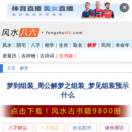
✕
风水
阴宅
八字
相学
生肖
取名
解梦
民间
本命年
老黄历
吉祥物
古诗词
古书籍
主页
>
解梦
>
梦到组装_周公解梦之组装_梦见组装预示
什么
八字财运
八字桃花
姓名配对
缘份测试