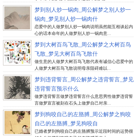
梦到别人炒一锅肉_周公解梦之别人炒一
锅肉_梦见别人炒一锅肉什
恋爱中的人做梦别人炒一锅肉说明虽然能互相谈起内
心的话本命年的人做梦别人炒一锅肉意...
梦到大树百鸟飞散_周公解梦之大树百鸟
飞散_梦见大树百鸟飞散什
做生意的人做梦大树百鸟飞散代表有诚信心恋爱中的
人做梦大树百鸟飞散说明母亲阻碍难以...
梦到违背誓言_周公解梦之违背誓言_梦见
违背誓言预示什么
做梦违背誓言做梦违背誓言什么意思男性做梦违背誓
言做梦宣言被刻在石头上做梦自己对亲...
梦到狗咬自己的左胳膊_周公解梦之狗咬
自己的左胳膊_梦见狗咬自
已婚者梦到狗咬自己的左胳膊预示近段时间的运势很