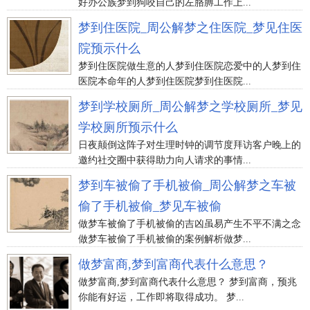
好办公族梦到狗咬自己的左胳膊工作上...
梦到住医院_周公解梦之住医院_梦见住医
院预示什么
梦到住医院做生意的人梦到住医院恋爱中的人梦到住
医院本命年的人梦到住医院梦到住医院...
梦到学校厕所_周公解梦之学校厕所_梦见
学校厕所预示什么
日夜颠倒这阵子对生理时钟的调节度拜访客户晚上的
邀约社交圈中获得助力向人请求的事情...
梦到车被偷了手机被偷_周公解梦之车被
偷了手机被偷_梦见车被偷
做梦车被偷了手机被偷的吉凶虽易产生不平不满之念
做梦车被偷了手机被偷的案例解析做梦...
做梦富商,梦到富商代表什么意思？
做梦富商,梦到富商代表什么意思？ 梦到富商，预兆
你能有好运，工作即将取得成功。 梦...