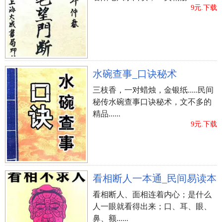
9元.下载
水碗查事_口诀秘术
三枝香，一对蜡烛，金银纸.....民间
秘传水碗查事口诀秘术，文不多的
精品......
9元.下载
看相断人一本通_民间易读本
看相断人、面相连着内心；是什么
人一眼就看得出来；口、耳、眼、
鼻、额......