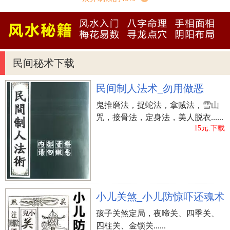
单纯的小孩呢！
梦到组装玩具飞机，希望占据强势的一天！用道
理来征服别人的欲望很强烈，无论讨论到什么事情
民间秘术下载
都喜欢用理论来分析论证自己的正确！今天如果担
当家教工作/学业的话，会是一位孜孜不倦的好老师
民间制人法术_勿用做恶
哦！但是如果把这一套也用在日常生活上，就显得
鬼推磨法，捉蛇法，拿贼法，雪山
咄咄逼人了！今天对爱情会有相当理性的见解，对
咒，接骨法，定身法，美人脱衣......
小后生们发表你的高论，是蛮能让你得到满足的事
15元.下载
情呢！
做梦组装武器
做梦组装一张新床
做梦组装电脑
做
小儿关煞_小儿防惊吓还魂术
梦组装电话
孩子关煞定局，夜啼关、四季关、
上一篇：
梦到山林(山中)起火_周公解梦之山林(山
四柱关、金锁关......
中)起火_梦见山林(山中)