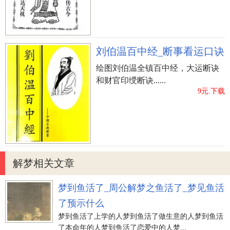
刘伯温百中经_断事看运口诀
绘图刘伯温全镇百中经，大运断诀
和财官印绶断诀......
9元.下载
解梦相关文章
梦到鱼活了_周公解梦之鱼活了_梦见鱼活
了预示什么
梦到鱼活了上学的人梦到鱼活了做生意的人梦到鱼活
了本命年的人梦到鱼活了恋爱中的人梦...