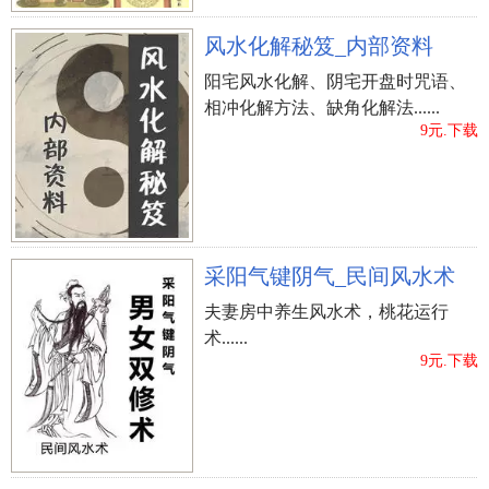
风水化解秘笈_内部资料
阳宅风水化解、阴宅开盘时咒语、
相冲化解方法、缺角化解法......
9元.下载
采阳气键阴气_民间风水术
夫妻房中养生风水术，桃花运行
术......
9元.下载