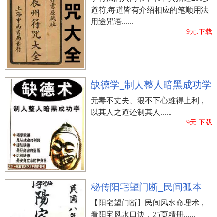
道符,每道皆有介绍相应的笔顺用法
用途咒语......
9元.下载
缺德学_制人整人暗黑成功学
无毒不丈夫、狠不下心难得上利，
以其人之道还制其人......
9元.下载
秘传阳宅望门断_民间孤本
【阳宅望门断】民间风水命理术，
看阳宅风水口诀，25页精册......