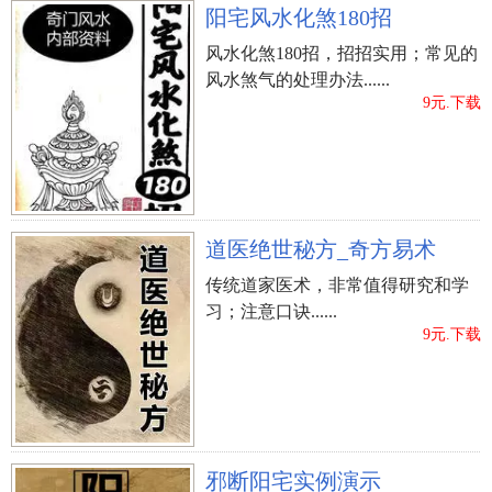
阳宅风水化煞180招
风水化煞180招，招招实用；常见的
风水煞气的处理办法......
9元.下载
道医绝世秘方_奇方易术
传统道家医术，非常值得研究和学
习；注意口诀......
9元.下载
邪断阳宅实例演示