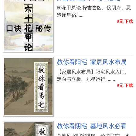
60花甲总论,择吉去凶、傍阴府、忌
造床星宿......
9元.下载
教你看阳宅_家居风水布局
【家居风水布局】阳宅风水入门、
定向与立极、九星运行_......
9元.下载
教你看阴宅_墓地风水必看
墓地风水阴宅堪舆、论龙取穴、水