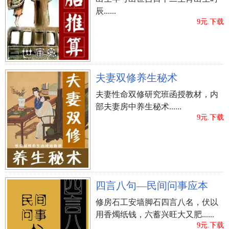
辰......
9元.下载
夫妻双修养生秘术
夫妻性命双修研究班函授教材，内
部夫妻房中养生秘术......
9元.下载
四言八句—民间问事应本
修房石工安墙脚石四言八名，伏以
用香燭纸钱，六蓄兴旺大又肥......
9元.下载