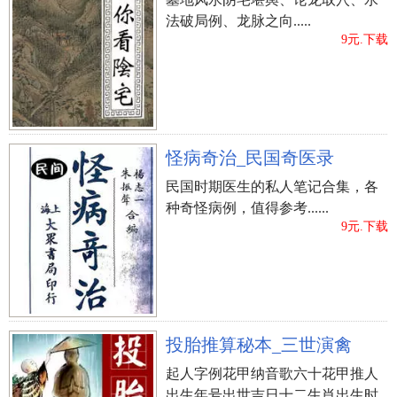
法破局例、龙脉之向.....
9元.下载
怪病奇治_民国奇医录
民国时期医生的私人笔记合集，各
种奇怪病例，值得参考......
9元.下载
投胎推算秘本_三世演禽
起人字例花甲纳音歌六十花甲推人
出生年号出世吉日十二生肖出生时