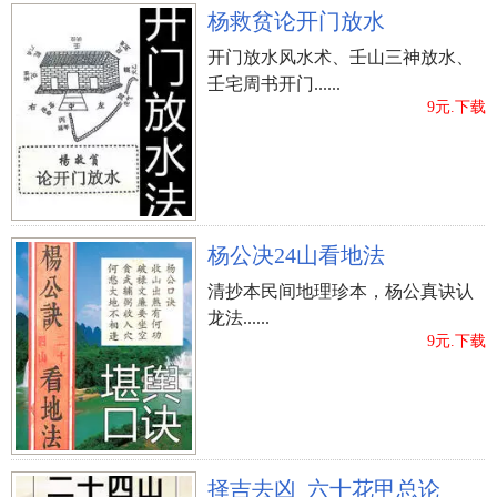
杨救贫论开门放水
开门放水风水术、壬山三神放水、
壬宅周书开门......
9元.下载
杨公决24山看地法
清抄本民间地理珍本，杨公真诀认
龙法......
9元.下载
择吉去凶_六十花甲总论