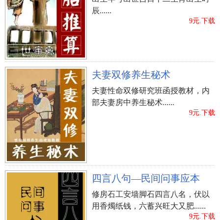
辰......
9元.下载
夫妻双修养生秘术
夫妻性命双修研究班函授教材，内
部夫妻房中养生秘术......
9元.下载
四言八句—民间问事应本
修房石工安墙脚石四言八名，伏以
用香燭纸钱，六蓄兴旺大又肥......
9元.下载