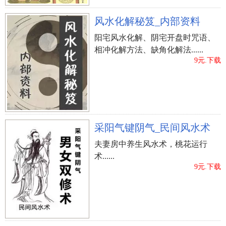
风水化解秘笈_内部资料
阳宅风水化解、阴宅开盘时咒语、
相冲化解方法、缺角化解法......
9元.下载
采阳气键阴气_民间风水术
夫妻房中养生风水术，桃花运行
术......
9元.下载