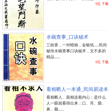
9元.下载
水碗查事_口诀秘术
三枝香，一对蜡烛，金银纸.....民间
秘传水碗查事口诀秘术，文不多的
精品......
9元.下载
看相断人一本通_民间易读本
看相断人、面相连着内心；是什么
人一眼就看得出来；口、耳、眼、
鼻、额......