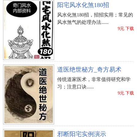
阳宅风水化煞180招
风水化煞180招，招招实用；常见的
风水煞气的处理办法......
9元.下载
道医绝世秘方_奇方易术
传统道家医术，非常值得研究和学
习；注意口诀......
9元.下载
邪断阳宅实例演示