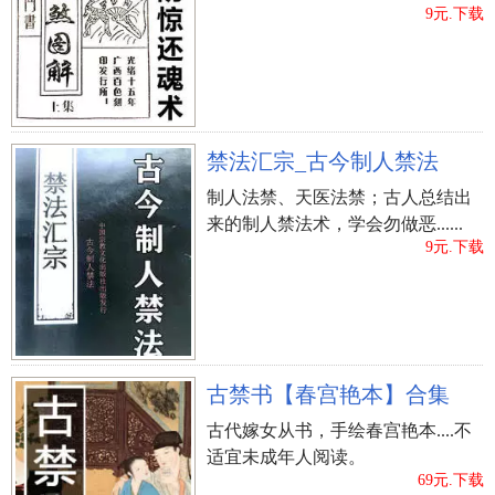
到有些孤单。
9元.下载
相关的梦例解析
网友梦境：梦到偷菜瓜
禁法汇宗_古今制人禁法
解梦解析：梦到瓜菜，通常预示你会获得成功。
制人法禁、天医法禁；古人总结出
梦到偷东西说明你为达到目的会做一些不好的
来的制人禁法术，学会勿做恶......
9元.下载
事。
做梦吃青菜
做梦偷菜瓜做梦瓜菜
做梦紫菜
上一篇：
梦到高粱_周公解梦之高粱_梦见高粱预示什
么
古禁书【春宫艳本】合集
古代嫁女从书，手绘春宫艳本....不
适宜未成年人阅读。
69元.下载