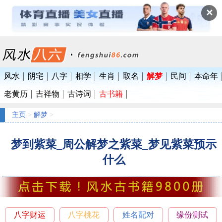
✕
风水
阴宅
八字
相学
生肖
取名
解梦
民间
本命年
老黄历
吉祥物
古诗词
古书籍
主页
>
解梦
>
梦到紫菜_周公解梦之紫菜_梦见紫菜预示
什么
八字财运
八字桃花
姓名配对
缘份测试