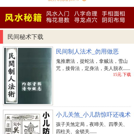
可成。
本命年的人梦到紫菜，预示诸事顺利，贵人扶助
得财利，平安。
民间秘术下载
相关的解梦
民间制人法术_勿用做恶
梦到自己在切菜，暗示你要当心被朋友欺骗，遭
受经济损失。
鬼推磨法，捉蛇法，拿贼法，雪山
咒，接骨法，定身法，美人脱衣......
梦到把餐盘里的菜肴弄翻，弄脏了衣服，预示在
15元.下载
爱情方面会出现波折。有可能会出现情敌争夺你的
心上人。
梦到自己去种菜，预示在事业成功的道路上，你
小儿关煞_小儿防惊吓还魂术
必须付出艰苦的努力，战胜许多困难。
孩子关煞定局，夜啼关、四季关、
梦到吃青菜，可能会和朋友们产生分歧，内心感
四柱关、金锁关......