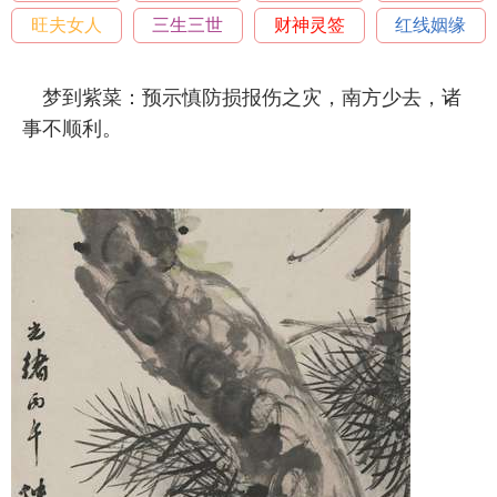
旺夫女人
三生三世
财神灵签
红线姻缘
梦到紫菜：预示慎防损报伤之灾，南方少去，诸
事不顺利。