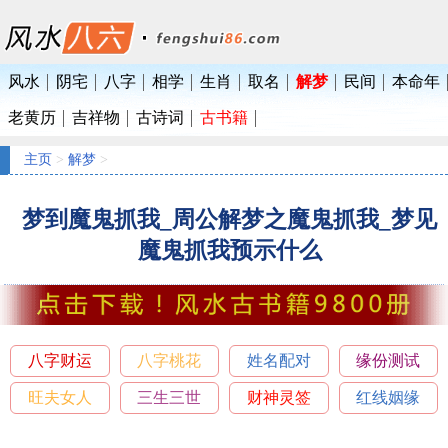
风水
阴宅
八字
相学
生肖
取名
解梦
民间
本命年
老黄历
吉祥物
古诗词
古书籍
主页
>
解梦
>
梦到魔鬼抓我_周公解梦之魔鬼抓我_梦见
魔鬼抓我预示什么
八字财运
八字桃花
姓名配对
缘份测试
旺夫女人
三生三世
财神灵签
红线姻缘