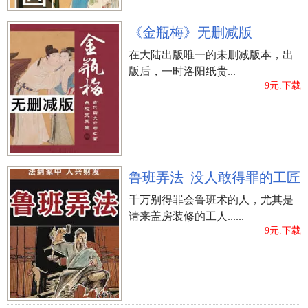
此，则所私有约，当有阴人引之而至，必得欢合。
《梦林玄解》
《金瓶梅》无删减版
在大陆出版唯一的未删减版本，出
梦一身都是鬼：大吉，士人主金榜第一。《梦林
版后，一时洛阳纸贵...
玄解》
9元.下载
梦雨中现鬼：为阴犯阳欺，大不祥。病人梦之，
必难医治。
功名被阻：官受责。《梦林玄解》
鲁班弄法_没人敢得罪的工匠
千万别得罪会鲁班术的人，尤其是
梦园中遇鬼：凶，主出行不利。《梦林玄解》
请来盖房装修的工人......
9元.下载
功名被阻官受责
做梦被魔鬼抓
做梦被魔鬼抓走
上一篇：
梦到跟龙打架_周公解梦之跟龙打架_梦见跟
龙打架预示什么