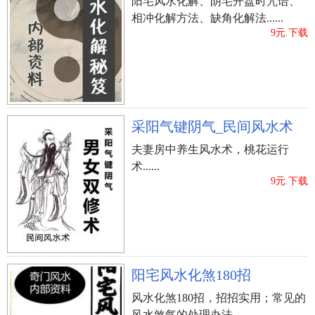
阳宅风水化解、阴宅开盘时咒语、
相冲化解方法、缺角化解法......
9元.下载
采阳气键阴气_民间风水术
夫妻房中养生风水术，桃花运行
术......
9元.下载
阳宅风水化煞180招
风水化煞180招，招招实用；常见的
风水煞气的处理办法......