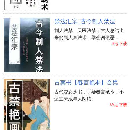
梦鬼驱雷电：凶，主凡事失意。《梦林玄解》
梦鬼入左腰腹内：大吉，大得遂志之兆。选举魁
禁法汇宗_古今制人禁法
甲，功名霸王，商贾万倍，胎孕公侯。《梦林玄
制人法禁、天医法禁；古人总结出
解》
来的制人禁法术，学会勿做恶......
9元.下载
梦到群鬼散走：大富贵，吉。《敦煌本梦书》
梦到说鬼：当令富贵。《敦煌本梦书》
梦到与鬼须：延益。《敦煌本梦书》
古禁书【春宫艳本】合集
梦到着衣鬼：谦人避情，吉。《敦煌本梦书》
古代嫁女从书，手绘春宫艳本....不
适宜未成年人阅读。
梦落水鬼：梦此者宜小心从事。《梦林玄解》
69元.下载
梦一鬼负日：为阳被阴欺之兆，功名难遂，官讼
难理，谋利有阻，做事俱 有奸邪相耗。惟妇女梦