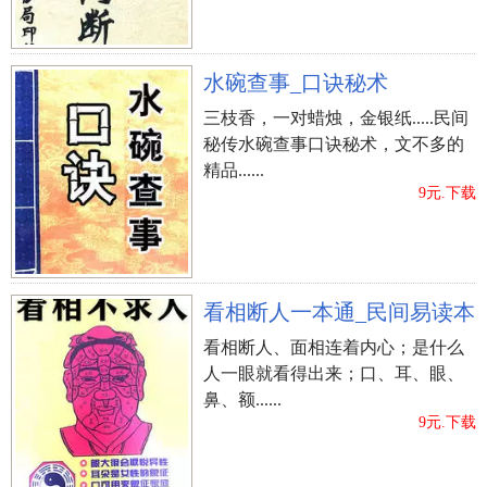
水碗查事_口诀秘术
三枝香，一对蜡烛，金银纸.....民间
秘传水碗查事口诀秘术，文不多的
精品......
9元.下载
看相断人一本通_民间易读本
看相断人、面相连着内心；是什么
人一眼就看得出来；口、耳、眼、
鼻、额......
9元.下载