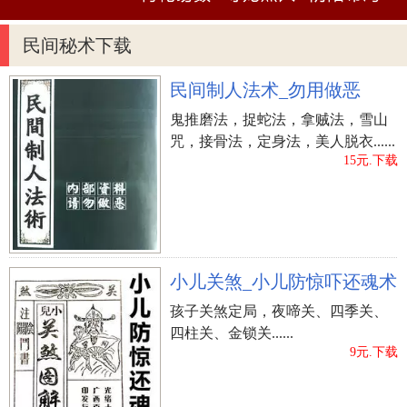
在你身上。这样一来就达到了你受人注意的目的。
事实上，在梦中你之所以怕魔鬼，是为了表现你的
民间秘术下载
无助，你不是怕魔鬼，你怕的是大家不注意你，只
是用神鬼来伪装你的动机罢了。
民间制人法术_勿用做恶
鬼推磨法，捉蛇法，拿贼法，雪山
梦到魔鬼抓我的案例解析
咒，接骨法，定身法，美人脱衣......
15元.下载
网友梦境：梦到和朋友一起被魔鬼抓了，而且在
古代。
解梦解析：梦到被魔鬼抓走，预示着近期心里会
因为生活压抑。
小儿关煞_小儿防惊吓还魂术
梦到魔鬼抓我的原版周公解梦
孩子关煞定局，夜啼关、四季关、
四柱关、金锁关......
梦产下鬼形：文士梦此，主大魁天下。《梦林玄
9元.下载
解》