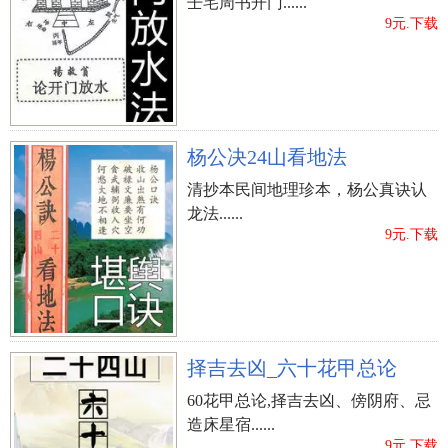
壬宅周书开门......
9元.下载
杨公决24山看地法
清抄本民间地理珍本，杨公真诀认
龙法......
9元.下载
择吉去凶_六十花甲总论
60花甲总论,择吉去凶、傍阴府、忌
造床星宿......
9元.下载