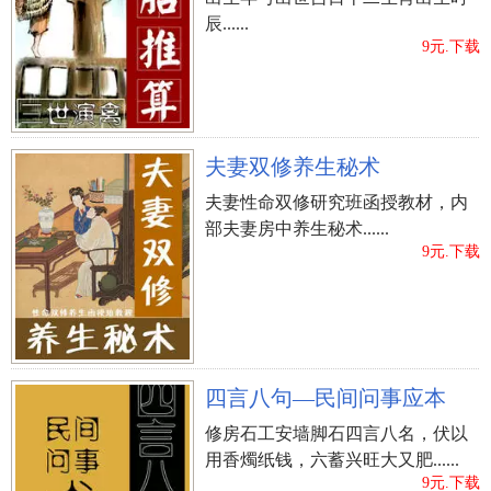
辰......
9元.下载
夫妻双修养生秘术
夫妻性命双修研究班函授教材，内
部夫妻房中养生秘术......
9元.下载
四言八句—民间问事应本
修房石工安墙脚石四言八名，伏以
用香燭纸钱，六蓄兴旺大又肥......
9元.下载