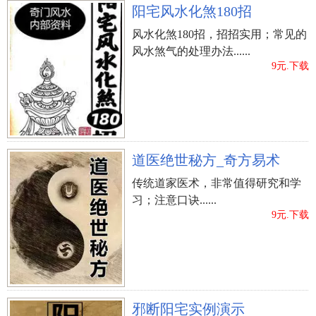
阳宅风水化煞180招
风水化煞180招，招招实用；常见的
风水煞气的处理办法......
9元.下载
道医绝世秘方_奇方易术
传统道家医术，非常值得研究和学
习；注意口诀......
9元.下载
邪断阳宅实例演示