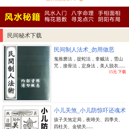
好的对象。
做梦有人毁坏红花
做梦红花更加好看
做梦树开红花
做梦采摘红花
做梦红花
民间秘术下载
上一篇：
梦到卖麦子_周公解梦之卖麦子_梦见卖麦子
民间制人法术_勿用做恶
预示什么
鬼推磨法，捉蛇法，拿贼法，雪山
咒，接骨法，定身法，美人脱衣......
15元.下载
小儿关煞_小儿防惊吓还魂术
孩子关煞定局，夜啼关、四季关、
四柱关、金锁关......