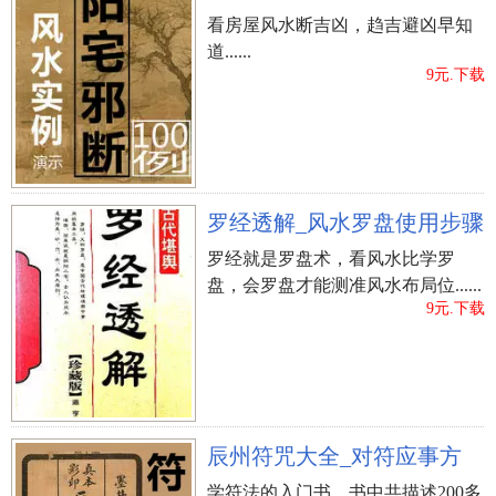
看房屋风水断吉凶，趋吉避凶早知
道......
9元.下载
罗经透解_风水罗盘使用步骤
罗经就是罗盘术，看风水比学罗
盘，会罗盘才能测准风水布局位......
9元.下载
辰州符咒大全_对符应事方
学符法的入门书，书中共描述200多