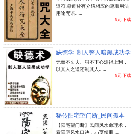
道符,每道皆有介绍相应的笔顺用法
用途咒语......
9元.下载
缺德学_制人整人暗黑成功学
无毒不丈夫、狠不下心难得上利，
以其人之道还制其人......
9元.下载
秘传阳宅望门断_民间孤本
【阳宅望门断】民间风水命理术，
看阳宅风水口诀，25页精册......