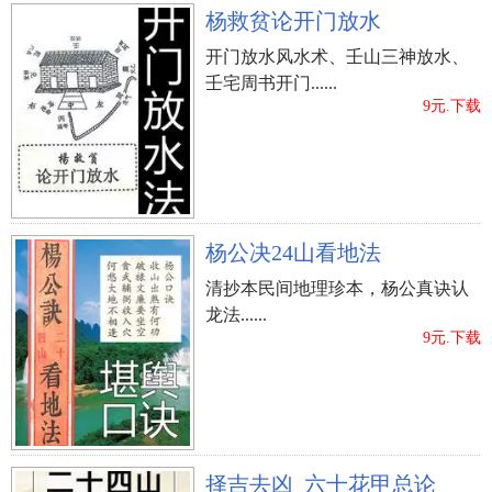
杨救贫论开门放水
开门放水风水术、壬山三神放水、
壬宅周书开门......
9元.下载
杨公决24山看地法
清抄本民间地理珍本，杨公真诀认
龙法......
9元.下载
择吉去凶_六十花甲总论