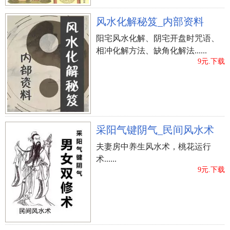
风水化解秘笈_内部资料
阳宅风水化解、阴宅开盘时咒语、
相冲化解方法、缺角化解法......
9元.下载
采阳气键阴气_民间风水术
夫妻房中养生风水术，桃花运行
术......
9元.下载