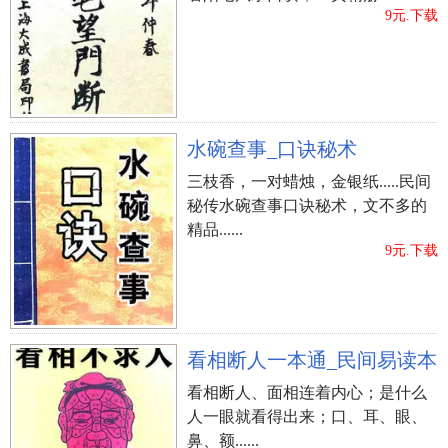
9元.下载
水碗查事_口诀秘术
三枝香，一对蜡烛，金银纸.....民间
秘传水碗查事口诀秘术，文不多的
精品......
9元.下载
看相断人一本通_民间易读本
看相断人、面相连着内心；是什么
人一眼就看得出来；口、耳、眼、
鼻、额......