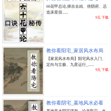
60花甲总论,择吉去凶、傍阴府、忌
造床星宿......
9元.下载
教你看阳宅_家居风水布局
【家居风水布局】阳宅风水入门、
定向与立极、九星运行_......
9元.下载
教你看阴宅_墓地风水必看
墓地风水阴宅堪舆、论龙取穴、水