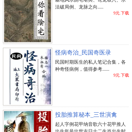
法破局例、龙脉之向.....
9元.下载
怪病奇治_民国奇医录
民国时期医生的私人笔记合集，各
种奇怪病例，值得参考......
9元.下载
投胎推算秘本_三世演禽
起人字例花甲纳音歌六十花甲推人
出生年号出世吉日十二生肖出生时