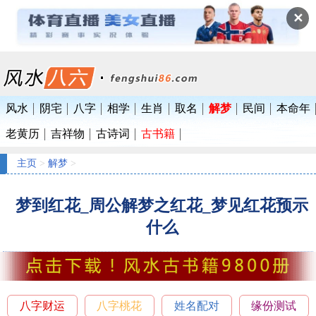
✕
风水
阴宅
八字
相学
生肖
取名
解梦
民间
本命年
老黄历
吉祥物
古诗词
古书籍
主页
>
解梦
>
梦到红花_周公解梦之红花_梦见红花预示
什么
八字财运
八字桃花
姓名配对
缘份测试