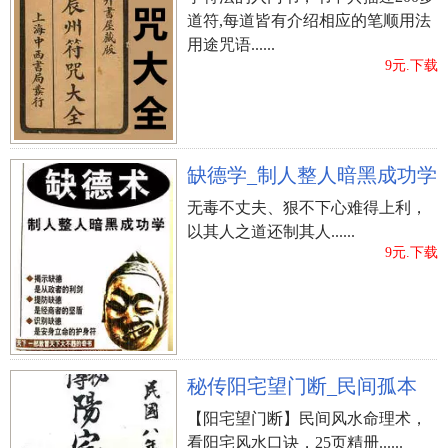
道符,每道皆有介绍相应的笔顺用法
用途咒语......
9元.下载
缺德学_制人整人暗黑成功学
无毒不丈夫、狠不下心难得上利，
以其人之道还制其人......
9元.下载
秘传阳宅望门断_民间孤本
【阳宅望门断】民间风水命理术，
看阳宅风水口诀，25页精册......