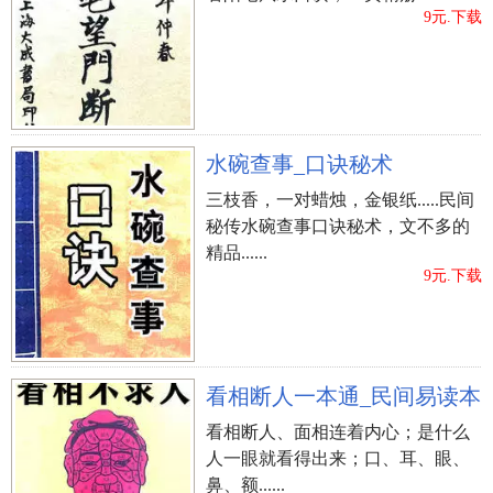
9元.下载
水碗查事_口诀秘术
三枝香，一对蜡烛，金银纸.....民间
秘传水碗查事口诀秘术，文不多的
精品......
9元.下载
看相断人一本通_民间易读本
看相断人、面相连着内心；是什么
人一眼就看得出来；口、耳、眼、
鼻、额......