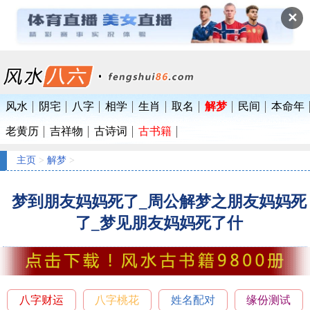
✕
风水
阴宅
八字
相学
生肖
取名
解梦
民间
本命年
老黄历
吉祥物
古诗词
古书籍
主页
>
解梦
>
梦到朋友妈妈死了_周公解梦之朋友妈妈死
了_梦见朋友妈妈死了什
八字财运
八字桃花
姓名配对
缘份测试