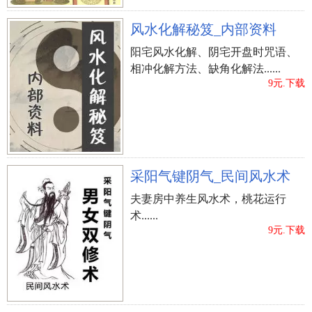
风水化解秘笈_内部资料
阳宅风水化解、阴宅开盘时咒语、
相冲化解方法、缺角化解法......
9元.下载
采阳气键阴气_民间风水术
夫妻房中养生风水术，桃花运行
术......
9元.下载