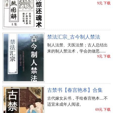
9元.下载
周公解梦：是吉兆，预示会能实现自己的。
梦到接到好友来信
上一篇：
梦到犯罪人逃跑_周公解梦之犯罪人逃跑_梦
禁法汇宗_古今制人禁法
见犯罪人逃跑预示什么
制人法禁、天医法禁；古人总结出
来的制人禁法术，学会勿做恶......
9元.下载
古禁书【春宫艳本】合集
古代嫁女从书，手绘春宫艳本....不
适宜未成年人阅读。
69元.下载