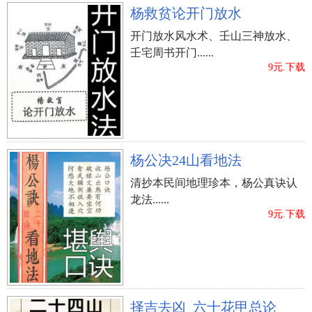
杨救贫论开门放水
开门放水风水术、壬山三神放水、
壬宅周书开门......
9元.下载
杨公决24山看地法
清抄本民间地理珍本，杨公真诀认
龙法......
9元.下载
择吉去凶_六十花甲总论