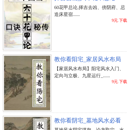
60花甲总论,择吉去凶、傍阴府、忌
造床星宿......
9元.下载
教你看阳宅_家居风水布局
【家居风水布局】阳宅风水入门、
定向与立极、九星运行_......
9元.下载
教你看阴宅_墓地风水必看
墓地风水阴宅堪舆、论龙取穴、水