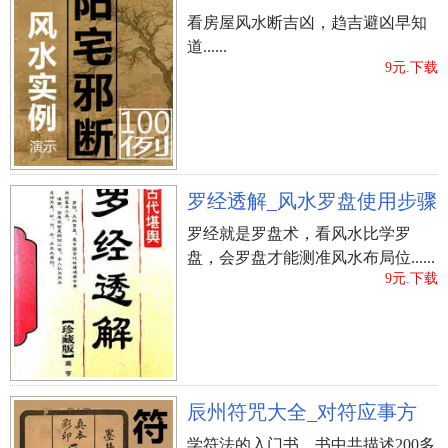
看房屋风水断吉凶，趋吉避凶早知
道......
9元.下载
罗经透解_风水罗盘使用步骤
罗经就是罗盘术，看风水比学罗
盘，会罗盘才能测准风水布局位......
9元.下载
辰州符咒大全_对符应事方
学符法的入门书，书中共描述200多