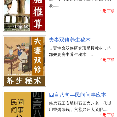
辰......
9元.下载
夫妻双修养生秘术
夫妻性命双修研究班函授教材，内
部夫妻房中养生秘术......
9元.下载
四言八句—民间问事应本
修房石工安墙脚石四言八名，伏以
用香燭纸钱，六蓄兴旺大又肥......
9元.下载