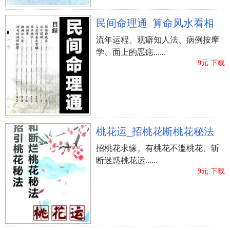
民间命理通_算命风水看相
流年运程、观癖知人法、病例按摩
学、面上的恶痣......
9元.下载
桃花运_招桃花断桃花秘法
招桃花求缘、有桃花不滥桃花、斩
断迷惑桃花运......
9元.下载