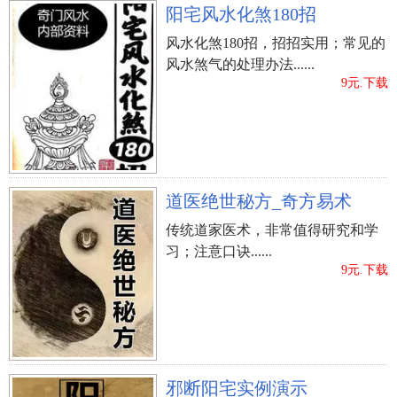
阳宅风水化煞180招
风水化煞180招，招招实用；常见的
风水煞气的处理办法......
9元.下载
道医绝世秘方_奇方易术
传统道家医术，非常值得研究和学
习；注意口诀......
9元.下载
邪断阳宅实例演示