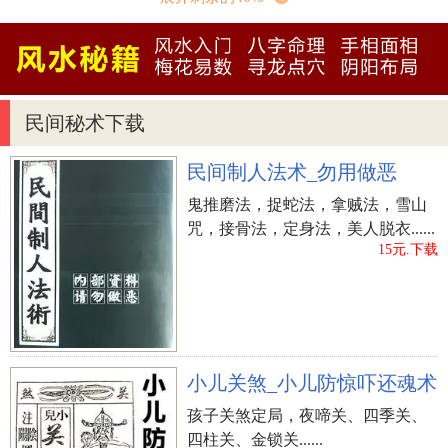
探索，平时做题时，关于分析和思考问题，并积极
支总结，探索新方法，考试中能活学活用，当然成
绩也相当不错。继续坚持。
梦到朋友妈妈死了的相关梦境
民间秘术下载
梦中看到朋友肤色黝黑，或者颜色异常，预防友
民间制人法术_勿用做恶
人要生病。
鬼推磨法，捉蛇法，拿贼法，雪山
咒，接骨法，定身法，美人脱衣......
梦到某个朋友用白色衣物盖着脸，预示现在想接
15元.下载
近你，跟你关系紧密的某位朋友，将来会伤害你。
梦到接到好友来信，在异性关系上将会有快乐的
事情发生。
小儿关煞_小儿防惊吓还魂术
梦到朋友妈妈死了的网友梦例
孩子关煞定局，夜啼关、四季关、
四柱关、金锁关......
网友梦境：梦到朋友妈妈死了是什么意思？