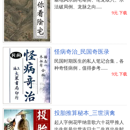
法破局例、龙脉之向.....
9元.下载
怪病奇治_民国奇医录
民国时期医生的私人笔记合集，各
种奇怪病例，值得参考......
9元.下载
投胎推算秘本_三世演禽
起人字例花甲纳音歌六十花甲推人
出生年号出世吉日十二生肖出生时