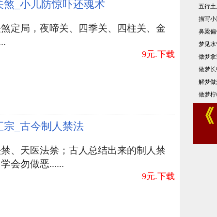
关煞_小儿防惊吓还魂术
五行土
描写小
门的风水
小庭院的风水
风水
办公桌风水
关煞定局，夜啼关、四季关、四柱关、金
鼻梁偏
计有什么
..
梦见水
9元.下载
做梦拿
做梦长
解梦做
做梦柠
汇宗_古今制人禁法
法禁、天医法禁；古人总结出来的制人禁
会勿做恶......
9元.下载