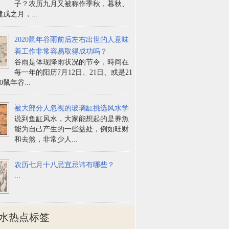
子？农历九月又被称作季秋，暮秋、
戌之月，...
2020鼠年谷雨前后左右出世的人意味
着工作非常容易取得成功吗？
谷雨是体现降雨状况的节令，時间在
每一年的阳历7月12日、21日、或是21
0鼠年谷...
被大部分人忽视的玻璃缸挑选风水学
说到鱼缸风水，大家能想起的是养魚
能为自己产生的一些益处，例如旺财
和去煞，非常少人...
农历七月十八忌宜忌讳有哪些？
...
水热点标签