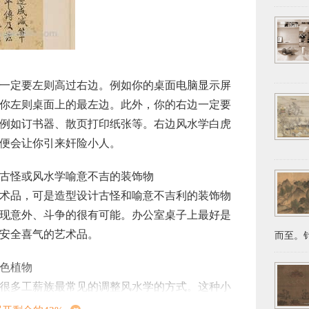
一定要左则高过右边。例如你的桌面电脑显示屏
你左则桌面上的最左边。此外，你的右边一定要
例如订书器、散页打印纸张等。右边风水学白虎
便会让你引来奸险小人。
古怪或风水学喻意不吉的装饰物
术品，可是造型设计古怪和喻意不吉利的装饰物
现意外、斗争的很有可能。办公室桌子上最好是
安全喜气的艺术品。
而至。针
色植物
很多工薪族最常见的调整风水学的方式。这种小
磁场，更能给人产生愉快的情绪。绿色植物越发