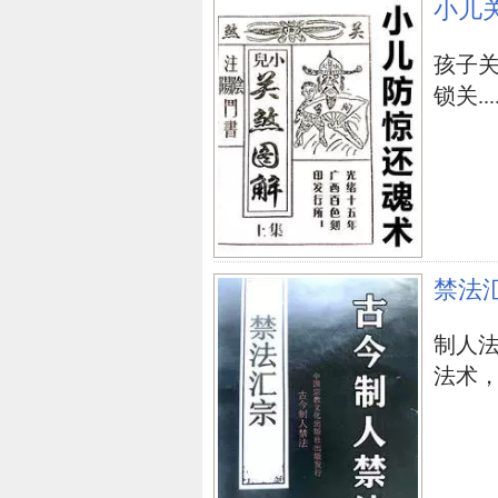
小儿
家里开后门风水
别墅院子风水
开大
孩子
上一篇：
风水学开运化煞吉祥物设
锁关....
禁法
制人
法术，学