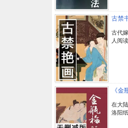
古禁
古代嫁
人阅
《金
在大
洛阳纸贵