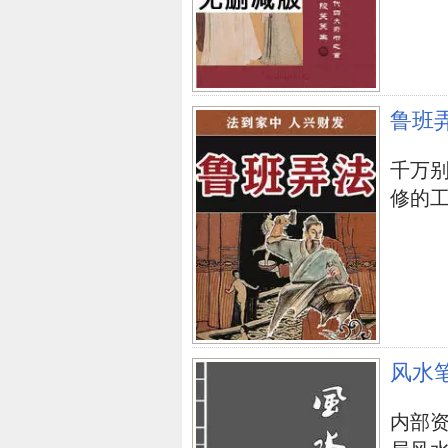
鲁班
千万
修的工人.
风水
内部