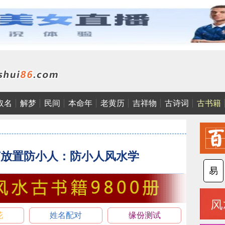
取名
解梦
民间
本命年
老黄历
吉祥物
古诗词
古书籍
何放置防小人：防小人风水学
易
花
姓名配对
缘份测试