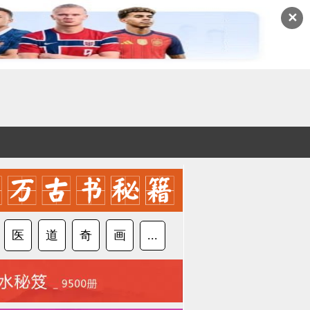
✕
医
道
奇
画
...