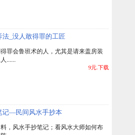
弄法_没人敢得罪的工匠
别得罪会鲁班术的人，尤其是请来盖房装
.....
9元.下载
笔记—民间风水手抄本
资料，风水手抄笔记；看风水大师如何布