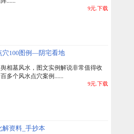
.....
9元.下载
点穴100图例—阴宅看地
堪舆相墓风水，图文实例解说非常值得收
百多个风水点穴案例......
9元.下载
化解资料_手抄本