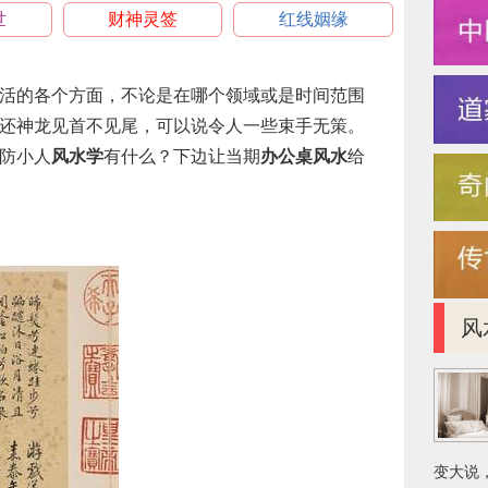
世
财神灵签
红线姻缘
活的各个方面，不论是在哪个领域或是时间范围
还神龙见首不见尾，可以说令人一些束手无策。
防小人
风水学
有什么？下边让当期
办公桌风水
给
风
变大说，