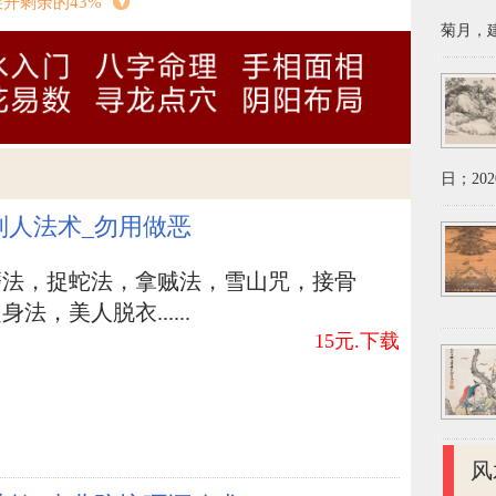
展开剩余的43%
发展。但若绿色植物刚开始凋谢衰落，就应当马
菊月，建
，不然衰落的气质会危害到人的运势。
靠，有贵人运，身后虛空，贵人相助没有奸险小
法调节，泓达周易八卦对你说一个解决身后无靠
日；202
色的衣服裤子，或安装 淡黄色的靠背。淡黄色在
制人法术_勿用做恶
的背靠。
磨法，捉蛇法，拿贼法，雪山咒，接骨
法，美人脱衣......
东是3，如今8运，3与8合河图夫妻，当然也旺。
15元.下载
东北方进出，更吉方工作中，得贵人相助相照，
为山，坐为兑，为泽，是山泽换气。也是男孩配
作中，奸险小人遁行。这三种是当下最火的办公
，也通常吉方工作中，利财，工作中起來也通常
风