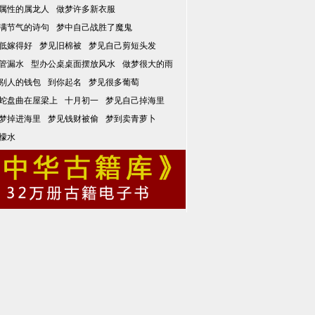
属性的属龙人
做梦许多新衣服
满节气的诗句
梦中自己战胜了魔鬼
低嫁得好
梦见旧棉被
梦见自己剪短头发
管漏水
型办公桌桌面摆放风水
做梦很大的雨
别人的钱包
到你起名
梦见很多葡萄
蛇盘曲在屋梁上
十月初一
梦见自己掉海里
梦掉进海里
梦见钱财被偷
梦到卖青萝卜
檬水