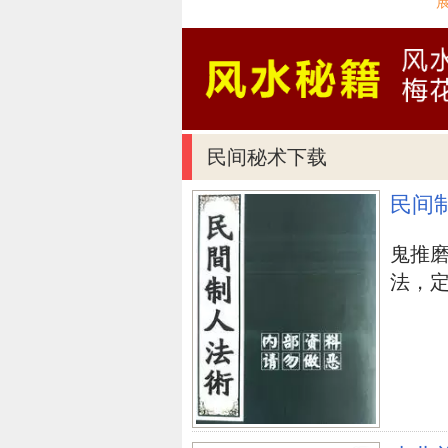
生机勃勃，人的风水运势越会跟随
上开展整修，假如早已凋谢就丢弃
坐位身后要有靠
坐位身后最好实体墙。有靠主生背
民间秘术下载
人就非常容易惠顾。假如你确实没
的方式：在坐位椅背上搭一件淡黄
民间
风水学中五行属土，能够意味着你
鬼推
坐西向东
法，定身
这一坐法当下也是财气。因往东，
假如进出公司办公室的大门口是以
破格提拔有力。因东北地区为艮，
美少女，随和一片，当然也吉方工
桌放置方式，不仅能治服奸险小人
能较游刃有余。