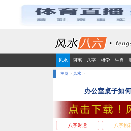
风水
阴宅
八字
相学
生肖
主页
>
风水
>
办公室桌子如
八字财运
八字桃