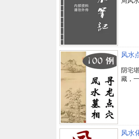
局风水阵.
风水
阴宅
藏，一
风水