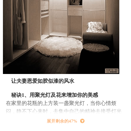
让夫妻恩爱如胶似漆的风水
秘诀1、用聚光灯及花来增加你的美感
在家里的花瓶的上方装一盏聚光灯，当你心情烦
闷，静不下心来时，去集中自己的精神去接受灯光
下花的美感讯息，让聚光灯下的强烈美感来取代你
展开剩余的47%
神上的不良讯息，自然你就会拥有好心情，和美丽