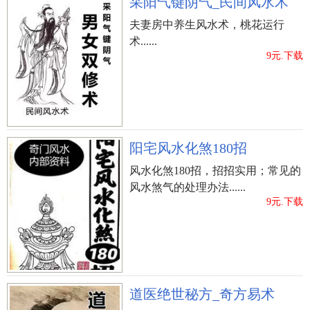
采阳气键阴气_民间风水术
夫妻房中养生风水术，桃花运行
术......
9元.下载
阳宅风水化煞180招
风水化煞180招，招招实用；常见的
风水煞气的处理办法......
9元.下载
道医绝世秘方_奇方易术