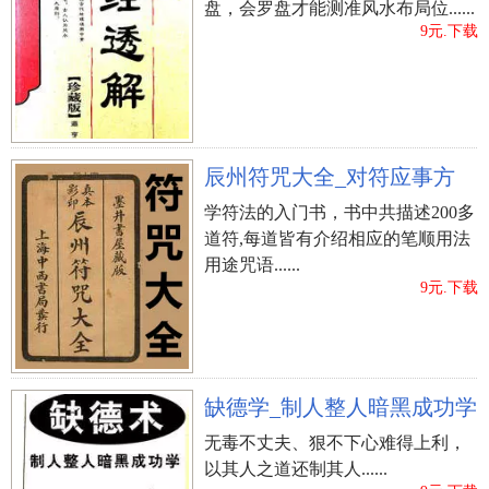
盘，会罗盘才能测准风水布局位......
9元.下载
辰州符咒大全_对符应事方
学符法的入门书，书中共描述200多
道符,每道皆有介绍相应的笔顺用法
用途咒语......
9元.下载
缺德学_制人整人暗黑成功学
无毒不丈夫、狠不下心难得上利，
以其人之道还制其人......