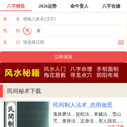
的心，想拥有爱情的人，不妨先从拥有美感下手。
八字精批
2026运势
命中贵人
八字合婚
秘诀2、放一杯水在床头可降火气
姓 名
一个人如果长期无法睡好，就一定会火气大，一般
性 别
男
女
来说，火气大就容易口臭，而一开口就有异味的
人，通常是没有迷人的魅力的。
生 日
在传统的风水中，认为睡不好是头部或床头的火性
能量太高，让自己的脑袋和神经无法冷却下来，才
会不睡不着，所以你可能在你的床头放一杯水(要冷
水不可以用热水)，还有最好用磁杯或陶杯来盛水。
秘诀3、唤醒你的(动情激素)
民间秘术下载
红、橙、黄之类的颜色，对人的情感和活力，是最
富刺激和催化功能，你可以在桌上放逼些暖色系的
民间制人法术_勿用做恶
摆设，挂张暖色系的画，穿暖色系的衣服，只要你
鬼推磨法，捉蛇法，拿贼法，雪山
能在家中安排这些催化爱情能量的(色彩讯息)，你身
咒，接骨法，定身法，美人脱衣......
15元.下载