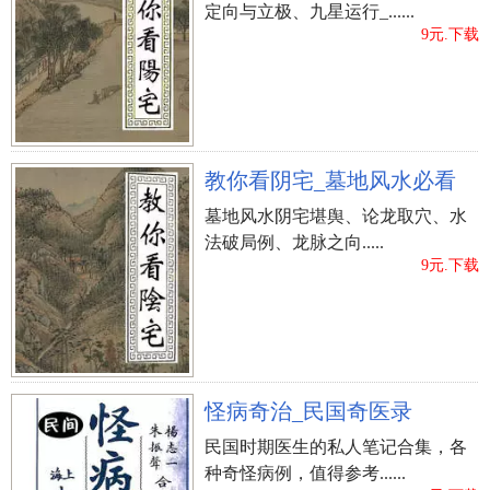
定向与立极、九星运行_......
9元.下载
教你看阴宅_墓地风水必看
墓地风水阴宅堪舆、论龙取穴、水
法破局例、龙脉之向.....
9元.下载
怪病奇治_民国奇医录
民国时期医生的私人笔记合集，各
种奇怪病例，值得参考......