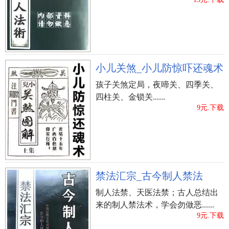
上的(爱情讯息)永远都不会退化衰老，你就永远都有
机会和人家来电。
秘诀4、增加你的桃花运
如果你还是单身人士，可以在你的床头放着一个花
小儿关煞_小儿防惊吓还魂术
瓶，在花瓶上插上桃花三株，再在睡前说出自己的
姓名及你喜欢的人名字，就这样持续七天，你会有
孩子关煞定局，夜啼关、四季关、
意想不到的效果，如果还没有特定对象的人，也可
四柱关、金锁关......
9元.下载
以增加你桃花的机会唷。当然，已经有另一半的人
就不要尝试啦！
秘诀5、(露骨无情煞)的化解
家中有许多冷硬突出和铁铝窗架，就是它的筋骨，
禁法汇宗_古今制人禁法
你想想如果你每天都面对这样的生活环境，都会让
自己的心柔软不下来，相信你的爱情也会因此而殆
制人法禁、天医法禁；古人总结出
来的制人禁法术，学会勿做恶......
尽。
9元.下载
可以在这些地方加装窗帘(窗帘的效果比摆叶窗好)或