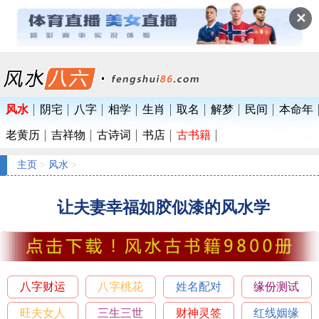
✕
风水
阴宅
八字
相学
生肖
取名
解梦
民间
本命年
老黄历
吉祥物
古诗词
书店
古书籍
主页
>
风水
>
让夫妻幸福如胶似漆的风水学
八字财运
八字桃花
姓名配对
缘份测试
旺夫女人
三生三世
财神灵签
红线姻缘