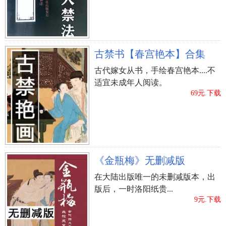
摆几盆柔和的植物放置于上，这样的话你的柔软心
性会增加，如此一来便可增加你的温柔性情，及有
好的姻缘出现。
古禁书【春宫艳本】合集
客厅台阶风水
一缘大师风水
厕所的风水
有养猫风水
古代嫁女从书，手绘春宫艳本....不
风水之水
风水大门尺寸
适宜未成年人阅读。
69元.下载
上一篇：
秦阳明：地久天长的感情宝物
《金瓶梅》无删减版
在大陆出版唯一的未删减版本，出
版后，一时洛阳纸贵...
9元.下载