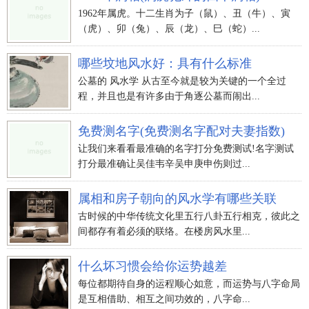
1962年属虎。十二生肖为子（鼠）、丑（牛）、寅
（虎）、卯（兔）、辰（龙）、巳（蛇）...
哪些坟地风水好：具有什么标准
公墓的 风水学 从古至今就是较为关键的一个全过
程，并且也是有许多由于角逐公墓而闹出...
免费测名字(免费测名字配对夫妻指数)
让我们来看看最准确的名字打分免费测试!名字测试
打分最准确让吴佳韦辛吴申庚申伤则过...
属相和房子朝向的风水学有哪些关联
古时候的中华传统文化里五行八卦五行相克，彼此之
间都存有着必须的联络。在楼房风水里...
什么坏习惯会给你运势越差
每位都期待自身的运程顺心如意，而运势与八字命局
是互相借助、相互之间功效的，八字命...