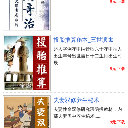
9元.下载
投胎推算秘本_三世演禽
起人字例花甲纳音歌六十花甲推人
出生年号出世吉日十二生肖出生时
辰......
9元.下载
夫妻双修养生秘术
夫妻性命双修研究班函授教材，内
部夫妻房中养生秘术......
9元.下载