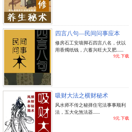
四言八句—民间问事应本
修房石工安墙脚石四言八名，伏以
用香燭纸钱，六蓄兴旺大又肥......
9元.下载
吸财大法之横财秘术
风水师不传之秘择住宅法事事顺利
法，五大化煞法器......
9元.下载