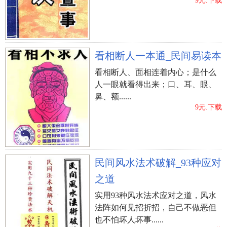
9元.下载
看相断人一本通_民间易读本
看相断人、面相连着内心；是什么
人一眼就看得出来；口、耳、眼、
鼻、额......
9元.下载
民间风水法术破解_93种应对
之道
实用93种风水法术应对之道，风水
法阵如何见招折招，自己不做恶但
也不怕坏人坏事......