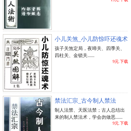
格局风水
大年初几洗衣服好风水
好坟地风水
唐家前
环风水
风水大师咨询
中国风水五行
风水学怀孕装修
过年拜风水山
小儿关煞_小儿防惊吓还魂术
上一篇：
购房中最避讳的三角形的楼房风水
孩子关煞定局，夜啼关、四季关、
四柱关、金锁关......
9元.下载
禁法汇宗_古今制人禁法
制人法禁、天医法禁；古人总结出
来的制人禁法术，学会勿做恶......
9元.下载