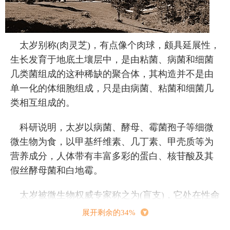
太岁别称(肉灵芝)，有点像个肉球，颇具延展性，
生长发育于地底土壤层中，是由粘菌、病菌和细菌
几类菌组成的这种稀缺的聚合体，其构造并不是由
单一化的体细胞组成，只是由病菌、粘菌和细菌几
类相互组成的。
科研说明，太岁以病菌、酵母、霉菌孢子等细微
微生物为食，以甲基纤维素、几丁素、甲壳质等为
营养成分，人体带有丰富多彩的蛋白、核苷酸及其
假丝酵母菌和白地霉。
太岁被微生物权威专家称之为(盲支)，它处在性命
演变的1个岔路口边。往左会发展趋势到生物界，向
展开剩余的34%
右就会向生物界发展趋势，站着不动就会变为像香