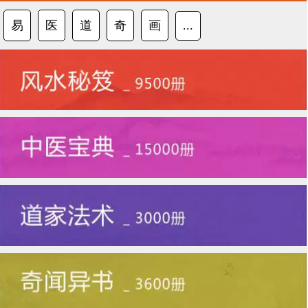
易
医
道
奇
画
...