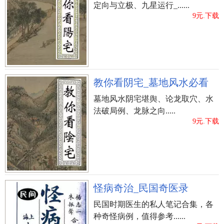
定向与立极、九星运行_......
9元.下载
教你看阴宅_墓地风水必看
墓地风水阴宅堪舆、论龙取穴、水
法破局例、龙脉之向.....
9元.下载
怪病奇治_民国奇医录
民国时期医生的私人笔记合集，各
种奇怪病例，值得参考......