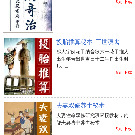
9元.下载
投胎推算秘本_三世演禽
起人字例花甲纳音歌六十花甲推人
出生年号出世吉日十二生肖出生时
辰......
9元.下载
夫妻双修养生秘术
夫妻性命双修研究班函授教材，内
部夫妻房中养生秘术......
9元.下载