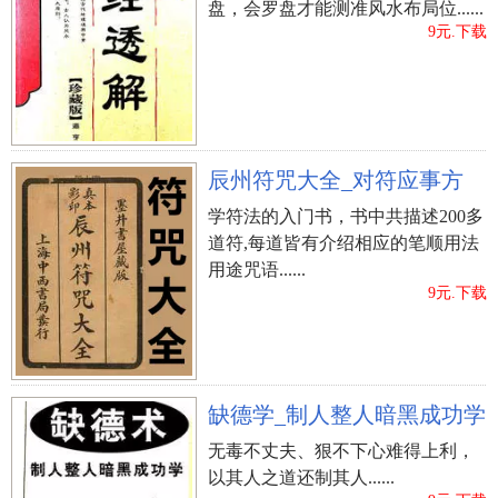
盘，会罗盘才能测准风水布局位......
9元.下载
辰州符咒大全_对符应事方
学符法的入门书，书中共描述200多
道符,每道皆有介绍相应的笔顺用法
用途咒语......
9元.下载
缺德学_制人整人暗黑成功学
无毒不丈夫、狠不下心难得上利，
以其人之道还制其人......