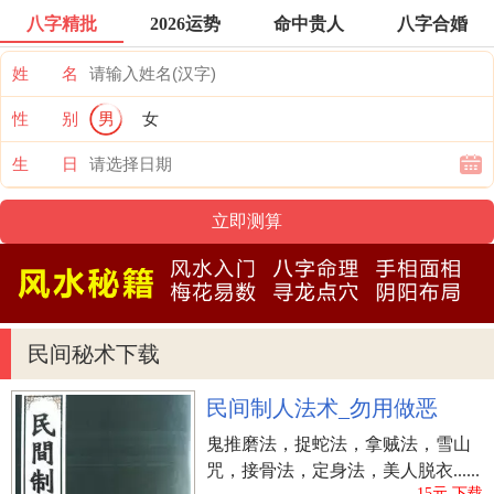
菇虫草相同的真菌类，为大自然中非绿色植物、非
八字精批
2026运势
命中贵人
八字合婚
小动物和非食用菌的第四类性命方式，是至今发觉
姓 名
的最历史悠久的古生物活物标本采集，是人们和任
何动物与植物的先祖。
性 别
男
女
太岁的活力和适应能力极强，身体带有高宽比抗
生 日
腐烂化学物质，另外还带有丰富多彩的增强免疫力
的化学物质，在医疗保健品层面具备很高的开发设
计使用价值，是滋补品中的珍上品。
结语：《神农本草经》中记述，太岁可食，可当
药，而《神农本草经》则觉得其无毒性、补中、益
民间秘术下载
肾气、增智慧型，治胸藏结，久服益身青春不老)；
道教葛洪在《抱朴子》中则得出了吃法：诸芝捣
民间制人法术_勿用做恶
末，或化水服。而当代青睐太岁的仁的意思觉得，
鬼推磨法，捉蛇法，拿贼法，雪山
它有抗癌、延缓衰老和增强免疫力的滋补养生作
咒，接骨法，定身法，美人脱衣......
用。
15元.下载