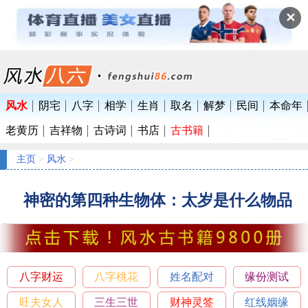
✕
风水
阴宅
八字
相学
生肖
取名
解梦
民间
本命年
老黄历
吉祥物
古诗词
书店
古书籍
主页
>
风水
>
神密的第四种生物体：太岁是什么物品
八字财运
八字桃花
姓名配对
缘份测试
旺夫女人
三生三世
财神灵签
红线姻缘