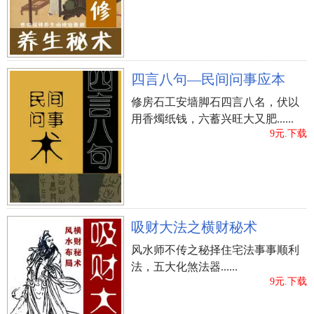
四言八句—民间问事应本
修房石工安墙脚石四言八名，伏以
用香燭纸钱，六蓄兴旺大又肥......
9元.下载
吸财大法之横财秘术
风水师不传之秘择住宅法事事顺利
法，五大化煞法器......
9元.下载