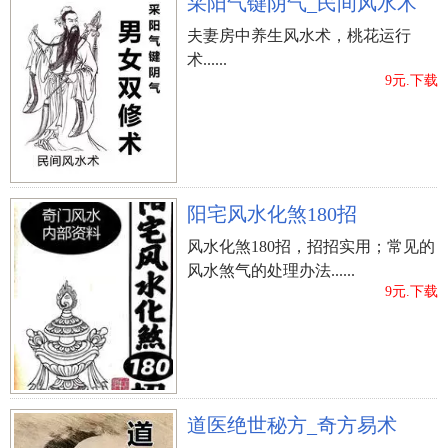
采阳气键阴气_民间风水术
夫妻房中养生风水术，桃花运行
术......
9元.下载
阳宅风水化煞180招
风水化煞180招，招招实用；常见的
风水煞气的处理办法......
9元.下载
道医绝世秘方_奇方易术