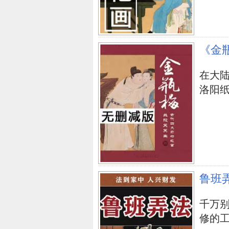
《金
在大
洛阳纸贵
鲁班
千万
修的工人.