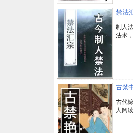
度以对，处之泰然，才会更开心。
禁法
空气之士，众人皆知不抢
孔子在《道德经》中最终的收笔
制人
而不怨，不争名利，(因其众人皆
法术，学
成大事者，争百年老，众人皆知
纳百川，怀太阳太阴的气魄；有胸
大气的气概。
空气的人，人生道路已有战略眼
古禁
回龙风水
朱德家风水
梁的风水
办
古代嫁
水改善人际关系
人阅
上一篇：
气致中和讲风水学：人之“