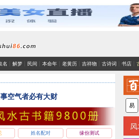
取名
解梦
民间
本命年
老黄历
吉祥物
古诗词
书店
处事空气者必有大财
易
花
姓名配对
缘份测试