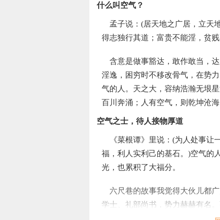
什么叫空气？
孟子说：(居天地之广居，立天
得志独行其道；富贵不能淫，贫贱
含意是做事豁达，敢作敢当，达
淫逸，困穷时不移改骨气，在势力
气的人。天之大，容纳浩瀚无垠星
百川奔涌；人有空气，则乾坤沧海
空气之士，待人接物厚道
《菜根谭》里说：(为人处事让
福，利人实利己的基石。)空气的
光，也累积了大福分。
六尺巷的故事我觉得大伙儿都广
学士、礼部尚书，势力赫赫有名。
争吵，互不相让。纠纷案件越闹越