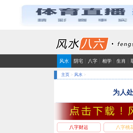
风水
阴宅
八字
相学
生肖
主页
>
风水
>
为人
八字财运
八字桃