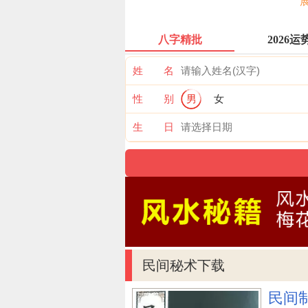
用势力搞定这事。
八字精批
2026运
张英读过来信，仅仅释怀笑道，
又何妨？中国万里长城今犹在，看
姓 名
出七尺地。隔壁邻居知道也倍感愧
性 别
男
女
空气，使俩家化干戈为玉帛，传为
归于尽。
生 日
空气之士，必有大福
空气之士胸襟开阔，待人接物胸
伤了和气流，进而培养了战略眼光
空气之士，笑对风吹雨打
空气之士，超逸潇洒，不陷入名
民间秘术下载
在《小窗幽记》中所说的人生境界
空看花开花落。)
民间