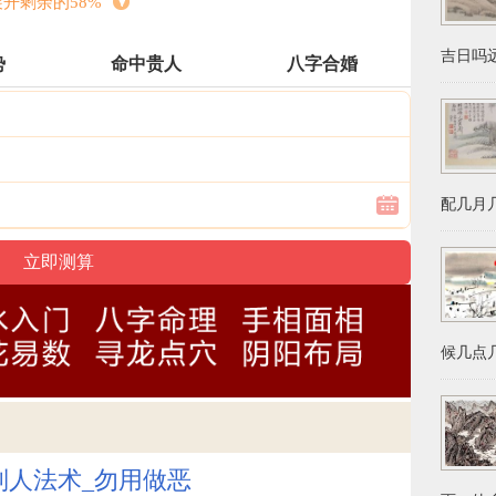
展开剩余的58%
吉日吗远
势
命中贵人
八字合婚
挥笔回了一首古诗：(万里家书只求墙，他会七尺
不到当初始皇帝。)亲人看后，非常惭愧，积极让
疚，也让出七尺地，因此总有了(六尺巷)。张英的
万古美谈。反过来，假如俩家各不相让，总是同
配几月几
怀坦荡，不小肚鸡肠得与失，宁愿令人3分也不肯
，给自己攒下福分和福报，人生之路越走越宽。
候几点几
与利得与失的恩怨当中，心无挂碍，一眸陈眉公
：(泰然自若，看庭前花开花落，去留无意，望天
制人法术_勿用做恶