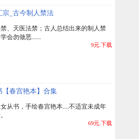
汇宗_古今制人禁法
之言：(圣贤之法，为而不争)，真实空气的人，劳
法禁、天医法禁；古人总结出来的制人禁
知，故天地莫能与之战)。
会勿做恶......
9元.下载
一息。众人皆知，乃大争。人，必须要空气。有
怀坦荡，厚道平静的供气量；有泰然自若，坦然
光。欲成大器，先养空气。
书【春宫艳本】合集
公楼门对门风水
风水穴位蟾蜍大石
房梁风水禁忌
风
女从书，手绘春宫艳本....不适宜未成年
读。
六根”与自然环境风水学的关联(序)
69元.下载