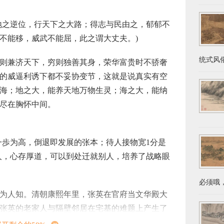
地之逆位，行天下之大路；得志与民由之，郁郁不
不能移，威武不能屈，此之谓大丈夫。)
统式风俗
则兼济天下，穷则独善其身，荣华富贵时不骄奢
的威逼利诱下都不妥协变节，这就是说真实有空
海；地之大，能养天地万物生灵；海之大，能纳
尽在胸怀中间。
一歩为高，倒退即发展的张本；待人接物宽1分是
人，心存厚道，可以到处迁就别人，培养了战略眼
必须哦，
为人知。清朝康熙年里，张英在官府当文华殿大
张英的老家人与隔壁邻居在宅基的难题上产生了
大，李家人给张英写了一封信作文，期待张英使