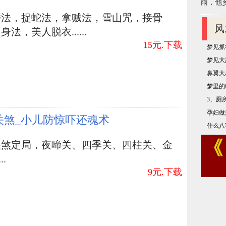
雨，他乡
，但不管在哪些的挫折下，却自始至终超逸潇
磨法，捉蛇法，拿贼法，雪山咒，接骨
士。贬官黄州之际，苏轼和朋友出行，殊不知来
风
法，美人脱衣......
伴们东躲西窜，狼狈不堪地找地区避雨，苏轼却
15元.下载
梦见抓
梦见大
鼻翼大
行。
梦里的
3、厕
雨任平生。
孕妇做
关煞_小儿防惊吓还魂术
斜照却相迎。
什么八
关煞定局，夜啼关、四季关、四柱关、金
吹雨打也无晴。
..
9元.下载
越发风雨萧瑟的那时候，更要把心放开，笑着说
中仍然潇洒坦然的人，才能做到真正有着海阔天空的
时笑容，还要学好在艰难中笑容。)那样胸襟空气的
，只是开心地去追求完美明天星辰。一切豁达大