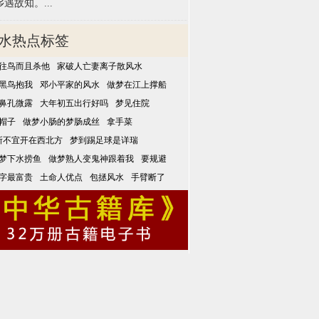
遇故知。...
水热点标签
往鸟而且杀他
家破人亡妻离子散风水
黑鸟抱我
邓小平家的风水
做梦在江上撑船
鼻孔微露
大年初五出行好吗
梦见住院
帽子
做梦小肠的梦肠成丝
拿手菜
所不宜开在西北方
梦到踢足球是详瑞
梦下水捞鱼
做梦熟人变鬼神跟着我
要规避
字最富贵
土命人优点
包拯风水
手臂断了