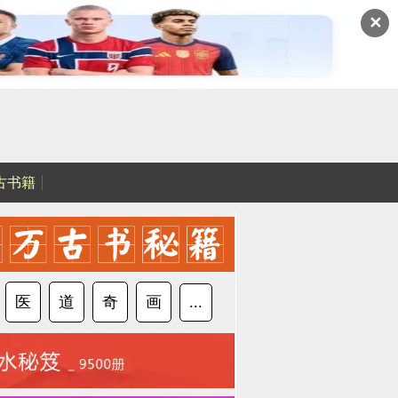
✕
古书籍
医
道
奇
画
...