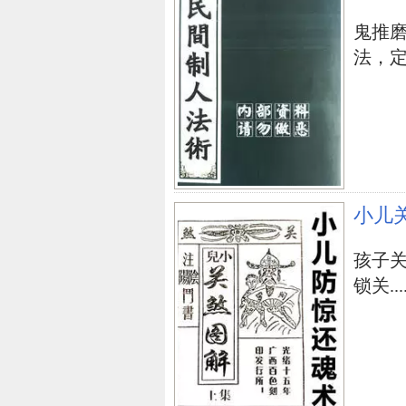
苏轼颠沛，再三贬官，乃至下狱
鬼推
洒，是我国在历史上真实的空气之
法，定身
到中途，忽然从天而降暴雨，小伙
悠然自得，一面走动一面作诗：
莫听穿林打叶声，何妨吟啸且徐
竹杖芒鞋轻胜马，谁怕，一蓑烟
小儿
料峭风轻轻吹酒醒，微冷，山上
孩子
回望素来萧瑟处，结业，也无风
锁关....
人活一辈子，会遭遇很多窘境，
(一蓑烟雨任平生)。在困顿时光
人生道路。赫尔岑说：(会在开心
人，从来不回过头去追寻昨日黄花