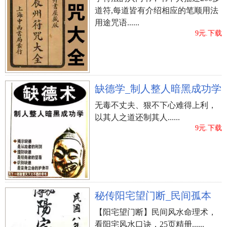
道符,每道皆有介绍相应的笔顺用法
用途咒语......
9元.下载
缺德学_制人整人暗黑成功学
无毒不丈夫、狠不下心难得上利，
以其人之道还制其人......
9元.下载
秘传阳宅望门断_民间孤本
【阳宅望门断】民间风水命理术，
看阳宅风水口诀，25页精册......