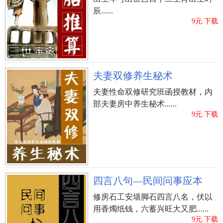
辰......
9元.下载
夫妻双修养生秘术
夫妻性命双修研究班函授教材，内
部夫妻房中养生秘术......
9元.下载
四言八句—民间问事应本
修房石工安墙脚石四言八名，伏以
用香燭纸钱，六蓄兴旺大又肥......
9元.下载