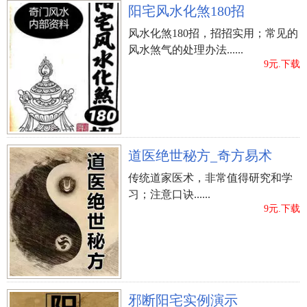
阳宅风水化煞180招
风水化煞180招，招招实用；常见的
风水煞气的处理办法......
9元.下载
道医绝世秘方_奇方易术
传统道家医术，非常值得研究和学
习；注意口诀......
9元.下载
邪断阳宅实例演示