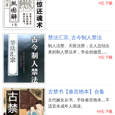
9元.下载
第三锤表明彼此一锤定音（一切就这么定了！）。
新一年早早已启航了，2020年是否可以使告别单身寻
找心上人呢，走桃花运旺不旺呢，热烈欢迎
点一下正
下方的《精品测算》
，精确计算专归属于您的谈恋爱
禁法汇宗_古今制人禁法
布局，祝你尽早寻找哪个对的心上人哦！
制人法禁、天医法禁；古人总结出
来的制人禁法术，学会勿做恶......
9元.下载
古禁书【春宫艳本】合集
古代嫁女从书，手绘春宫艳本....不
适宜未成年人阅读。
69元.下载