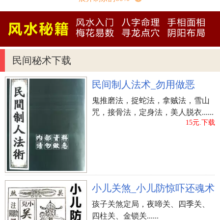
三九天时刻表
第一天：一月09日
第二天：1月10日
第三天：1月21日
民间秘术下载
第四天：1月12日
第五天：1月13日
民间制人法术_勿用做恶
第六天：1月14日
鬼推磨法，捉蛇法，拿贼法，雪山
第七天：1月15日
咒，接骨法，定身法，美人脱衣......
第八天：1月17日
15元.下载
第九天：1月17日
室内装修动工敲三锤有什么含意？
房屋装修，选个黄历吉日开展动工仪式，爆竹排完就
需要刚开始动工破土了，也就是用锤子敲三下，表明
小儿关煞_小儿防惊吓还魂术
动工破土，一切一切顺利。
第一锤表明承包方一定要干好；
孩子关煞定局，夜啼关、四季关、
四柱关、金锁关......
第二锤表明招标方一定出钱；