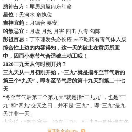
胎神占方：
库房厕屋内东年命
星位：
天河水 危执位
吉神宜趋：
月德合 要安
凶煞忌宜：
月虚 月煞 月害 四击 八专 勾陈
彭祖百忌：
丁不理发头必长疮 未不吃药有毒气体入肠
综合性上边的內容得知，这一天的破土在黄历所宜
中，因而小寒节气合适破土动工哦！
2020三九天从何时刚开始？
三九天从一月初刚开始，“三九”就是指冬至节气后的
第三个“九天”，即冬至节气后的第十九天到第二十七
天
“冬至节气后第三个第九天”就是指“三九九”，也是“三
九”和“四九”交叉之日，并不是“三九”，即“三九”是九
天并非一天。
大家说：“数九寒天，冷在三九”。“三九”一般出現在冬
至节气到惊蛰。
展开剩余的60%