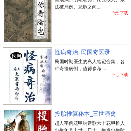
法破局例、龙脉之向.....
9元.下载
怪病奇治_民国奇医录
民国时期医生的私人笔记合集，各
种奇怪病例，值得参考......
9元.下载
投胎推算秘本_三世演禽
起人字例花甲纳音歌六十花甲推人
出生年号出世吉日十二生肖出生时