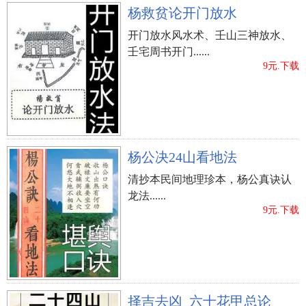
杨救贫论开门放水
开门放水风水术、壬山三神放水、
壬宅周书开门......
9元.下载
杨公决24山看地法
清抄本民间地理珍本，杨公真诀认
龙法......
9元.下载
择吉去凶_六十花甲总论