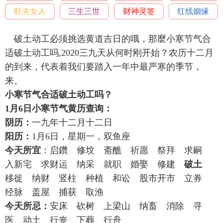
旺夫女人
三生三世
财神灵签
红线姻缘
破土动工必须挑选黄道吉日的哦，那麼小寒节气合
适破土动工吗,2020三九天从何时刚开始？农历十二月
的到来，代表着我们要踏入一年中最严寒的季节，
来。
小寒节气合适破土动工吗？
1月6日小寒节气黄历查询：
阴历：
一九年十二月十二日
阳历：
1月6日，星期一，双鱼座
今天所宜
：启鑽 修坟 斋醮 祈愿 祭拜 求嗣
入新宅 求财运 纳采 就职 婚娶 修建
破土
移徙 纳财 竖柱 种植 和讼 股市开市 立券
经脉 盖屋 捕获 取渔
今天所忌：
安床 砍树 上梁山 纳畜 消除 寻
医 动土 行丧 下葬 行舟