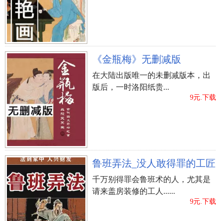
《金瓶梅》无删减版
小寒适合动土开工吗
在大陆出版唯一的未删减版本，出
上一篇：
小寒节气前一天搬新家安床好么,一年中小寒
版后，一时洛阳纸贵...
9元.下载
节气最冷的吗？
鲁班弄法_没人敢得罪的工匠
千万别得罪会鲁班术的人，尤其是
请来盖房装修的工人......
9元.下载