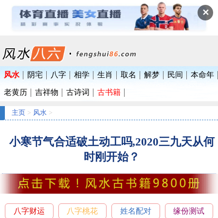
✕
风水
阴宅
八字
相学
生肖
取名
解梦
民间
本命年
老黄历
吉祥物
古诗词
古书籍
主页
>
风水
>
小寒节气合适破土动工吗,2020三九天从何
时刚开始？
八字财运
八字桃花
姓名配对
缘份测试