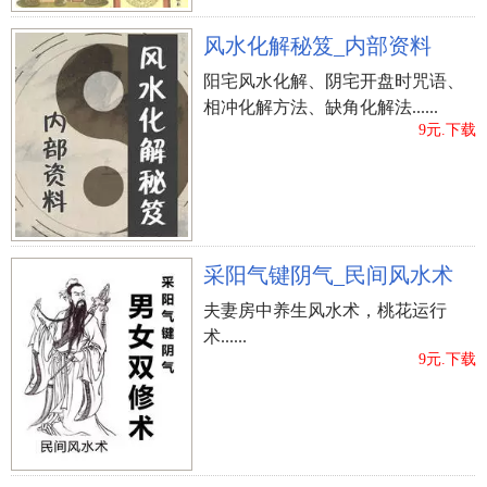
风水化解秘笈_内部资料
阳宅风水化解、阴宅开盘时咒语、
相冲化解方法、缺角化解法......
9元.下载
采阳气键阴气_民间风水术
夫妻房中养生风水术，桃花运行
术......
9元.下载