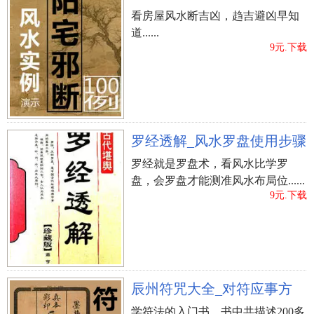
看房屋风水断吉凶，趋吉避凶早知
道......
9元.下载
罗经透解_风水罗盘使用步骤
罗经就是罗盘术，看风水比学罗
盘，会罗盘才能测准风水布局位......
9元.下载
辰州符咒大全_对符应事方
学符法的入门书，书中共描述200多