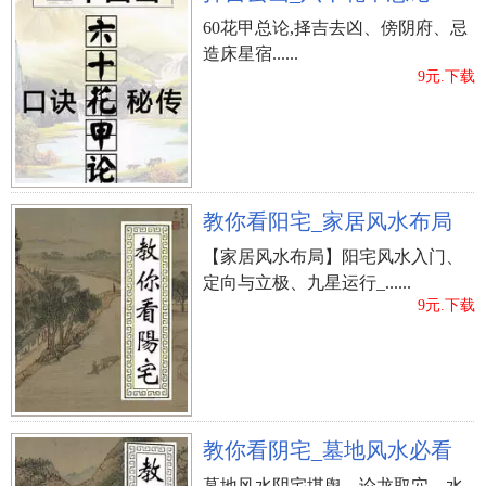
60花甲总论,择吉去凶、傍阴府、忌
造床星宿......
9元.下载
教你看阳宅_家居风水布局
【家居风水布局】阳宅风水入门、
定向与立极、九星运行_......
9元.下载
教你看阴宅_墓地风水必看
墓地风水阴宅堪舆、论龙取穴、水