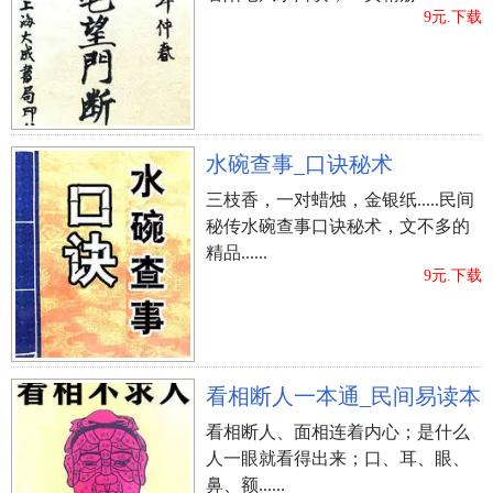
9元.下载
水碗查事_口诀秘术
三枝香，一对蜡烛，金银纸.....民间
秘传水碗查事口诀秘术，文不多的
精品......
9元.下载
看相断人一本通_民间易读本
看相断人、面相连着内心；是什么
人一眼就看得出来；口、耳、眼、
鼻、额......