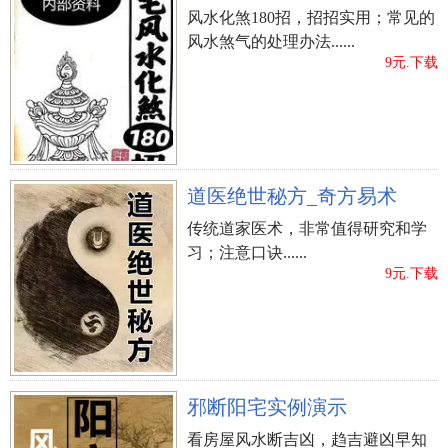
风水化煞180招，招招实用；常见的
风水煞气的处理办法......
9元.下载
道医绝世秘方_奇方易术
传统道家医术，非常值得研究和学
习；注意口诀......
9元.下载
邪断阳宅实例演示
看房屋风水断吉凶，趋吉避凶早知