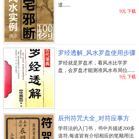
道......
9元.下载
罗经透解_风水罗盘使用步骤
罗经就是罗盘术，看风水比学罗
盘，会罗盘才能测准风水布局位......
9元.下载
辰州符咒大全_对符应事方
学符法的入门书，书中共描述200多
道符,每道皆有介绍相应的笔顺用法