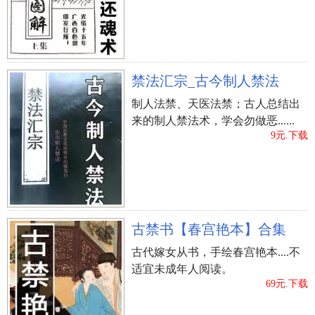
【管理决策】：扭转乾坤的時刻早已来临，切不可
错过了好时机。尽量谨小慎微，渐近有利有益。以
谦恭的心态为人处事，能够获得强大的适用，会得
到 重特大取得成功。
禁法汇宗_古今制人禁法
制人法禁、天医法禁；古人总结出
春节有哪些风俗习惯风俗习惯？
来的制人禁法术，学会勿做恶......
9元.下载
是一年之岁首，传统定义上的“年节”。别名新
年、新岁、新春、新禧、年禧、大年夜等，口口声
声又被称为度岁、庆岁、新年、过新年。新春佳节
有悠久的历史，由上古时代岁首祈年祭拜演化而
成。天地万物本乎天、人本乎祖，祈年祭拜、敬天
古禁书【春宫艳本】合集
法祖，报本反始也。春节的起源有着深遂的文化底
古代嫁女从书，手绘春宫艳本....不
蕴，在承传发展趋势中安装了丰富的历史时间文化
适宜未成年人阅读。
内涵。在春节假期，中国各省均有举办各种各样祝
69元.下载
贺新春活动，繁华喜气氛围洋溢着；这种主题活动