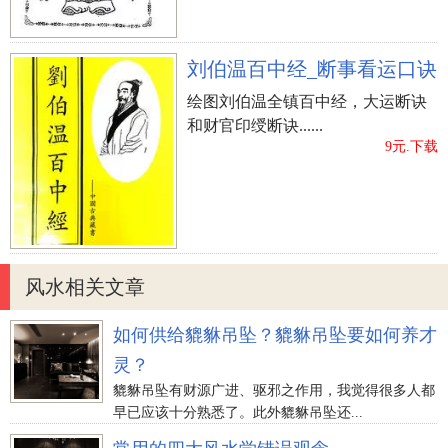
刘伯温百中经_断事看运口诀
绘图刘伯温全镇百中经，大运断诀
和财官印绶断诀......
9元.下载
风水相关文章
如何供给貔貅吊坠？貔貅吊坠要如何养才
灵？
貔貅吊坠有财源广进、驱邪之作用，我觉得很多人都
早已应该十分熟悉了。此外貔貅吊坠还...