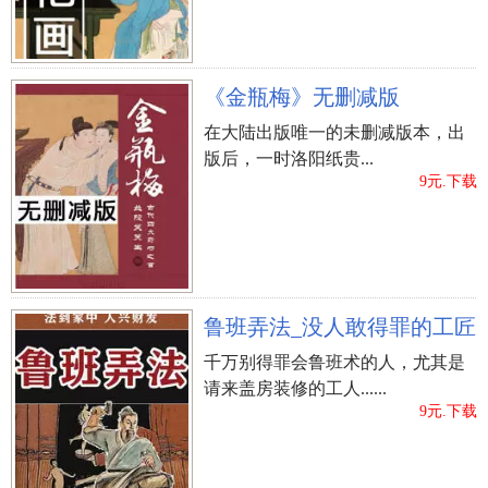
以除旧布新、迎禧接福、拜神拜祖、祈祷丰年为具
体内容，方式多种多样，含有浓厚的各地区特点，
凝聚力着华夏文明的文化艺术精粹。
《金瓶梅》无删减版
俗话说得好“好命比不上运好”，人的天神已定，
在大陆出版唯一的未删减版本，出
惟一能好好地掌握的就是自身的“运”，人有旦夕祸
版后，一时洛阳纸贵...
福天有不测风云，快应用。
【精典计算】
作用，详
9元.下载
尽认识自己的运程吧！
鲁班弄法_没人敢得罪的工匠
千万别得罪会鲁班术的人，尤其是
请来盖房装修的工人......
9元.下载