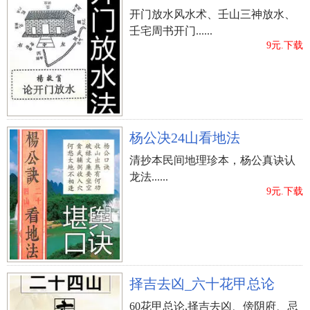
开门放水风水术、壬山三神放水、
壬宅周书开门......
9元.下载
杨公决24山看地法
清抄本民间地理珍本，杨公真诀认
龙法......
9元.下载
择吉去凶_六十花甲总论
60花甲总论,择吉去凶、傍阴府、忌