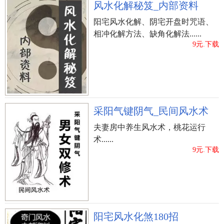
风水化解秘笈_内部资料
阳宅风水化解、阴宅开盘时咒语、
相冲化解方法、缺角化解法......
9元.下载
采阳气键阴气_民间风水术
夫妻房中养生风水术，桃花运行
术......
9元.下载
阳宅风水化煞180招