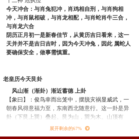
十二神 危执位
今天冲合：与肖兔犯冲，肖鸡相自刑，与肖狗相
冲，与肖鼠相破，与肖龙相配，与肖蛇肖牛三合，
与肖龙六合
阴历正月初一是新春佳节，从黄历吉日看来，这一
天并并不是吉日吉时，因为今天冲兔，因此 属蛇人
要确保安全，做事需慎重。
老皇历今天艮卦
风山渐（渐卦）渐近蓄德 上卦
【象曰】：俊鸟幸而出笼中，摆脱灾祸显威武，一
朝春风得意福力至，东南西北随意行。这一卦是异
卦（下艮上巽）叠起。艮为山，巽为木。山顶有
木，慢慢发展，山也伴随着提高。它是慢慢发展的
展开剩余的67%
全过程，因此 称渐，渐即进，逐渐前行而不极速。