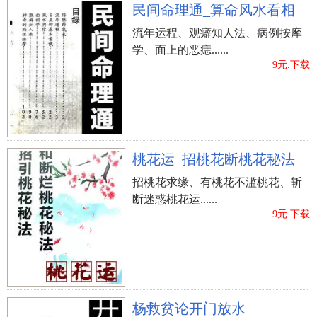
民间命理通_算命风水看相
流年运程、观癖知人法、病例按摩
学、面上的恶痣......
9元.下载
桃花运_招桃花断桃花秘法
招桃花求缘、有桃花不滥桃花、斩
断迷惑桃花运......
9元.下载
杨救贫论开门放水