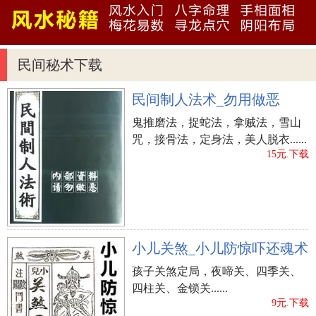
【工作】：在历经一个相对静止的阶段后，从头开
始了工作的新环节。这时候最怕的是心浮气躁急于
求成，尽量顺序勤奋，踏踏实实。同是留意道德修
民间秘术下载
养，以沉着冷静、谦虚的心态看待工作，可无往而
不利。
民间制人法术_勿用做恶
【做生意】：正处于平稳往前发展趋势的环节，定
鬼推磨法，捉蛇法，拿贼法，雪山
要掌握机会，既不能贪图安逸，也不必止步不前，
咒，接骨法，定身法，美人脱衣......
而应采用逐渐前行的对策，量力而为。遵循商业伦
15元.下载
理，以优良的服务项目，市场开拓。
【求名】：效法花草树木扎根山顶，慢慢生长发育
的精神实质。在品行和课业2个层面，踏踏实实地提
升自己。另外，担负起改进社会发展风俗习惯的义
务。求名应以渐近为宜，切勿争进。
小儿关煞_小儿防惊吓还魂术
【出门】：充分准备，坦然出门，一路平安。
孩子关煞定局，夜啼关、四季关、
【婚恋交友】：不能急于求成。幸福快乐、幸福，
四柱关、金锁关......
9元.下载
夫妇白头到老和睦。