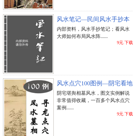
风水笔记—民间风水手抄本
内部资料，风水手抄笔记；看风水
大师如何布局风水阵......
老皇历今日卦象
春节有哪些习俗风俗
9元.下载
上一篇：
农历一月二十能够签订开张吗？
风水点穴100图例—阴宅看地
阴宅堪舆相墓风水，图文实例解说
非常值得收藏，一百多个风水点穴
案例......
9元.下载