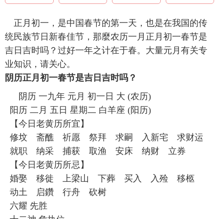
正月初一，是中国春节的第一天，也是在我国的传
统民族节日新春佳节，那麼农历一月正月初一春节是
吉日吉时吗？过好一年之计在于春。大量元月有关专
业知识，请关心。
阴历正月初一春节是吉日吉时吗？
阴历 一九年 元月 初一日 大 (农历)
阳历 二月 五日 星期二 白羊座 (阳历)
【今日老黄历所宜】
修坟 斋醮 祈愿 祭拜 求嗣 入新宅 求财运
就职 纳采 捕获 取渔 安床 纳财 立券
【今日老黄历所忌】
婚娶 移徙 上梁山 下葬 买入 入殓 移柩
动土 启鑽 行舟 砍树
六耀 先胜