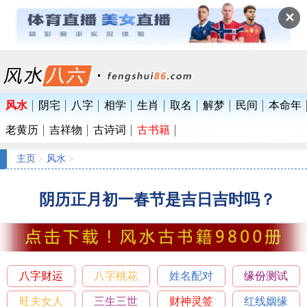
✕
风水
阴宅
八字
相学
生肖
取名
解梦
民间
本命年
老黄历
吉祥物
古诗词
古书籍
主页
>
风水
>
阴历正月初一春节是吉日吉时吗？
八字财运
八字桃花
姓名配对
缘份测试
旺夫女人
三生三世
财神灵签
红线姻缘