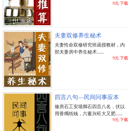
9元.下载
夫妻双修养生秘术
夫妻性命双修研究班函授教材，内
部夫妻房中养生秘术......
9元.下载
四言八句—民间问事应本
修房石工安墙脚石四言八名，伏以
用香燭纸钱，六蓄兴旺大又肥......
9元.下载