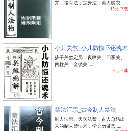
咒，接骨法，定身法，美人脱衣......
又累又饿，无意赏月，要直到第二天放暑假了，情绪
15元.下载
释放压力，兴致盎然，才在晚上好好地赏月一番。
中国香港中秋节习俗：放天灯
此外也有放天灯的，天灯即孔明灯，是拿纸绑成大型
的灯，灯下燃烛，热流上腾，使灯飞舞半空中，让人
欢歌笑语追求。在从前的新界地域，大部分人全是务
小儿关煞_小儿防惊吓还魂术
农工作人员，八月十五远沒有到庆贺之时。在收种水
孩子关煞定局，夜啼关、四季关、
稻田以前的中秋佳节，新界地域的香港人多是燃放烟
四柱关、金锁关......
9元.下载
花孔明灯来开展祈愿。
从二零一零年刚开始，因为充分考虑发生火灾事故及
危害飞机起飞的原因，香港特区政府刚开始号召群众
切忌随意燃放烟花天灯。假如由于燃放烟花天灯引起
火灾事故，或燃放烟花宽度超出两米的天灯，责任者
禁法汇宗_古今制人禁法
能够被案审。
制人法禁、天医法禁；古人总结出
中国香港中秋节习俗：煲蜡
来的制人禁法术，学会勿做恶......
针对早期的港人而言，煲蜡也是她们钟爱的中秋月夜