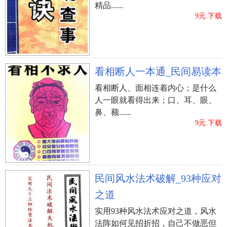
精品......
9元.下载
看相断人一本通_民间易读本
看相断人、面相连着内心；是什么
人一眼就看得出来；口、耳、眼、
鼻、额......
9元.下载
民间风水法术破解_93种应对
之道
实用93种风水法术应对之道，风水
法阵如何见招折招，自己不做恶但