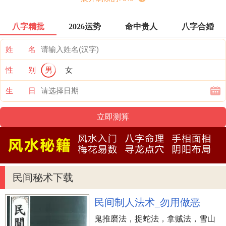
一空。数日后，深坑便产生疫情。这时候，村中父老
忽获观音菩萨报梦，说成要是在中秋节扇舞魔龙，便
八字精批
2026运势
命中贵人
八字合婚
可将疫情祛除。事有偶然，这一举动居然见效。此
姓 名
后，舞火龙的风俗习惯就广为流传了出来。
中国香港中秋节习俗：花灯会
性 别
男
女
中秋节期内，香港好几处都是会举办中秋节花灯会，
生 日
让游客与群众相聚同贺新春佳节。在其中以维秘生态
公园的中秋节花灯会经营规模较大 ，丰富多彩综艺节
目包含花灯展览会、传统技艺演出、手机游戏货摊及
灯迷竟猜等。
中国香港中秋节习俗：追月
以往在中国香港，大家过去了中秋节兴犹未尽，在十
民间秘术下载
六夜也要再欢乐一次，其名烂漫，唤为“追月”。
香港特区政府早前制订假期规章制度，要求农历八月
民间制人法术_勿用做恶
十五工作，第二天才群众放假了一天，而农历八月十
鬼推磨法，捉蛇法，拿贼法，雪山
五逢年过节那一天，大家下班了回到家都八九点了，