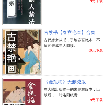
9元.下载
主题活动之一。
中秋节夜宴以后，在公园赏月吃月饼一番，月饼铁盒
随后空出。小朋友们喜爱把其作为容器来烧蜡，待蜡
溶化后，再洒水，最终达玛树脂四溅并造成高溫水蒸
汽。
古禁书【春宫艳本】合集
针对小孩而言，这是一个简易刺激性的综艺节目，但
古代嫁女从书，手绘春宫艳本....不
却极为非常容易造成 烧伤烫伤安全事故，因而在上个
适宜未成年人阅读。
十世纪，香港特区政府刚开始号召群众不必煲蜡。
69元.下载
中秋节加班加点工资怎么算
9月13日是三倍工资。
中秋佳节当日假如员工加班加点应依照不少于员工自
己日或钟头薪水的300%付款加班费。
《金瓶梅》无删减版
9月14日和9月15是二倍薪水。 9月14日和9月15是礼拜
在大陆出版唯一的未删减版本，出
天。
版后，一时洛阳纸贵...
礼拜天归属于国家规定的法定节假日，法定节假日的
9元.下载
加班费应是自己日工资的二倍。