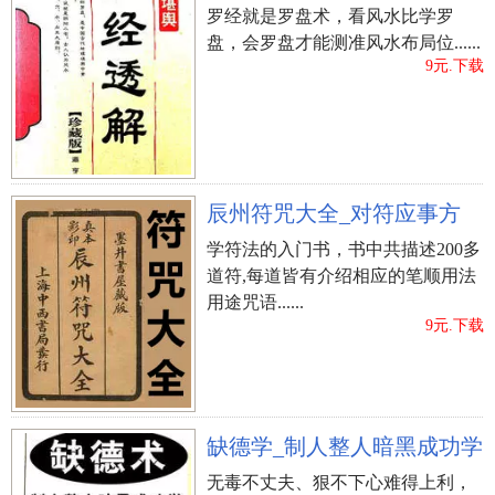
罗经就是罗盘术，看风水比学罗
盘，会罗盘才能测准风水布局位......
9元.下载
辰州符咒大全_对符应事方
学符法的入门书，书中共描述200多
道符,每道皆有介绍相应的笔顺用法
用途咒语......
9元.下载
缺德学_制人整人暗黑成功学
无毒不丈夫、狠不下心难得上利，