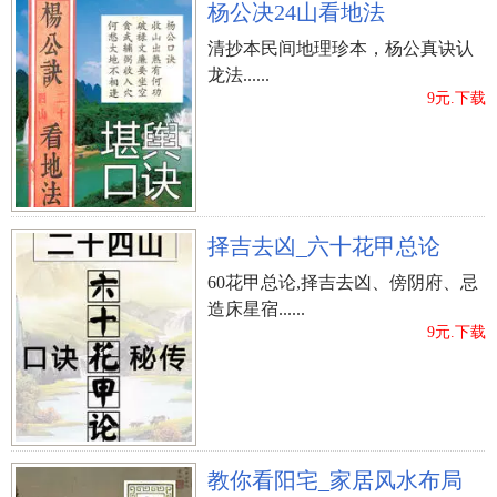
杨公决24山看地法
清抄本民间地理珍本，杨公真诀认
龙法......
9元.下载
择吉去凶_六十花甲总论
60花甲总论,择吉去凶、傍阴府、忌
造床星宿......
9元.下载
教你看阳宅_家居风水布局