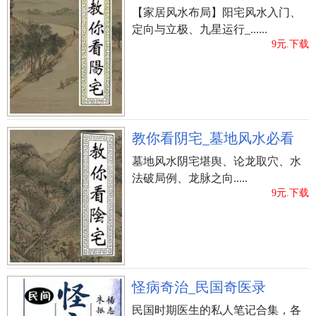
【家居风水布局】阳宅风水入门、
定向与立极、九星运行_......
9元.下载
教你看阴宅_墓地风水必看
墓地风水阴宅堪舆、论龙取穴、水
法破局例、龙脉之向.....
9元.下载
怪病奇治_民国奇医录
民国时期医生的私人笔记合集，各