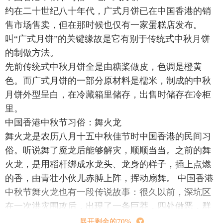
约在二十世纪八十年代，广式月饼已在中国香港的销
售市场售卖，但在那时候也仅有一家蛋糕店发布。
叫“广式月饼”的关键缘故是它有别于传统式中秋月饼
的制做方法。
先前传统式中秋月饼全是由糖桨做皮，色调是橙黄
色。而广式月饼的一部分原材料是檽米，制成的中秋
月饼外型呈白，在冷藏箱里储存，出售时储存在冷柜
里。
中国香港中秋节习俗：舞火龙
舞火龙是农历八月十五中秋佳节时中国香港的民间习
俗。听说舞了魔龙后能够解灾，顺顺当当。之前的舞
火龙，是用稻杆绑成水龙头、龙身的样子，插上点燃
的香，由青壮小伙儿赤膊上阵，挥动扇舞。 中国香港
中秋节舞火龙也有一段传说故事：很久以前，深坑区
在一次洪灾围攻后，出現了一条巨莽，四处做恶，群
众们四出抓捕，总算把它枪杀。没想到隔日巨莽洗劫
展开剩余的70%