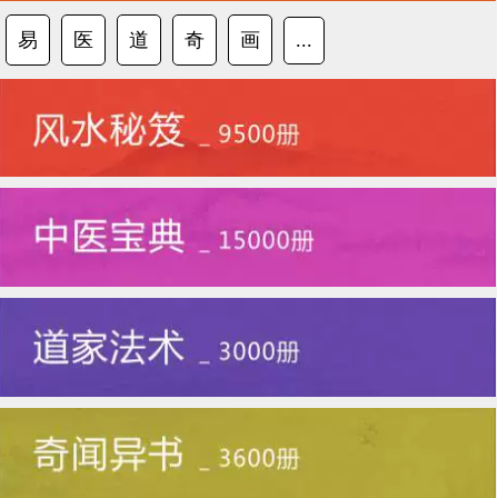
易
医
道
奇
画
...