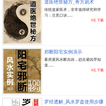
道医绝世秘方_奇方易术
传统道家医术，非常值得研究和学
习；注意口诀......
9元.下载
邪断阳宅实例演示
看房屋风水断吉凶，趋吉避凶早知
道......
9元.下载
罗经透解_风水罗盘使用步骤