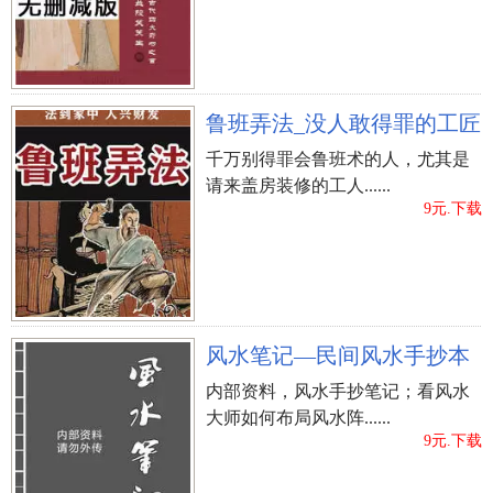
人生道路的八字命局虽已终究，可是提早掌握把握自
身的将来好运，可以解灾，得到 更美好明天。
计算十年大运热烈欢迎
点一下下边的《精品测算》
精
鲁班弄法_没人敢得罪的工匠
确计算，愿您一生幸福！
千万别得罪会鲁班术的人，尤其是
请来盖房装修的工人......
9元.下载
风水笔记—民间风水手抄本
内部资料，风水手抄笔记；看风水
大师如何布局风水阵......
中秋加班工资怎么算
9元.下载
上一篇：
农历八月二十一喜神方位查看！