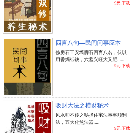
9元.下载
四言八句—民间问事应本
修房石工安墙脚石四言八名，伏以
用香燭纸钱，六蓄兴旺大又肥......
9元.下载
吸财大法之横财秘术
风水师不传之秘择住宅法事事顺利
法，五大化煞法器......
9元.下载