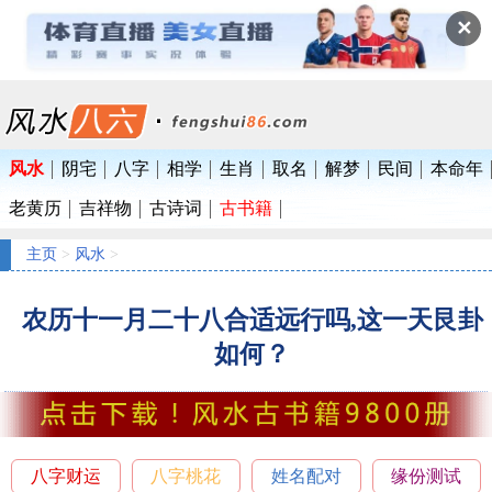
✕
风水
阴宅
八字
相学
生肖
取名
解梦
民间
本命年
老黄历
吉祥物
古诗词
古书籍
主页
>
风水
>
农历十一月二十八合适远行吗,这一天艮卦
如何？
八字财运
八字桃花
姓名配对
缘份测试