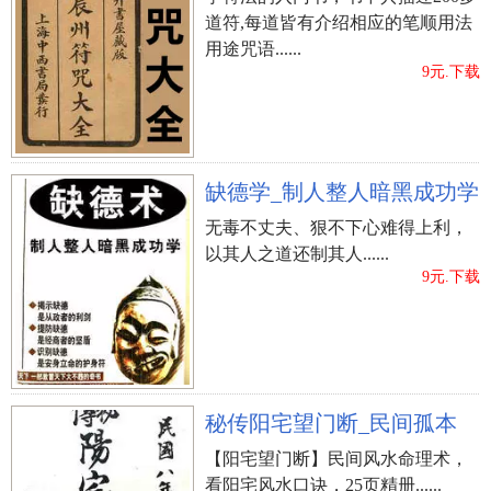
道符,每道皆有介绍相应的笔顺用法
用途咒语......
9元.下载
缺德学_制人整人暗黑成功学
无毒不丈夫、狠不下心难得上利，
以其人之道还制其人......
9元.下载
秘传阳宅望门断_民间孤本
【阳宅望门断】民间风水命理术，
看阳宅风水口诀，25页精册......