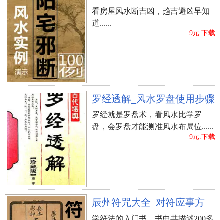
看房屋风水断吉凶，趋吉避凶早知
道......
9元.下载
罗经透解_风水罗盘使用步骤
罗经就是罗盘术，看风水比学罗
盘，会罗盘才能测准风水布局位......
9元.下载
辰州符咒大全_对符应事方
学符法的入门书，书中共描述200多