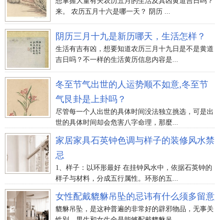
想掌握大量有关农历五月的生活及其凶黄道吉日吗？
来。 农历五月十六是哪一天？ 阴历 ...
阴历三月十九是新历哪天，生活怎样？
生活有吉有凶，想要知道农历三月十九日是不是黄道
吉日吗？不一样的生活黄历信息内容是...
冬至节气出世的人运势顺不如意,冬至节
气艮卦是上卦吗？
尽管每一个人出世的具体时间没法独立挑选，可是出
世的具体时间却会危害八字命理，那麼...
家居家具石英钟色调与样子的装修风水禁
忌
1、样子：以环形最好 在挂钟风水中，依据石英钟的
样子与材料，分成五行属性。环形的五...
女性配戴貔貅吊坠的忌讳有什么须多留意
貔貅吊坠，是这种普遍的非常好的辟邪物品，无事关
性別，男生和女生全是能够配戴貔貅吊...