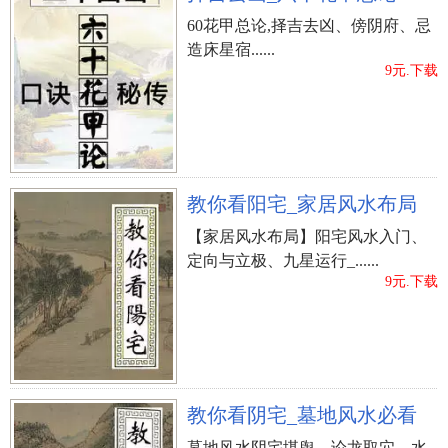
60花甲总论,择吉去凶、傍阴府、忌
造床星宿......
9元.下载
教你看阳宅_家居风水布局
【家居风水布局】阳宅风水入门、
定向与立极、九星运行_......
9元.下载
教你看阴宅_墓地风水必看
墓地风水阴宅堪舆、论龙取穴、水