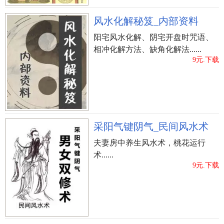
风水化解秘笈_内部资料
阳宅风水化解、阴宅开盘时咒语、
相冲化解方法、缺角化解法......
9元.下载
采阳气键阴气_民间风水术
夫妻房中养生风水术，桃花运行
术......
9元.下载