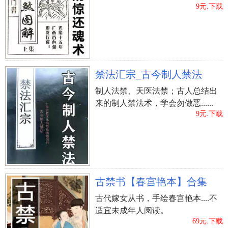
拜曰
9元.下载
阴历 一八年 十一月 廿七日 阳历 01月 02日 星期
三
阴历 一八年 十一月 廿八日 阳历 01月 03日 星期
禁法汇宗_古今制人禁法
四
制人法禁、天医法禁；古人总结出
来的制人禁法术，学会勿做恶......
阴历 一八年 十一月 廿九日 阳历 01月 04日 星期
9元.下载
五
阴历 一八年 十一月 三十日 阳历 01月 05日 星期
六
农历十一月二十八卦象解析
古禁书【春宫艳本】合集
老皇历今天艮卦 风雷益（益卦）损上益下 上卦
古代嫁女从书，手绘春宫艳本....不
适宜未成年人阅读。
【象曰】：扭转乾坤吉气发，很多年枯木又盛开，
69元.下载
枝干再生多繁茂，几人见了几人夸。这一卦是异卦