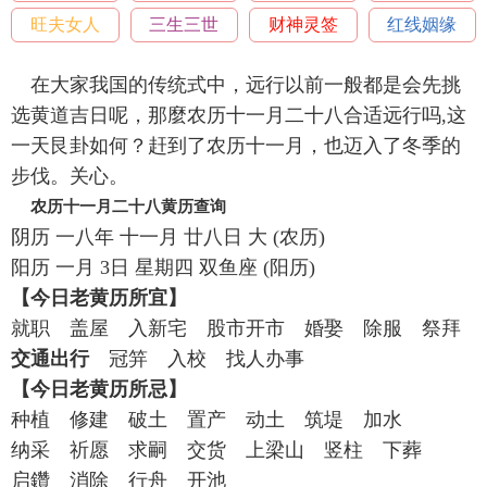
旺夫女人
三生三世
财神灵签
红线姻缘
在大家我国的传统式中，远行以前一般都是会先挑
选黄道吉日呢，那麼农历十一月二十八合适远行吗,这
一天艮卦如何？赶到了农历十一月，也迈入了冬季的
步伐。关心。
农历十一月二十八黄历查询
阴历 一八年 十一月 廿八日 大 (农历)
阳历 一月 3日 星期四 双鱼座 (阳历)
【今日老黄历所宜】
就职 盖屋 入新宅 股市开市 婚娶 除服 祭拜
交通出行
冠笄 入校 找人办事
【今日老黄历所忌】
种植 修建 破土 置产 动土 筑堤 加水
纳采 祈愿 求嗣 交货 上梁山 竖柱 下葬
启鑽 消除 行舟 开池