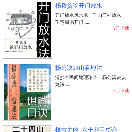
杨救贫论开门放水
开门放水风水术、壬山三神放水、
壬宅周书开门......
9元.下载
杨公决24山看地法
清抄本民间地理珍本，杨公真诀认
龙法......
9元.下载
择吉去凶_六十花甲总论