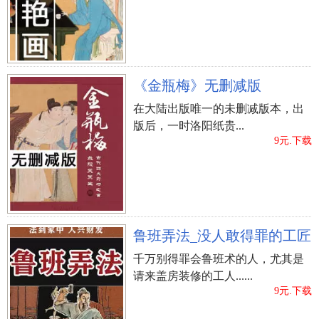
（下震上巽）叠起。巽为风；震为雷。天雷波澜壮
阔，其势愈强，雷愈响，天雷相帮互长，交相帮
助。此卦与损卦反过来。它是损上以益下，后面一
种是损下以益上。二卦论述的是损益表的标准。
《金瓶梅》无删减版
【工作】：胆大资金投入，敢于适用别人工作，必
在大陆出版唯一的未删减版本，出
相辅相成。英勇前行，胸怀坦荡。要是善解人意、
版后，一时洛阳纸贵...
纯真、谦逊，工作必然日益增加，前途无可限量。
9元.下载
助人为乐宜及时，要在紧急，发展工作，內部团结
一致，民心所向，塑造毅力，不害怕冒险犯难。
【做生意】：勿追求完美蝇头小利，让有利于消费
者，反倒必获丰富盈利。切勿贪心不足。在碰到风
鲁班弄法_没人敢得罪的工匠
险时要向别人请教，争得诚信的支援。
千万别得罪会鲁班术的人，尤其是
请来盖房装修的工人......
9元.下载