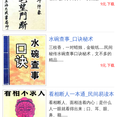
9元.下载
水碗查事_口诀秘术
三枝香，一对蜡烛，金银纸.....民间
秘传水碗查事口诀秘术，文不多的
精品......
9元.下载
看相断人一本通_民间易读本
看相断人、面相连着内心；是什么
人一眼就看得出来；口、耳、眼、
鼻、额......