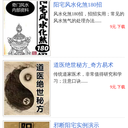
阳宅风水化煞180招
风水化煞180招，招招实用；常见的
风水煞气的处理办法......
9元.下载
道医绝世秘方_奇方易术
传统道家医术，非常值得研究和学
习；注意口诀......
9元.下载
邪断阳宅实例演示