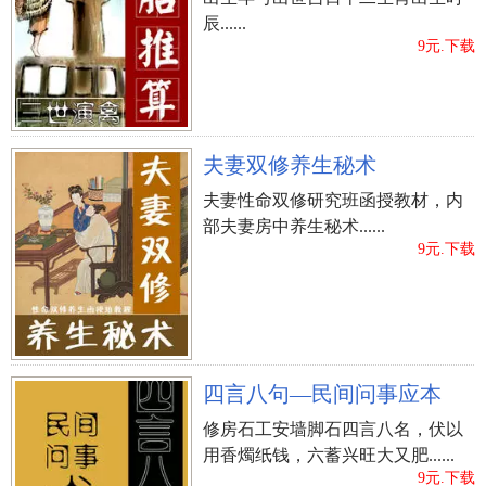
辰......
9元.下载
夫妻双修养生秘术
夫妻性命双修研究班函授教材，内
部夫妻房中养生秘术......
9元.下载
四言八句—民间问事应本
修房石工安墙脚石四言八名，伏以
用香燭纸钱，六蓄兴旺大又肥......
9元.下载