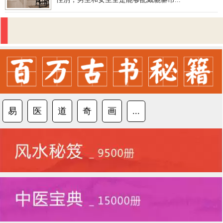
易
医
道
奇
画
...