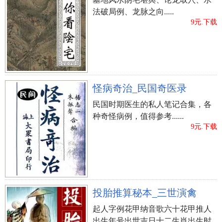
法破局例、龙脉之向.....
9元.下载
怪病奇治_民国奇医录
民国时期医生的私人笔记合集，各
种奇怪病例，值得参考......
9元.下载
投胎推算秘本_三世演禽
起人字例花甲纳音歌六十花甲推人
出生年号出世吉日十二生肖出生时