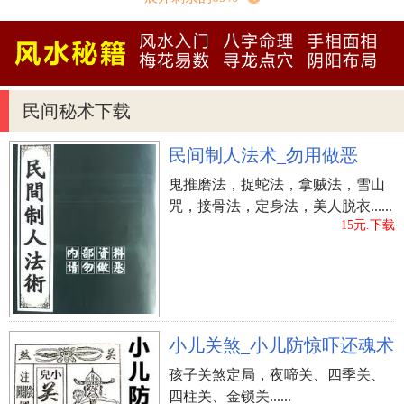
阴历 一八年 十一月 十一日 阳历 十二月 17日 星
期一
民间秘术下载
阴历 一八年 十一月 十二日 阳历 十二月 18日 星
期二
民间制人法术_勿用做恶
阴历 一八年 十一月 十六日 阳历 十二月 22日 星
鬼推磨法，捉蛇法，拿贼法，雪山
期六
咒，接骨法，定身法，美人脱衣......
15元.下载
阴历 一八年 十一月 十七日 阳历 十二月 23日 礼
拜曰
阴历 一八年 十一月 廿三日 阳历 十二月 29日 星
期六
小儿关煞_小儿防惊吓还魂术
孩子关煞定局，夜啼关、四季关、
阴历 一八年 十一月 廿四日 阳历 十二月 30日 礼
四柱关、金锁关......