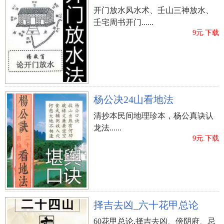
开门放水风水术、壬山三神放水、
壬宅周书开门......
9元.下载
杨公决24山看地法
清抄本民间地理珍本，杨公真诀认
龙法......
9元.下载
择吉去凶_六十花甲总论
60花甲总论,择吉去凶、傍阴府、忌