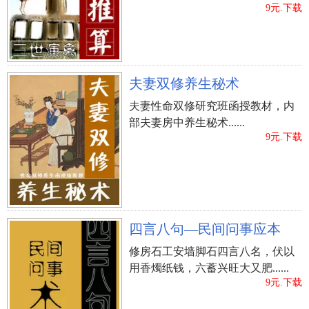
9元.下载
夫妻双修养生秘术
夫妻性命双修研究班函授教材，内
部夫妻房中养生秘术......
9元.下载
四言八句—民间问事应本
修房石工安墙脚石四言八名，伏以
用香燭纸钱，六蓄兴旺大又肥......
9元.下载