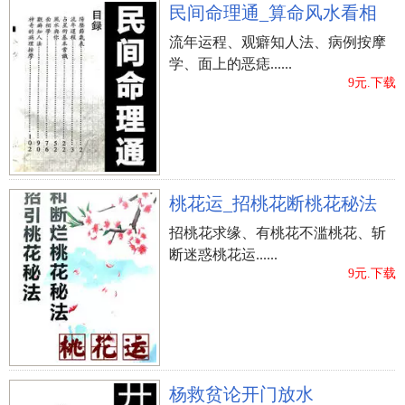
民间命理通_算命风水看相
流年运程、观癖知人法、病例按摩
学、面上的恶痣......
9元.下载
桃花运_招桃花断桃花秘法
招桃花求缘、有桃花不滥桃花、斩
断迷惑桃花运......
9元.下载
杨救贫论开门放水