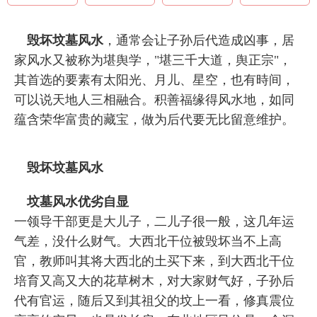
毁坏坟墓风水
，通常会让子孙后代造成凶事，居
家风水又被称为堪舆学，"堪三千大道，舆正宗"，
其首选的要素有太阳光、月儿、星空，也有時间，
可以说天地人三相融合。积善福缘得风水地，如同
蕴含荣华富贵的藏宝，做为后代要无比留意维护。
毁坏坟墓风水
坟墓风水优劣自显
一领导干部更是大儿子，二儿子很一般，这几年运
气差，没什么财气。大西北干位被毁坏当不上高
官，教师叫其将大西北的土买下来，到大西北干位
培育又高又大的花草树木，对大家财气好，子孙后
代有官运，随后又到其祖父的坟上一看，修真震位