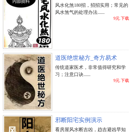
风水化煞180招，招招实用；常见的
风水煞气的处理办法......
9元.下载
道医绝世秘方_奇方易术
传统道家医术，非常值得研究和学
习；注意口诀......
9元.下载
邪断阳宅实例演示
看房屋风水断吉凶，趋吉避凶早知