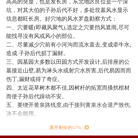
高高的突显，也是发长房，东北地区艮位是一个深
坑，对其大伯的子孙后代不好，多处坟墓风水显示
信息都旺长房。好穴地的风水罗盘勘察方式：
一、穴要暖(即藏风聚气),选定之穴要挡风遮雨,尽可
能找寻沒有风或风小的部位。
二、尽量减少穴前有小河沟而流水直去,变成牵牛水,
造成 子孙后代损丁漏财。
三、因墓园大多数以田园方式开发设计,后排座的公
墓接近山壁,易为淋头水或射穴水所害,后代易因而而
伤丁,漏财或得了奇症。
四、太近花草树木都不佳,因树杆的拓宽而搔扰棺材
而使子孙后代躁动不安。
五、要绕开黄泉路线度,由于接到黄泉水会退产致伤,
决不会能用。
六、不可取空亡线度,由于线度空亡会使后代溃败。
展开剩余的57%
墓牌风水学毁坏主凶吉