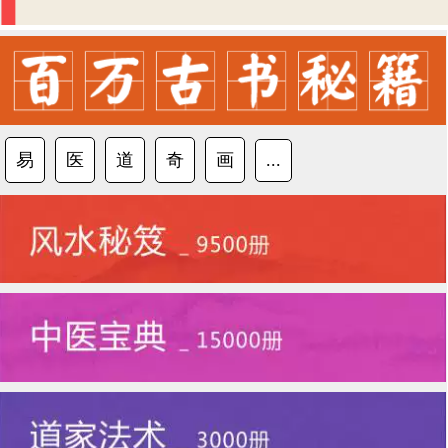
易
医
道
奇
画
...