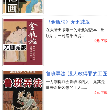
阴宅风水明堂
阴宅风水立向法则
上一篇：
地理风水择吉日
《金瓶梅》无删减版
在大陆出版唯一的未删减版本，出
版后，一时洛阳纸贵...
9元.下载
鲁班弄法_没人敢得罪的工匠
千万别得罪会鲁班术的人，尤其是
请来盖房装修的工人......
9元.下载