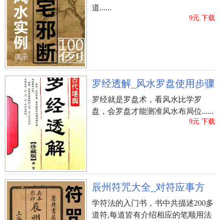
道......
9元.下载
罗经透解_风水罗盘使用步骤
罗经就是罗盘术，看风水比学罗
盘，会罗盘才能测准风水布局位......
9元.下载
辰州符咒大全_对符应事方
学符法的入门书，书中共描述200多
道符,每道皆有介绍相应的笔顺用法