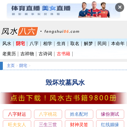
✕
风水
阴宅
八字
相学
生肖
取名
解梦
民间
本命年
老黄历
吉祥物
古诗词
古书籍
主页
>
阴宅
>
毁坏坟墓风水
八字财运
八字桃花
姓名配对
缘份测试
旺夫女人
三生三世
财神灵签
红线姻缘