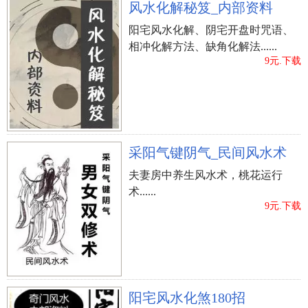
风水化解秘笈_内部资料
阳宅风水化解、阴宅开盘时咒语、
相冲化解方法、缺角化解法......
9元.下载
采阳气键阴气_民间风水术
夫妻房中养生风水术，桃花运行
术......
9元.下载
阳宅风水化煞180招