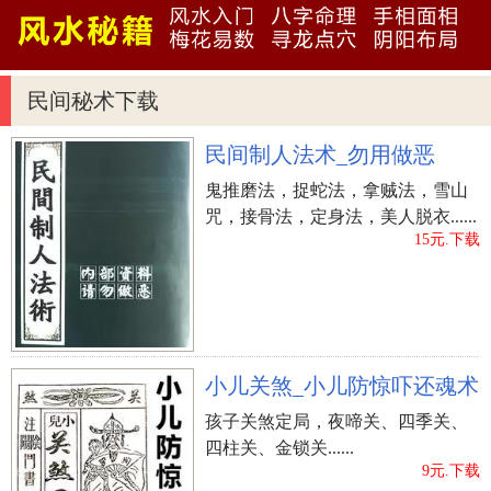
一、墓牌损坏或裂开者，上端损坏主克应一、四、
七房头顶部损害;中间损坏者，主克应二、五、八房
五脏六腑病症或动刀;下边损坏考，主克应三、六、
民间秘术下载
九房脚部损害。
二、不能自然石(没经裁整)为墓牌，不然子孙后代易
民间制人法术_勿用做恶
有断决香烛或残疾、病重或成义子之克应不吉。
鬼推磨法，捉蛇法，拿贼法，雪山
三、墓牌以上，绿苔散生或野草遮盖、葛藤攀活
咒，接骨法，定身法，美人脱衣......
者，主子孙后代久年病之克应。
15元.下载
四、墓牌颜色黯淡者，主子孙后代运势较不如意，
且穴内易有冰满棺之状况。
五、墓牌倒陷、埋入土中者，主子孙后代不和睦、
杂乱无章，且易出颠狂(神经分裂)的人。
小儿关煞_小儿防惊吓还魂术
六、墓牌上面有鸟禽在其上粪泄者，要立刻清除整
孩子关煞定局，夜啼关、四季关、
洁，不然子孙后代会出现头疼之克应。
四柱关、金锁关......
七、墓牌所有变成暗灰黑色者，主子孙后代运势不
9元.下载
顺遂，工作也会遭受阻拦，劳心劳力。