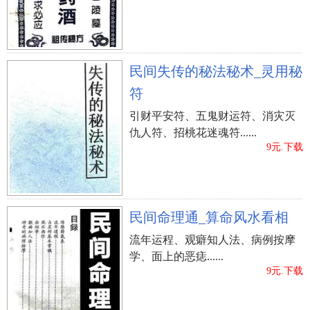
民间失传的秘法秘术_灵用秘
符
引财平安符、五鬼财运符、消灾灭
仇人符、招桃花迷魂符......
9元.下载
民间命理通_算命风水看相
流年运程、观癖知人法、病例按摩
学、面上的恶痣......
9元.下载