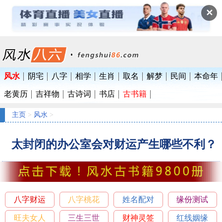
✕
风水
阴宅
八字
相学
生肖
取名
解梦
民间
本命年
老黄历
吉祥物
古诗词
书店
古书籍
主页
>
风水
>
太封闭的办公室会对财运产生哪些不利？
八字财运
八字桃花
姓名配对
缘份测试
旺夫女人
三生三世
财神灵签
红线姻缘