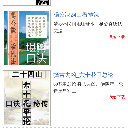
杨公决24山看地法
清抄本民间地理珍本，杨公真诀认
龙法......
9元.下载
择吉去凶_六十花甲总论
60花甲总论,择吉去凶、傍阴府、忌
造床星宿......
9元.下载