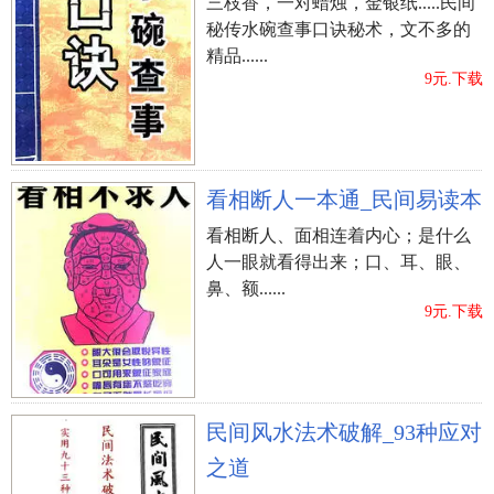
三枝香，一对蜡烛，金银纸.....民间
秘传水碗查事口诀秘术，文不多的
精品......
9元.下载
看相断人一本通_民间易读本
看相断人、面相连着内心；是什么
人一眼就看得出来；口、耳、眼、
鼻、额......
9元.下载
民间风水法术破解_93种应对
之道