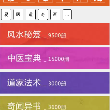
易
医
道
奇
画
...