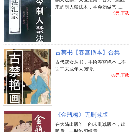
来的制人禁法术，学会勿做恶......
9元.下载
古禁书【春宫艳本】合集
古代嫁女从书，手绘春宫艳本....不
适宜未成年人阅读。
69元.下载
《金瓶梅》无删减版
在大陆出版唯一的未删减版本，出
版后，一时洛阳纸贵...