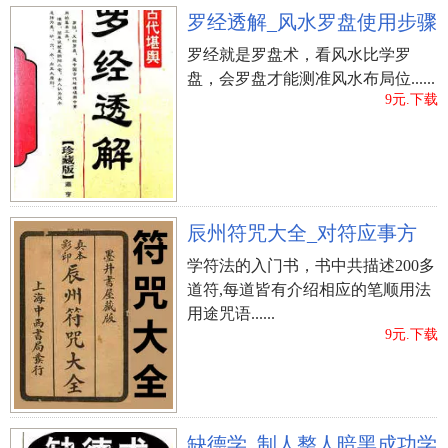
罗经透解_风水罗盘使用步骤
罗经就是罗盘术，看风水比学罗
盘，会罗盘才能测准风水布局位......
9元.下载
辰州符咒大全_对符应事方
学符法的入门书，书中共描述200多
道符,每道皆有介绍相应的笔顺用法
用途咒语......
9元.下载
缺德学_制人整人暗黑成功学