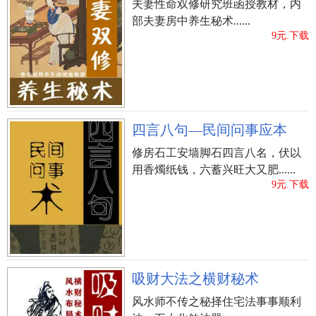
夫妻性命双修研究班函授教材，内
部夫妻房中养生秘术......
9元.下载
四言八句—民间问事应本
修房石工安墙脚石四言八名，伏以
用香燭纸钱，六蓄兴旺大又肥......
9元.下载
吸财大法之横财秘术
风水师不传之秘择住宅法事事顺利