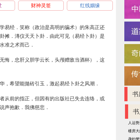
世
财神灵签
红线姻缘
学易经．笑称（政治是高明的骗术）的朱高正还
卦摊．漙仪天天卜卦．由此可见（易经卜卦）是
水准之术而己．
无悔，忠肝义胆学云长，头颅赠敌当酒杯），这
华，希望能拋砖引玉，激起易经卜卦之风潮．
书
者从前的指正，但因有的出版社已失去连络，或
说声抱歉．我佛慈悲．
书
人运势
楼房大
孕妇梦