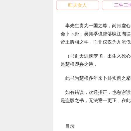
旺夫女人
三生三
李先生贵为一国之尊，尚肯虚心
会卜卜卦．吴佩孚也曾落魄江湖摆
帝王將相之学，而非仅仅为九流低
（书剑天涯侠梦飞，出生入死心
是慧根即兴之诗．
此书为慧根多年来卜卦实例之精
如有错误，欢迎指正．也怠谢读
是盗版之书，无法逐一更正，在此
目录