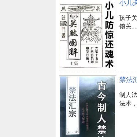
小儿
兄弟持世求財险
孩子
锁关....
手卦女儿何时回
两面评价朱高正
用卦写日记，乾天老父卦
坤为地老母
禁法
流年卦例
制人
何时生儿子
法术，学
小泥鰍的六道轮廻
织田信长「水山蹇」大凶卦