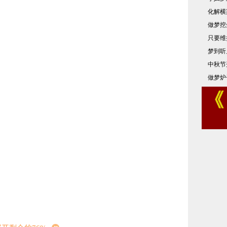
化解横
做梦挖
只要维
梦到听
中秋节
做梦炉