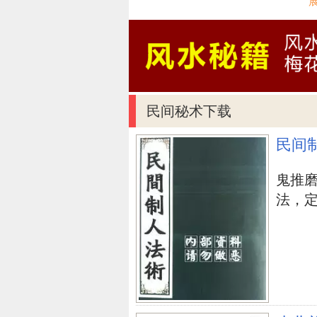
哏鬼在说话?纯阴卦
乾天坤地阳宅卦
贪多一点即为贫
民间秘术下载
女博士「空」老公的困扰
民间
经中之王金钢经
鬼推
姪儿的现金袋
法，定身
泽风大过，一当选一落选
剖腹生產三胞胎?双胞胎
脑瘤小男生
空官化空周，一生无夫手