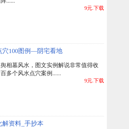
.....
9元.下载
点穴100图例—阴宅看地
堪舆相墓风水，图文实例解说非常值得收
百多个风水点穴案例......
9元.下载
化解资料_手抄本