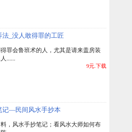
弄法_没人敢得罪的工匠
别得罪会鲁班术的人，尤其是请来盖房装
.....
9元.下载
笔记—民间风水手抄本
资料，风水手抄笔记；看风水大师如何布