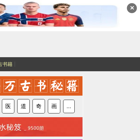
✕
古书籍
医
道
奇
画
...