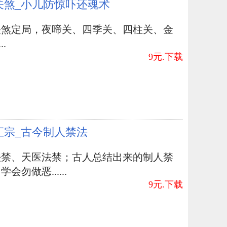
关煞_小儿防惊吓还魂术
关煞定局，夜啼关、四季关、四柱关、金
..
9元.下载
汇宗_古今制人禁法
法禁、天医法禁；古人总结出来的制人禁
会勿做恶......
9元.下载