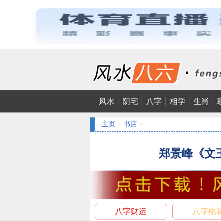
风水
阴宅
八字
相学
生肖
主页
>
书店
>
郑景峰《文
八字财运
八字桃