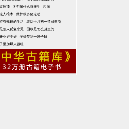
梁压顶
冬至喝什么茶养生
起源
先人棺木
做梦很多猪走动
持有规律的生活
农历十月初一禁忌事项
见别人反复念咒
国歌是怎么诞生的
开业好不好
孕妇梦到一袋子钱
子里加煤火很旺