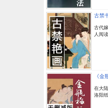
干卜万仆，何卜标准
古禁
乱卦成因
古代嫁
鬼神断六十四卦
人阅
其他卦例
作者其他作品简介
立即购买
《金
在大
洛阳纸贵