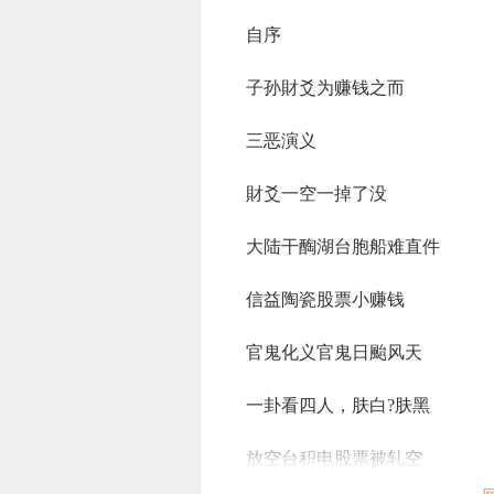
自序
子孙財爻为赚钱之而
三恶演义
財爻一空一掉了没
大陆干醄湖台胞船难直件
信益陶瓷股票小赚钱
官鬼化义官鬼日颱风天
一卦看四人，肤白?肤黑
放空台积电股票被轧空