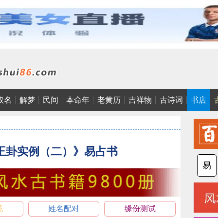
取名
解梦
民间
本命年
老黄历
吉祥物
古诗词
书店
王卦实例（二）》易占书
易
花
姓名配对
缘份测试