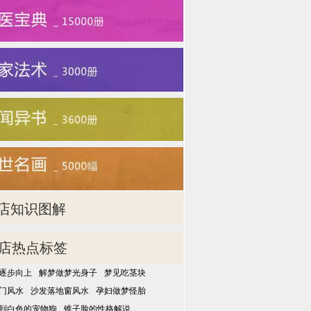
店知识图解
店热点标签
逐步向上
解梦做梦光身子
梦见吃茎块
门风水
沙发落地窗风水
孕妇做梦怪胎
到白色的宠物狗
锥子脸的性格解说