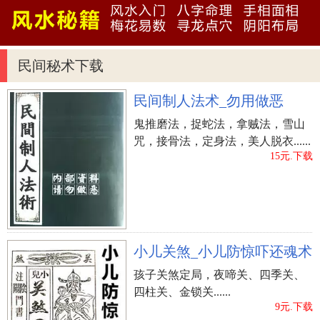
新年近几天，早已外嫁的女人和女婿要回女性娘家
人，只有挑选初二或是初二以后，初一不可以回
来，仅有那样才不容易把娘家人吃穷。
民间秘术下载
忌追债
民间制人法术_勿用做恶
本地觉得，过年期间无论是被要债，或是是跟别人
鬼推磨法，捉蛇法，拿贼法，雪山
要债的人，在一整年里都是会很倒楣，因而避讳向
咒，接骨法，定身法，美人脱衣......
人追债，更避讳被别人要债。自然也是有叫法是“欠
15元.下载
帐但是年”！因此 ，如果有盆友给你借出去了自身
的信任感，别忘记在除夕夜以前，立即偿还！
忌跟仍在入睡的人拜早年
年初一假如要出门拜早年，忌跟仍在入睡的人拜早
小儿关煞_小儿防惊吓还魂术
年，务必得直到另一方醒来之后才能够，不然会让
孩子关煞定局，夜啼关、四季关、
另一方一一年都躺在医院病床上。
四柱关、金锁关......
9元.下载