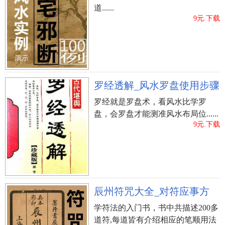
道......
9元.下载
罗经透解_风水罗盘使用步骤
罗经就是罗盘术，看风水比学罗
盘，会罗盘才能测准风水布局位......
9元.下载
辰州符咒大全_对符应事方
学符法的入门书，书中共描述200多
道符,每道皆有介绍相应的笔顺用法