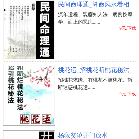
民间命理通_算命风水看相
流年运程、观癖知人法、病例按摩
学、面上的恶痣......
9元.下载
桃花运_招桃花断桃花秘法
招桃花求缘、有桃花不滥桃花、斩
断迷惑桃花运......
9元.下载
杨救贫论开门放水