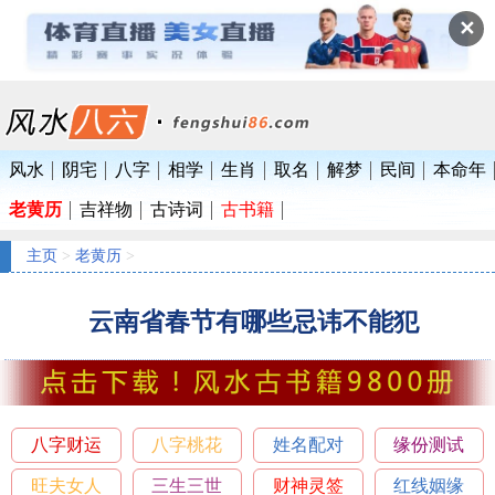
✕
风水
阴宅
八字
相学
生肖
取名
解梦
民间
本命年
老黄历
吉祥物
古诗词
古书籍
主页
>
老黄历
>
云南省春节有哪些忌讳不能犯
八字财运
八字桃花
姓名配对
缘份测试
旺夫女人
三生三世
财神灵签
红线姻缘