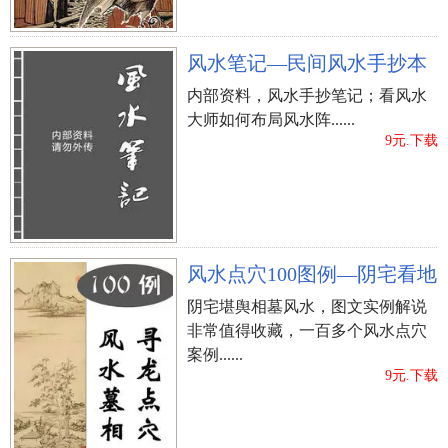
了”。
风水笔记—民间风水手抄本
忌动针钱
针线活也是能免则免，说成“初一动了针钱，挑了龙
内部资料，风水手抄笔记；看风水
大师如何布局风水阵......
筋长（产下的小孩子，双眼好似针孔一样小）针
9元.下载
孔”。
忌斧头劈柴火
这一项，如今我们应当没啥机遇能够触碰来到！不
可以劈材，关键说成“初一斧头割开柴（财），割开
风水点穴100图例—阴宅看地
从此回不去”。
阴宅堪舆相墓风水，图文实例解说
忌借款
非常值得收藏，一百多个风水点穴
案例......
说成“初一借了他人的钱，一年四季靠外籍球员；初
9元.下载
一出借他人钱，资产流失整一年”。
忌粉碎家俱