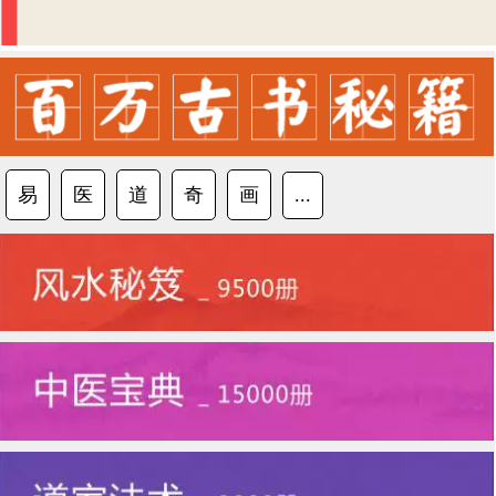
易
医
道
奇
画
...