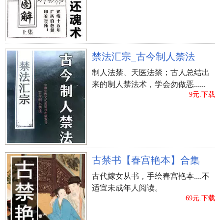
忌吃剁椒鱼头、鱼身
过年期间，鱼一定是饭桌上务必要有的一道菜，名
曰吃完鱼后，“连年有余”。但在吃鱼的情况下，应
当把剁椒鱼头、鱼身留下不要吃，那样就表明明年
禁法汇宗_古今制人禁法
不但有吃有穿，并且也有剩下，日子过得滋养。
制人法禁、天医法禁；古人总结出
正月不可以理发
来的制人禁法术，学会勿做恶......
正月不可以理发，由于民俗有句俗话“正月里理发，
9元.下载
死舅舅”。因而只有过完正月，二月二龙仰头这一
天，才能够刚开始理发，而在二月二当日剃的头
叫“剃水龙头”。
蒸年糕不用说“完”
古禁书【春宫艳本】合集
新年要蒸许多 绿豆糕，太忙，隔壁邻居中间互相帮
古代嫁女从书，手绘春宫艳本....不
助，人多手杂，上笼时，谁要随口说出：“完后
适宜未成年人阅读。
69元.下载
没？”这就犯了忌讳。新年不可以讲完了，说起“齐
了没”。