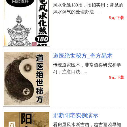
风水化煞180招，招招实用；常见的
风水煞气的处理办法......
9元.下载
道医绝世秘方_奇方易术
传统道家医术，非常值得研究和学
习；注意口诀......
9元.下载
邪断阳宅实例演示
看房屋风水断吉凶，趋吉避凶早知