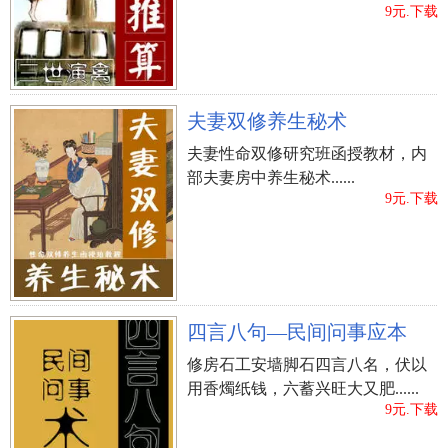
9元.下载
夫妻双修养生秘术
夫妻性命双修研究班函授教材，内
部夫妻房中养生秘术......
9元.下载
四言八句—民间问事应本
修房石工安墙脚石四言八名，伏以
用香燭纸钱，六蓄兴旺大又肥......
9元.下载