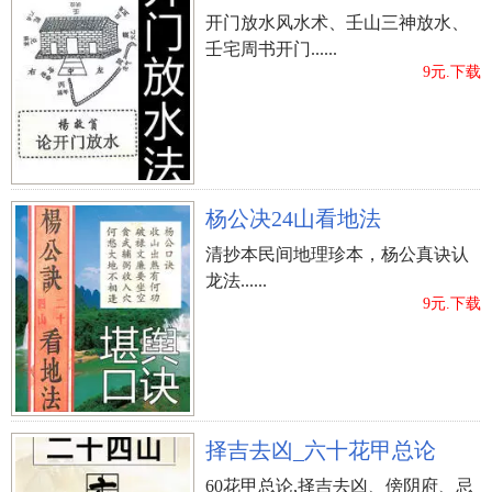
开门放水风水术、壬山三神放水、
壬宅周书开门......
9元.下载
杨公决24山看地法
清抄本民间地理珍本，杨公真诀认
龙法......
9元.下载
择吉去凶_六十花甲总论
60花甲总论,择吉去凶、傍阴府、忌