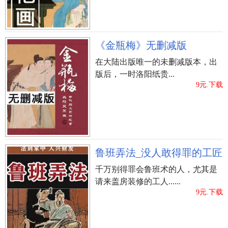
早饭忌吃白米粥、荤食及药物
以往的传统式，仅有穷苦人家才吃白米粥，因此 在
《金瓶梅》无删减版
年初一的早上一定要吃白饭，表明家中整本年度都
是会很颇具，而年初一的早晨称为万神盛典，表明
在大陆出版唯一的未删减版本，出
全部的神出去拜早年，因而为表尊重，最先不必吃
版后，一时洛阳纸贵...
9元.下载
肉，要素食，此外除开病重迫不得已吃以外，一般
的滋补品补品，在初一的情况下最好是不必吃。
忌叫别人名字激人醒来
年初一的早上不必叫人名字激人醒来，那样表明另
鲁班弄法_没人敢得罪的工匠
一方整本年度必须人督促做事情。妈，大年初一能
千万别得罪会鲁班术的人，尤其是
令人照顾好自己吗？
请来盖房装修的工人......
9元.下载
忌讳动小刀和剪刀
听说初一刚开始是不可以动小刀和剪刀的！归根结
底，说成“初一动了刀和剪，口角是是非非全免不