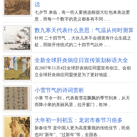
话
七夕节 来临，有一些人要挑选根据大红包来表达爱
意，而每一个数字的意义都各有不同，...
数九寒天代表什么意思：气温从何时测算
针对 二十四节气 ，大伙儿并不会感觉有什么生疏之
处，而除开传统式的二十四节气以外，...
全新全球肝炎病症日宣传策划标语大全
在2007年11月4日全球肝炎病症同盟宣布创立。会创
立全球肝炎病症同盟便是为了更好地提...
小雪节气的诗词赏析
小寒 节令一到，代表着雪花飘飘的季节到来，从天
而降小寒的美丽风景，拉开窗门，乾坤...
大年初一到初五：龙岩市春节习俗多
新春佳节 是中国人更为高度重视的传统佳节，民俗
也叫“新年”、“过新年”等，全国各...