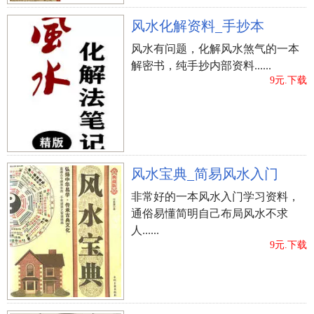
觉得粉碎家俱，一年四季不吉利。但是在如今的社
风水化解资料_手抄本
会，当小朋友们因为不小心粉碎了家俱也没事儿，
要是大大家赶紧说上一句：“岁（碎）来（了）好，
风水有问题，化解风水煞气的一本
解密书，纯手抄内部资料......
岁来好，岁（碎）岁（碎）安全”，也就化凶为吉
9元.下载
了。
大白天不能睡午觉
过年期间大白天午睡，表明整本年度都是会很懒
散，在其中的寓意，是由于过年期间有很多顾客到
风水宝典_简易风水入门
家中拜早年，假如午睡得话对人很不礼貌。
非常好的一本风水入门学习资料，
通俗易懂简明自己布局风水不求
忌被别人从袋子掏取物品
人......
这一大伙儿一定要留意哦：过年期间不必令人从自
9元.下载
身袋子掏物品，那样表明整本年度金钱都是会被别
人掏走。
忌洗衣服