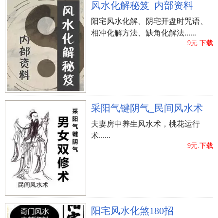
风水化解秘笈_内部资料
湖有神灵，大家都了解，一样的，水，也是有水
阳宅风水化解、阴宅开盘时咒语、
神！水神的生日在初一初二，因而这几天不必洗床
相冲化解方法、缺角化解法......
单。
9元.下载
上一篇：
颇具趣味性的云南省少数名族春节风俗
采阳气键阴气_民间风水术
夫妻房中养生风水术，桃花运行
术......
9元.下载
阳宅风水化煞180招