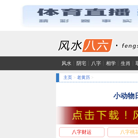
风水
阴宅
八字
相学
生肖
主页
>
老黄历
>
小动物
八字财运
八字桃