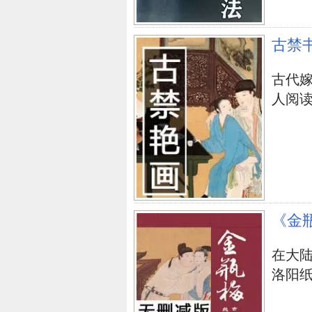
古禁
古代嫁
人阅
《金
在大
洛阳纸贵