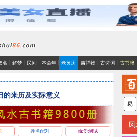
取名
解梦
民间
本命年
老黄历
吉祥物
古诗词
古书籍
日的来历及实际意义
易
花
姓名配对
缘份测试