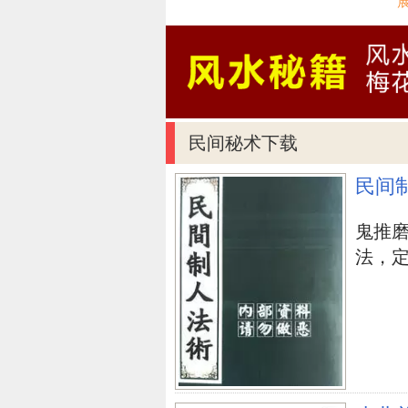
生物学家的最开始目地是期待借此
展趋势为关爱所有动物。“世界动
于圣方济各曾和鸟儿创建和睦、和
庆贺“世界动物日”的服务宗旨取
意识到小动物对人类社会所做的奉
民间秘术下载
促进大家以承担责任的心态喂养伴
民间
您很有可能也喜爱：
圣诞的来历及风俗习惯
鬼推
二十四节气之冬至季节的来历及风
法，定身
中秋佳节的来历，2014年中秋佳
老师节的来历，2014年老师节是
动物日的由来及意义
世界动物日的
上一篇：
详细说明：历史博物馆日