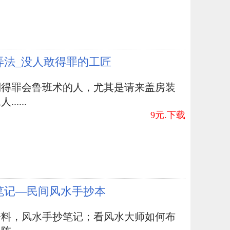
弄法_没人敢得罪的工匠
别得罪会鲁班术的人，尤其是请来盖房装
.....
9元.下载
笔记—民间风水手抄本
资料，风水手抄笔记；看风水大师如何布