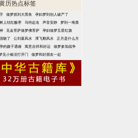
黄历热点标签
字
做梦抓到大黑鱼
孕妇梦到别人破产了
树上结红酸枣
马特起名
声音安静
梦到一堆粪
神
见金菩萨做梦佛菩萨
孕妇做梦五星红旗
强吻了
公刘墓风水
潭飞鹅风水
正月是什么月
孕的嫂子遇难
寓意吉祥和好运
做梦参加战争
梦见小偷没打开门
做梦和好朋友一起