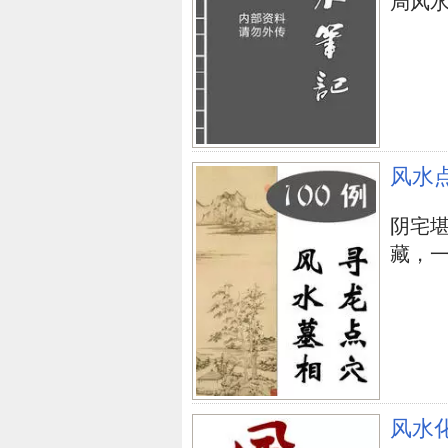
局风水阵.
风水
阴宅
藏，一
风水