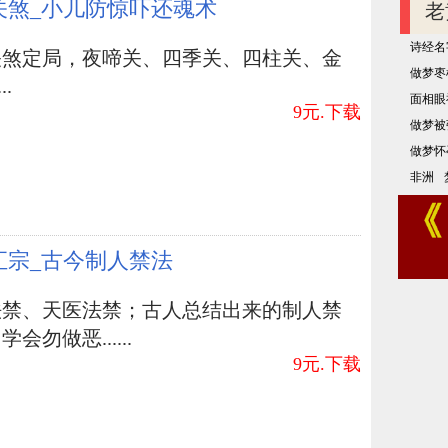
关煞_小儿防惊吓还魂术
老
诗经名
关煞定局，夜啼关、四季关、四柱关、金
做梦枣
..
面相眼
9元.下载
做梦被
做梦怀
非洲
汇宗_古今制人禁法
法禁、天医法禁；古人总结出来的制人禁
会勿做恶......
9元.下载