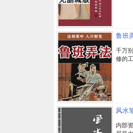
鲁班
千万
修的工人.
风水
内部