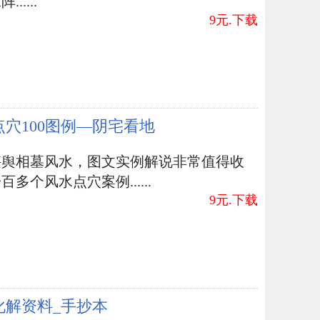
.....
9元.下载
点穴100图例—阴宅看地
堪舆相墓风水，图文实例解说非常值得收
百多个风水点穴案例......
9元.下载
化解资料_手抄本