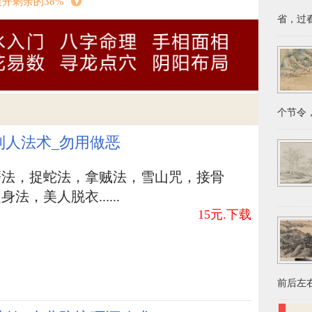
展开剩余的38%
机会勾起大家关心濒临灭绝微生物，渐渐地才发
省，过春
物日”的目标是人类，尤其是关注小动物人员，由
睦的关联。
决于宣传策划喂养伴侣动物所产生的快乐，让群众
献，另外促进每个动物保护协会机构齐心合力，
侣动物。
个节令，
制人法术_勿用做恶
磨法，捉蛇法，拿贼法，雪山咒，接骨
俗习惯
法，美人脱衣......
节是几月份几日？
15元.下载
几月份几日？
由来
世界动物日的意义
前后左右
的由来