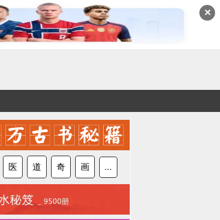
✕
医
道
奇
画
...