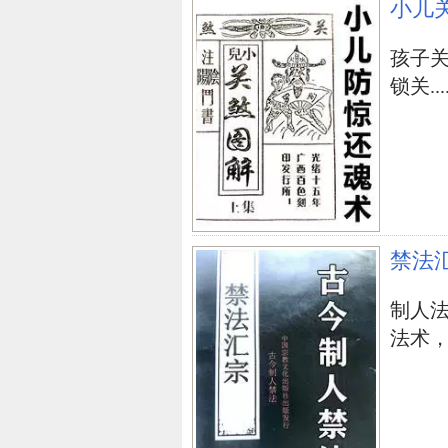
小儿
孩子
锁关....
禁法
制人
法术，学