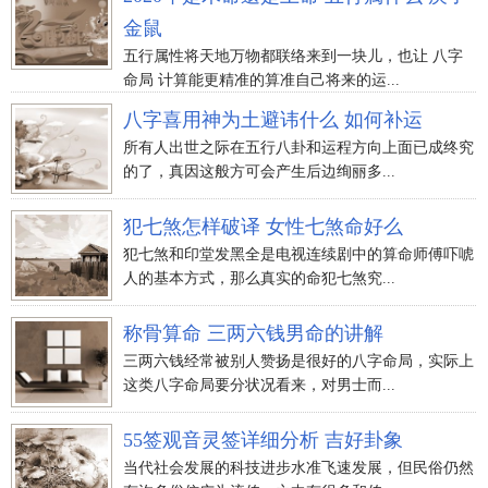
金鼠
五行属性将天地万物都联络来到一块儿，也让 八字
命局 计算能更精准的算准自己将来的运...
八字喜用神为土避讳什么 如何补运
所有人出世之际在五行八卦和运程方向上面已成终究
的了，真因这般方可会产生后边绚丽多...
犯七煞怎样破译 女性七煞命好么
犯七煞和印堂发黑全是电视连续剧中的算命师傅吓唬
人的基本方式，那么真实的命犯七煞究...
称骨算命 三两六钱男命的讲解
三两六钱经常被别人赞扬是很好的八字命局，实际上
这类八字命局要分状况看来，对男士而...
55签观音灵签详细分析 吉好卦象
当代社会发展的科技进步水准飞速发展，但民俗仍然