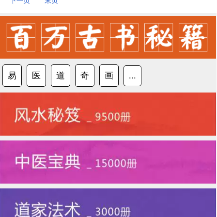
下一页
末页
易
医
道
奇
画
...