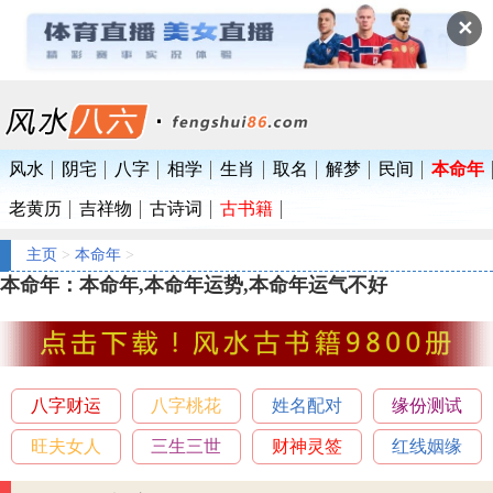
✕
风水
阴宅
八字
相学
生肖
取名
解梦
民间
本命年
老黄历
吉祥物
古诗词
古书籍
主页
>
本命年
>
本命年：本命年,本命年运势,本命年运气不好
八字财运
八字桃花
姓名配对
缘份测试
旺夫女人
三生三世
财神灵签
红线姻缘